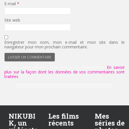
E-mail
*
Site web
Enregistrer mon nom, mon e-mail et mon site dans le
navigateur pour mon prochain commentaire.
Ce site utilise Akismet pour réduire les indésirables.
En savoir
plus sur la façon dont les données de vos commentaires sont
traitées
.
NIKUBI
Les films
Mes
K, un
récents
séries de