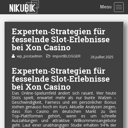
Menu
TOG
Experten‑Strategien für
fesselnde Slot‑Erlebnisse
bei Xon Casino
wp_postadmin
importBLOGGER
26 juillet 2025
Experten‑Strategien für
fesselnde Slot‑Erlebnisse
bei Xon Casino
Das Online‑Spielumfeld ändert sich rasant. Wer heute
Slots spielt, erwartet mehr als nur bunte Walzen –
Geschwindigkeit, Fairness und ein persönlicher Bonus
stehen genauso hoch im Kurs. Aktuelle Analysen zeigen,
dass Xon Casino im deutschen Markt zu den
Top‑Plattformen gehört, wenn es um schnelle
Auszahlungen und attraktive Willkommensangebote
geht. Laut einer unabhängigen Studie erhalten 94 % der