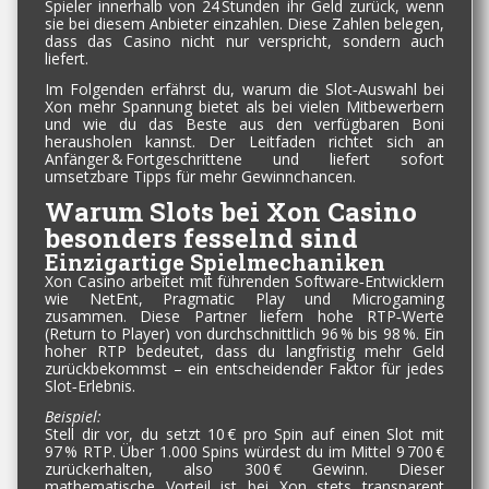
Spieler innerhalb von 24 Stunden ihr Geld zurück, wenn
sie bei diesem Anbieter einzahlen. Diese Zahlen belegen,
dass das Casino nicht nur verspricht, sondern auch
liefert.
Im Folgenden erfährst du, warum die Slot‑Auswahl bei
Xon mehr Spannung bietet als bei vielen Mitbewerbern
und wie du das Beste aus den verfügbaren Boni
herausholen kannst. Der Leitfaden richtet sich an
Anfänger & Fortgeschrittene und liefert sofort
umsetzbare Tipps für mehr Gewinnchancen.
Warum Slots bei Xon Casino
besonders fesselnd sind
Einzigartige Spielmechaniken
Xon Casino arbeitet mit führenden Software‑Entwicklern
wie NetEnt, Pragmatic Play und Microgaming
zusammen. Diese Partner liefern hohe RTP‑Werte
(Return to Player) von durchschnittlich 96 % bis 98 %. Ein
hoher RTP bedeutet, dass du langfristig mehr Geld
zurückbekommst – ein entscheidender Faktor für jedes
Slot‑Erlebnis.
Beispiel:
Stell dir vor, du setzt 10 € pro Spin auf einen Slot mit
97 % RTP. Über 1.000 Spins würdest du im Mittel 9 700 €
zurückerhalten, also 300 € Gewinn. Dieser
mathematische Vorteil ist bei Xon stets transparent