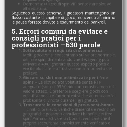
Domenica: utilizzo di spin VIP per testare slot ad
alta volatilità.
Seguendo questo schema, i giocatori mantengono un
flusso costante di capitale di gioco, riducendo al minimo
le pause forzate dovute a esaurimento del bankroll.
5. Errori comuni da evitare e
consigli pratici per i
professionisti – 630 parole
Sottovalutare i requisiti di scommessa
–
Molti giocatori si concentrano sul valore nominale
dei free spin, dimenticando che il wagering può
arrivare a 40×. Ignorare questo aspetto porta a
vincite bloccate e a frustrazione al momento del
prelievo.
Giocare su slot non ottimizzate per i free
spins
– Le slot ad alta volatilità senza RTP
adeguato (sotto il 95 %) riducono drasticamente il
valore atteso. È preferibile scegliere giochi con
volatilità media e funzioni extra che aumentano le
probabilità di vincita durante i giri gratuiti.
Trascurare le condizioni di pre‑e‑post‑bonus
– Limiti di prelievo, verifiche di identità e restrizioni
geografiche possono annullare i benefici dei free
spin. Prima di attivare un bonus, verificare che il
proprio account sia completamente verificato e