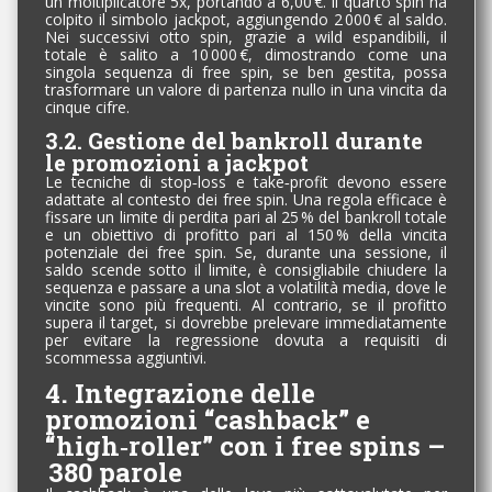
un moltiplicatore 5x, portando a 6,00 €. Il quarto spin ha
colpito il simbolo jackpot, aggiungendo 2 000 € al saldo.
Nei successivi otto spin, grazie a wild espandibili, il
totale è salito a 10 000 €, dimostrando come una
singola sequenza di free spin, se ben gestita, possa
trasformare un valore di partenza nullo in una vincita da
cinque cifre.
3.2. Gestione del bankroll durante
le promozioni a jackpot
Le tecniche di stop‑loss e take‑profit devono essere
adattate al contesto dei free spin. Una regola efficace è
fissare un limite di perdita pari al 25 % del bankroll totale
e un obiettivo di profitto pari al 150 % della vincita
potenziale dei free spin. Se, durante una sessione, il
saldo scende sotto il limite, è consigliabile chiudere la
sequenza e passare a una slot a volatilità media, dove le
vincite sono più frequenti. Al contrario, se il profitto
supera il target, si dovrebbe prelevare immediatamente
per evitare la regressione dovuta a requisiti di
scommessa aggiuntivi.
4. Integrazione delle
promozioni “cashback” e
“high‑roller” con i free spins –
380 parole