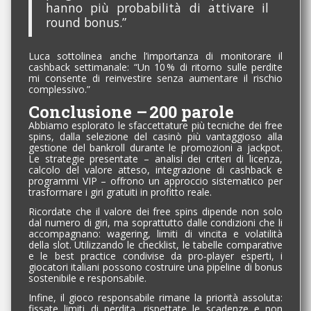
hanno più probabilità di attivare il
round bonus.”
Luca sottolinea anche l’importanza di monitorare il
cashback settimanale: “Un 10 % di ritorno sulle perdite
mi consente di reinvestire senza aumentare il rischio
complessivo.”
Conclusione – 200 parole
Abbiamo esplorato le sfaccettature più tecniche dei free
spins, dalla selezione del casinò più vantaggioso alla
gestione del bankroll durante le promozioni a jackpot.
Le strategie presentate – analisi dei criteri di licenza,
calcolo del valore atteso, integrazione di cashback e
programmi VIP – offrono un approccio sistematico per
trasformare i giri gratuiti in profitto reale.
Ricordate che il valore dei free spins dipende non solo
dal numero di giri, ma soprattutto dalle condizioni che li
accompagnano: wagering, limiti di vincita e volatilità
della slot. Utilizzando le checklist, le tabelle comparative
e le best practice condivise da pro‑player esperti, i
giocatori italiani possono costruire una pipeline di bonus
sostenibile e responsabile.
Infine, il gioco responsabile rimane la priorità assoluta:
fissate limiti di perdita, rispettate le scadenze e non