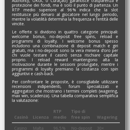
Authority, UKGC o Curaçao) garantisce trasparenza e
protezione dei fondi, ma è solo il punto di partenza. Un
RTP medio superiore al 96 % indica che la slot
restituisce più denaro al giocatore nel lungo periodo,
mentre la volatilità determina la frequenza e l’entità delle
vincite.
Le offerte si dividono in quattro categorie principali:
welcome bonus, no‑deposit free spins, reload e
programmi di loyalty. I welcome bonus spesso
includono una combinazione di deposit match e giri
gratuiti, ma i no‑deposit sono la vera miniera d’oro per
chi vuole testare il casinò senza rischiare capitale
proprio. I reload reward mantengono alta la
motivazione durante le sessioni prolungate, mentre i
programmi di loyalty premiano la costanza con spin
aggiuntivi e cash‑back.
Per confrontare le proposte, è consigliabile utilizzare
recensioni indipendenti, forum specializzati e
aggregatori che mostrano i termini completi (wagering,
max win, scadenza). Una tabella comparativa semplifica
la valutazione:
RTP
Tipo di
Casinò
Licenza
medio
free spin
Wagering
Casino
Malta
96,5 %
No‑deposit
30×