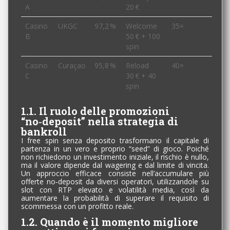
A
20 €
Casino
UKGC
97,2 %
Welcome
35×
B
50 € + 100
spin
Casino
Curaçao
95,8 %
Reload
40×
C
30 € + 40
spin
1.1. Il ruolo delle promozioni
“no‑deposit” nella strategia di
bankroll
I free spin senza deposito trasformano il capitale di
partenza in un vero e proprio “seed” di gioco. Poiché
non richiedono un investimento iniziale, il rischio è nullo,
ma il valore dipende dal wagering e dal limite di vincita.
Un approccio efficace consiste nell’accumulare più
offerte no‑deposit da diversi operatori, utilizzandole su
slot con RTP elevato e volatilità media, così da
aumentare la probabilità di superare il requisito di
scommessa con un profitto reale.
1.2. Quando è il momento migliore