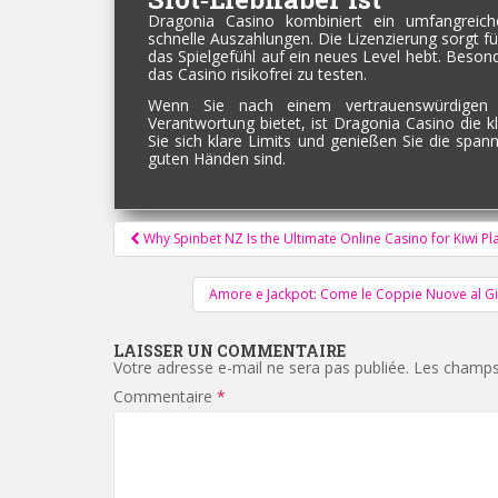
Dragonia Casino kombiniert ein umfangreich
schnelle Auszahlungen. Die Lizenzierung sorgt fü
das Spielgefühl auf ein neues Level hebt. Beso
das Casino risikofrei zu testen.
Wenn Sie nach einem vertrauenswürdigen
Verantwortung bietet, ist Dragonia Casino die 
Sie sich klare Limits und genießen Sie die span
guten Händen sind.
Pagination
Why Spinbet NZ Is the Ultimate Online Casino for Kiwi Pl
d'article
Amore e Jackpot: Come le Coppie Nuove al Gio
LAISSER UN COMMENTAIRE
Votre adresse e-mail ne sera pas publiée.
Les champs 
Commentaire
*