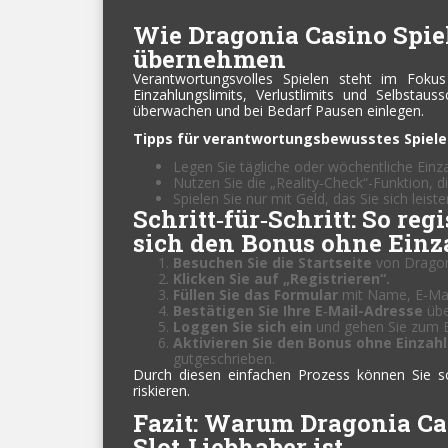
Wie Dragonia Casino Spiel
übernehmen
Verantwortungsvolles Spielen steht im Foku
Einzahlungslimits, Verlustlimits und Selbstauss
überwachen und bei Bedarf Pausen einlegen.
Tipps für verantwortungsbewusstes Spiele
Legen Sie tägliche oder wöchentliche Einza
Nutzen Sie die „Reality‑Check“-Funktion, di
Spielen Sie nur mit Geld, das Sie sich leist
Schritt‑für‑Schritt: So reg
sich den Bonus ohne Ein
Besuchen Sie die Startseite
von Dragon
Klicken Sie auf „Registrieren“.
Füllen Sie das Formular
mit Name, E‑Mai
Bestätigen Sie Ihre E‑Mail-Adresse
übe
Loggen Sie sich ein
und gehen Sie zum 
Aktivieren Sie den Bonus ohne Einzah
gutgeschrieben.
Durch diesen einfachen Prozess können Sie s
riskieren.
Fazit: Warum Dragonia Cas
Slot‑Liebhaber ist