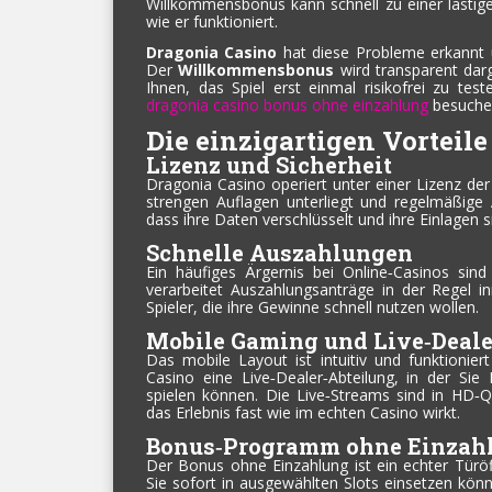
Willkommensbonus kann schnell zu einer lästi
wie er funktioniert.
Dragonia Casino
hat diese Probleme erkannt 
Der
Willkommensbonus
wird transparent darg
Ihnen, das Spiel erst einmal risikofrei zu t
dragonia casino bonus ohne einzahlung
besuchen 
Die einzigartigen Vorteil
Lizenz und Sicherheit
Dragonia Casino operiert unter einer Lizenz de
strengen Auflagen unterliegt und regelmäßige A
dass ihre Daten verschlüsselt und ihre Einlagen si
Schnelle Auszahlungen
Ein häufiges Ärgernis bei Online‑Casinos sin
verarbeitet Auszahlungsanträge in der Regel in
Spieler, die ihre Gewinne schnell nutzen wollen.
Mobile Gaming und Live‑Deale
Das mobile Layout ist intuitiv und funktionier
Casino eine Live‑Dealer‑Abteilung, in der Sie
spielen können. Die Live‑Streams sind in HD‑
das Erlebnis fast wie im echten Casino wirkt.
Bonus‑Programm ohne Einzah
Der Bonus ohne Einzahlung ist ein echter Türöff
Sie sofort in ausgewählten Slots einsetzen kön