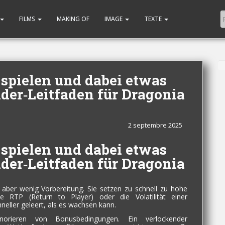
FILMS
MAKING OF
IMAGE
TEXTE
e spielen und dabei etwas
der‑Leitfaden für Dragonia
2 septembre 2025
e spielen und dabei etwas
der‑Leitfaden für Dragonia
 aber wenig Vorbereitung. Sie setzen zu schnell zu hohe
e RTP (Return to Player) oder die Volatilität einer
neller geleert, als es wachsen kann.
norieren von Bonusbedingungen. Ein verlockender