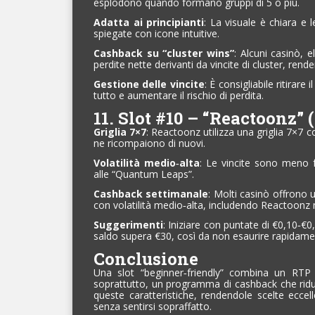
esplodono quando formano gruppi di 5 o più.
Adatta ai principianti
: La visuale è chiara e 
spiegate con icone intuitive.
Cashback su “cluster wins”
: Alcuni casinò, e
perdite nette derivanti da vincite di cluster, rende
Gestione delle vincite
: È consigliabile ritirare
tutto e aumentare il rischio di perdita.
11. Slot #10 – “Reactoonz” 
Griglia 7×7
: Reactoonz utilizza una griglia 7×7 
ne ricompaiono di nuovi.
Volatilità medio‑alta
: Le vincite sono meno f
alle “Quantum Leaps”.
Cashback settimanale
: Molti casinò offrono 
con volatilità medio‑alta, includendo Reactoonz 
Suggerimenti
: Iniziare con puntate di €0,10‑€
saldo supera €30, così da non esaurire rapidamen
Conclusione
Una slot “beginner‑friendly” combina un RTP e
soprattutto, un programma di cashback che riduce 
queste caratteristiche, rendendole scelte eccell
senza sentirsi sopraffatto.