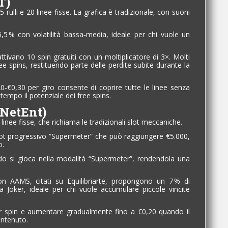
T)
5 rulli e 20 linee fisse. La grafica è tradizionale, con suoni
5,5 % con volatilità bassa‑media, ideale per chi vuole un
attivano 10 spin gratuiti con un moltiplicatore di 3×. Molti
ee spins, restituendo parte delle perdite subite durante la
‑€0,30 per giro consente di coprire tutte le linee senza
tempo il potenziale dei free spins.
(NetEnt)
 linee fisse, che richiama le tradizionali slot meccaniche.
kpot progressivo “Supermeter” che può raggiungere €5.000,
o.
do si gioca nella modalità “Supermeter”, rendendola una
non AAMS, citati su Equilibriarte, propongono un 7 % di
 Joker, ideale per chi vuole accumulare piccole vincite
er spin e aumentare gradualmente fino a €0,20 quando il
ontenuto.