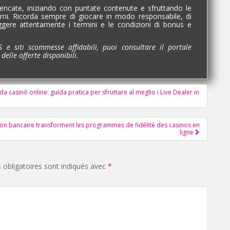
lencate, iniziando con puntate contenute e sfruttando le
erni. Ricorda sempre di giocare in modo responsabile, di
ggere attentamente i termini e le condizioni di bonus e
S
e
siti scommesse affidabili
, puoi consultare il portale
elle offerte disponibili.
a casinò online: guida pratica per sfruttare al meglio i Live Dealer in
ion bancaire transforment les programmes de fidélité des casinos en
ligne
obligatoires sont indiqués avec
*