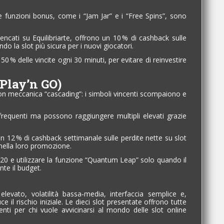
le funzioni bonus, come i “Jam Jar” e i “Free Spins”, sono
lencati su Equilibriarte, offrono un 10 % di cashback sulle
ndo la slot più sicura per i nuovi giocatori.
 il 50 % delle vincite ogni 30 minuti, per evitare di reinvestire
(Play’n GO)
con meccanica “cascading”: i simboli vincenti scompaiono e
requenti ma possono raggiungere multipli elevati grazie
un 12 % di cashback settimanale sulle perdite nette su slot
nella loro promozione.
0,20 e utilizzare la funzione “Quantum Leap” solo quando il
te il budget.
levato, volatilità bassa‑media, interfaccia semplice e,
il rischio iniziale. Le dieci slot presentate offrono tutte
enti per chi vuole avvicinarsi al mondo delle slot online