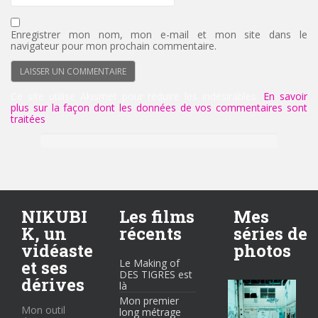
Enregistrer mon nom, mon e-mail et mon site dans le
navigateur pour mon prochain commentaire.
Ce site utilise Akismet pour réduire les indésirables.
En savoir
plus sur la façon dont les données de vos commentaires sont
traitées
.
NIKUBI
Les films
Mes
K, un
récents
séries de
vidéaste
photos
et ses
Le Making of
DES TIGRES est
dérives
là
Mon premier
Mon outil
long métrage