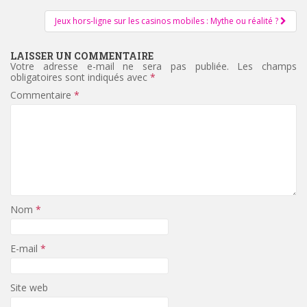
Jeux hors‑ligne sur les casinos mobiles : Mythe ou réalité ?
LAISSER UN COMMENTAIRE
Votre adresse e-mail ne sera pas publiée.
Les champs
obligatoires sont indiqués avec
*
Commentaire
*
Nom
*
E-mail
*
Site web