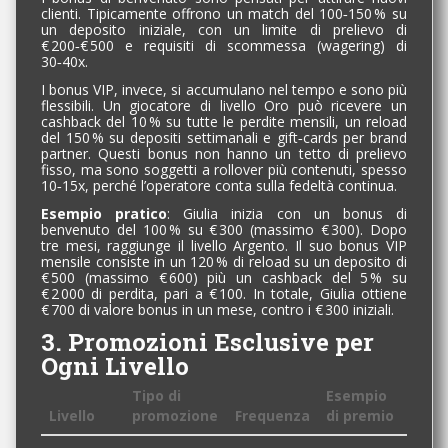
clienti. Tipicamente offrono un match del 100‑150 % su
un deposito iniziale, con un limite di prelievo di
€ 200‑€ 500 e requisiti di scommessa (wagering) di
30‑40x.
I bonus VIP, invece, si accumulano nel tempo e sono più
flessibili. Un giocatore di livello Oro può ricevere un
cashback del 10 % su tutte le perdite mensili, un reload
del 150 % su depositi settimanali e gift‑cards per brand
partner. Questi bonus non hanno un tetto di prelievo
fisso, ma sono soggetti a rollover più contenuti, spesso
10‑15x, perché l’operatore conta sulla fedeltà continua.
Esempio pratico
: Giulia inizia con un bonus di
benvenuto del 100 % su € 300 (massimo € 300). Dopo
tre mesi, raggiunge il livello Argento. Il suo bonus VIP
mensile consiste in un 120 % di reload su un deposito di
€ 500 (massimo € 600) più un cashback del 5 % su
€ 2 000 di perdita, pari a € 100. In totale, Giulia ottiene
€ 700 di valore bonus in un mese, contro i € 300 iniziali.
3. Promozioni Esclusive per
Ogni Livello
Tipo di
Esempio
Livello
promozione
Frequenza
di premio