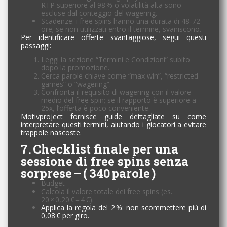
RTP superiore al 98 % o volatilità alta sono
escluse dal conteggio del wagering.
Scadenze: i free spins hanno una durata di 48‑72
ore; se non utilizzati entro il termine, svaniscono.
Per identificare offerte svantaggiose, segui questi
passaggi:
Leggi la sezione “Termini e Condizioni” subito
dopo la promozione.
Cerca parole chiave come “max win”, “restricted
games” o “wagering”.
Confronta il requisito di wagering con il valore
medio del free spin; se il rapporto è superiore a
25x, l’offerta è poco conveniente.
Motivproject fornisce guide dettagliate su come
interpretare questi termini, aiutando i giocatori a evitare
trappole nascoste.
7. Checklist finale per una
sessione di free spins senza
sorprese – ( 340 parole )
Budget
Calcola il valore totale dei free spins (es.
20 × 0,20 € = 4 €).
Applica la regola del 2 %: non scommettere più di
0,08 € per giro.