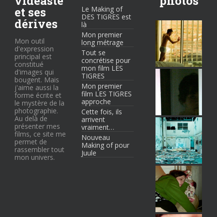
vidéaste
photos
et ses
Le Making of
DES TIGRES est
dérives
là
Mon premier
Mon outil
long métrage
d'expression
Tout se
principal est
concrétise pour
constitué
mon film LES
d'images qui
TIGRES
bougent. Mais
Mon premier
j'aime aussi la
film LES TIGRES
forme écrite et
approche
le mystère de la
photographie.
Cette fois, ils
Au delà de
arrivent
présenter mes
vraiment…
films, ce site me
Nouveau
permet de
Making of pour
rassembler tout
Juule
mon univers.