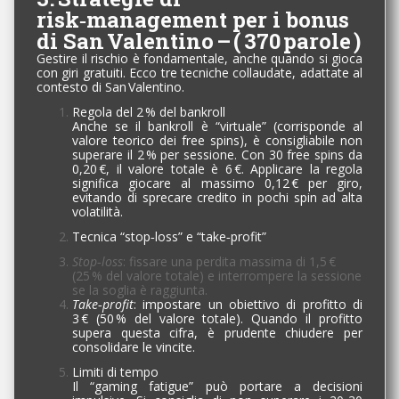
risk‑management per i bonus
di San Valentino – ( 370 parole )
Gestire il rischio è fondamentale, anche quando si gioca
con giri gratuiti. Ecco tre tecniche collaudate, adattate al
contesto di San Valentino.
Regola del 2 % del bankroll
Anche se il bankroll è “virtuale” (corrisponde al
valore teorico dei free spins), è consigliabile non
superare il 2 % per sessione. Con 30 free spins da
0,20 €, il valore totale è 6 €. Applicare la regola
significa giocare al massimo 0,12 € per giro,
evitando di sprecare credito in pochi spin ad alta
volatilità.
Tecnica “stop‑loss” e “take‑profit”
Stop‑loss
: fissare una perdita massima di 1,5 €
(25 % del valore totale) e interrompere la sessione
se la soglia è raggiunta.
Take‑profit
: impostare un obiettivo di profitto di
3 € (50 % del valore totale). Quando il profitto
supera questa cifra, è prudente chiudere per
consolidare le vincite.
Limiti di tempo
Il “gaming fatigue” può portare a decisioni