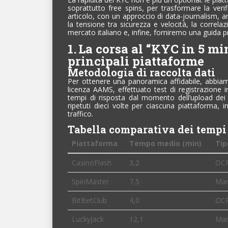
soprattutto free spins, per trasformare la ver
articolo, con un approccio di data‑journalism, an
la tensione tra sicurezza e velocità, la correla
mercato italiano e, infine, forniremo una guida pr
1. La corsa al “KYC in 5 mi
principali piattaforme
Metodologia di raccolta dati
Per ottenere una panoramica affidabile, abbiam
licenza AAMS, effettuato test di registrazione i
tempi di risposta dal momento dell’upload dei d
ripetuti dieci volte per ciascuna piattaforma, 
traffico.
Tabella comparativa dei tempi 
Piattaforma
Tempo medio (min)
Tip
CasinoFlash
3,2
OCR
SpinMaster
7,5
Man
BitBetClub
4,0
OCR
LuckyJack
12,1
Man