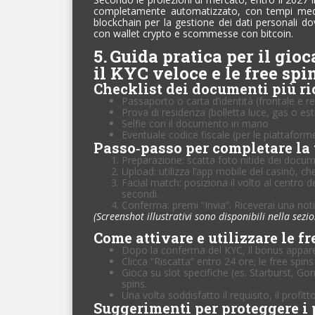
completamente automatizzato, con tempi medi i
blockchain per la gestione dei dati personali do
con wallet crypto e scommesse con bitcoin.
5. Guida pratica per il gio
il KYC veloce e le free spi
Checklist dei documenti più ri
Passaporto o carta d’identità (frontale e re
Prova di residenza (bolletta luce, gas o es
Selfie con il documento in mano
Eventuale codice fiscale (per le piattaforme
Passo‑passo per completare la 
Preparazione: scatta foto nitide dei documen
Upload: utilizza l’app mobile del casinò, ch
Facial match: posiziona il volto al centro d
secondi.
Conferma: premi “Invia”. Riceverai una noti
(Screenshot illustrativi sono disponibili nella sezi
Come attivare e utilizzare le fr
Dopo la conferma del KYC, il bonus appare
Clicca “Riscatta” entro 24 ore; le free spi
Gioca su slot specifiche (es. Starburst, Go
spins.
Una volta soddisfatto il requisito, il profit
Suggerimenti per proteggere i 