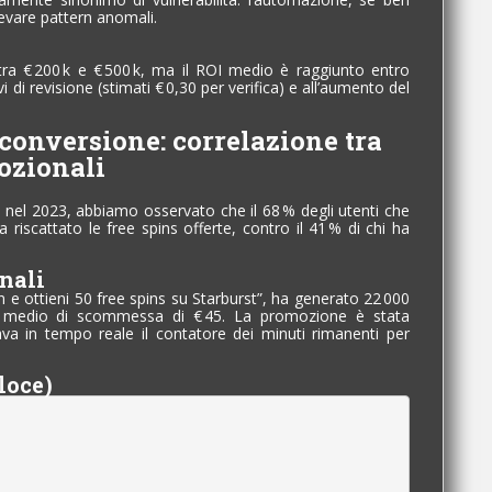
ilevare pattern anomali.
 tra € 200 k e € 500 k, ma il ROI medio è raggiunto entro
i di revisione (stimati € 0,30 per verifica) e all’aumento del
 conversione: correlazione tra
ozionali
nel 2023, abbiamo osservato che il 68 % degli utenti che
iscattato le free spins offerte, contro il 41 % di chi ha
nali
in e ottieni 50 free spins su Starburst”, ha generato 22 000
e medio di scommessa di € 45. La promozione è stata
a in tempo reale il contatore dei minuti rimanenti per
loce)