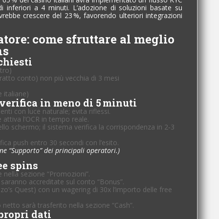
nferiori a 4 minuti. L’adozione di soluzioni basate su
vrebbe crescere del 23 %, favorendo ulteriori integrazioni
catore: come sfruttare al meglio
ns
chiesti
tro)
tratto conto) non più vecchia di 3 mesi
 italiane)
verifica in meno di 5 minuti
ti con luce naturale; evita riflessi.
e attiva l’OCR in tempo reale.
ello schermo; il sistema verifica la corrispondenza in 2‑3
fica push entro 30 secondi con l’esito.
one “Supporto” dei principali operatori.)
ee spins
 nella sezione “Promozioni”.
ns saranno accreditate sul conto “Bonus”.
nzo’s Quest) con un wagering di 30x l’importo delle free
to netto sarà trasferito nella sezione “Cash”.
propri dati