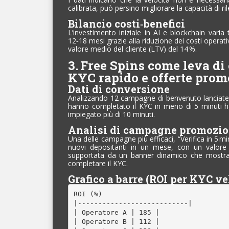
calibrata, può persino migliorare la capacità di r
Bilancio costi‑benefici
L’investimento iniziale in AI e blockchain varia
12‑18 mesi grazie alla riduzione dei costi operativ
valore medio del cliente (LTV) del 14 %.
3. Free Spins come leva di
KYC rapido e offerte prom
Dati di conversione
Analizzando 12 campagne di benvenuto lanciate 
hanno completato il KYC in meno di 5 minuti ha r
impiegato più di 10 minuti.
Analisi di campagne promozio
Una delle campagne più efficaci, “Verifica in 5 m
nuovi depositanti in un mese, con un valor
supportata da un banner dinamico che mostrav
completare il KYC.
Grafico a barre (ROI per KYC ve
ROI (%)  

|---------------------------|

| Operatore A | 185 |

| Operatore B | 112 |
