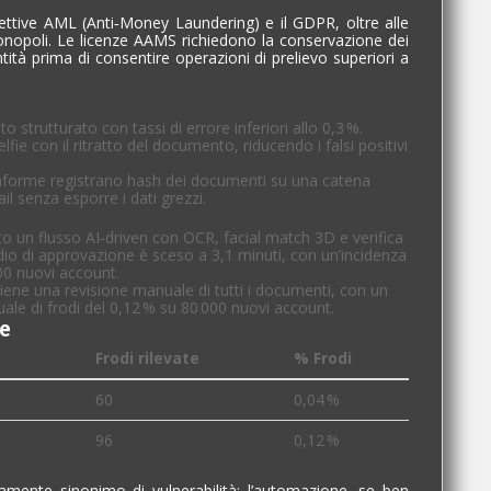
direttive AML (Anti‑Money Laundering) e il GDPR, oltre alle
onopoli. Le licenze AAMS richiedono la conservazione dei
ntità prima di consentire operazioni di prelievo superiori a
strutturato con tassi di errore inferiori allo 0,3 %.
fie con il ritratto del documento, riducendo i falsi positivi
attaforme registrano hash dei documenti su una catena
il senza esporre i dati grezzi.
o un flusso AI‑driven con OCR, facial match 3D e verifica
io di approvazione è sceso a 3,1 minuti, con un’incidenza
000 nuovi account.
iene una revisione manuale di tutti i documenti, con un
le di frodi del 0,12 % su 80 000 nuovi account.
de
Frodi rilevate
% Frodi
60
0,04 %
96
0,12 %
iamente sinonimo di vulnerabilità: l’automazione, se ben