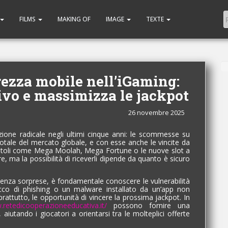
FILMS
MAKING OF
IMAGE
TEXTE
rezza mobile nell’iGaming:
tivo e massimizza le jackpot
26 novembre 2025
ione radicale negli ultimi cinque anni: le scommesse su
tale del mercato globale, e con esse anche le vincite da
Titoli come Mega Moolah, Mega Fortune o le nuove slot a
e, ma la possibilità di riceverli dipende da quanto è sicuro
 senza sorprese, è fondamentale conoscere le vulnerabilità
tacco di phishing o un malware installato da un’app non
oprattutto, le opportunità di vincere la prossima jackpot. In
.retedicooperazioneeducativa.it/
possono fornire una
aiutando i giocatori a orientarsi tra le molteplici offerte