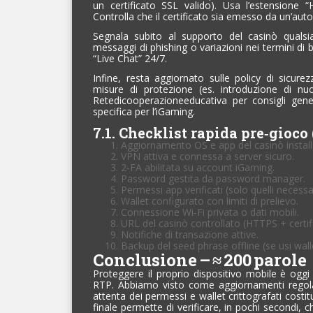
un certificato SSL valido). Usa l’estensione
Controlla che il certificato sia emesso da un’autor
Segnala subito al supporto del casinò qualsiasi
messaggi di phishing o variazioni nei termini di
“Live Chat” 24/7.
Infine, resta aggiornato sulle policy di sicur
misure di protezione (es. introduzione di nu
Retedicooperazioneeducativa per consigli gene
specifica per l’iGaming.
7.1. Checklist rapida pre‑gioco 
Aggiornamento OS e app del casinò install
VPN attiva e connessa a server sicuro.
2‑FA abilitata su account iGaming.
Password gestita da password manager.
Permessi app verificati (solo quelli necessar
Wallet configurato con limiti di prelievo.
Connessione Wi‑Fi privata o dati mobili.
URL del casinò controllato (HTTPS + certif
Notifiche di transazione attive.
Backup del seed phrase offline (se usi wal
Conclusione – ≈ 200 parole
Proteggere il proprio dispositivo mobile è oggi 
RTP. Abbiamo visto come aggiornamenti regolari
attenta dei permessi e wallet crittografati costitu
finale permette di verificare, in pochi secondi, che