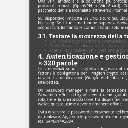
Una VPN affidabile è la soluzione più pratica:
protocolli robusti (OpenVPN o WireGuard). C
pacchetto dati sia incanalato attraverso il tunnel 
Sul dispositivo, imposta un DNS sicuro (es. Cloud
hijacking. Se il tuo smartphone supporta firewal
sconosciuti, limitando le comunicazioni solo ai s
3.1. Testare la sicurezza della 
Usa ipleak.net per verificare eventuali leak
Prova BrowserLeaks.com per controllare se
Scarica l’app Mullvad VPN (versione gratuita
4. Autenticazione e gestio
≈ 320 parole
Le credenziali sono il biglietto d’ingresso a
fattori) è obbligatoria per i migliori crypto ca
un’app di autenticazione (Google Authenticato
intercettati.
Un password manager elimina la tentazione d
Bitwarden offre crittografia end‑to‑end gratu
robuste e la sincronizzazione tra dispositivi. Sa
wallet; queste ultime devono rimanere offline.
Evita di salvare le password direttamente nel bro
da malware. Aggiorna le password almeno ogni s
(es.
G4m3r!$#2024
).