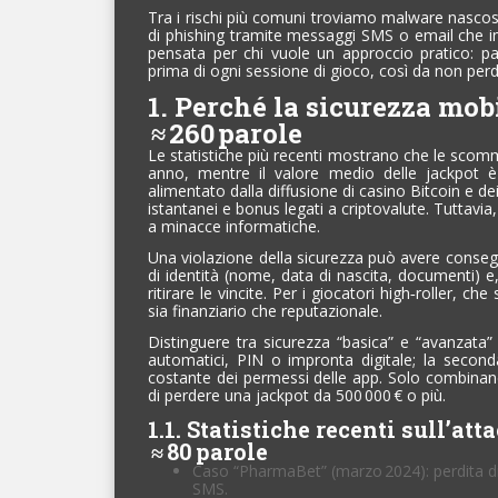
Tra i rischi più comuni troviamo malware nascosti
di phishing tramite messaggi SMS o email che i
pensata per chi vuole un approccio pratico: pass
prima di ogni sessione di gioco, così da non perde
1. Perché la sicurezza mobi
≈ 260 parole
Le statistiche più recenti mostrano che le scom
anno, mentre il valore medio delle jackpot è
alimentato dalla diffusione di casino Bitcoin e de
istantanei e bonus legati a criptovalute. Tuttavia,
a minacce informatiche.
Una violazione della sicurezza può avere consegue
di identità (nome, data di nascita, documenti) e, 
ritirare le vincite. Per i giocatori high‑roller, c
sia finanziario che reputazionale.
Distinguere tra sicurezza “basica” e “avanzata
automatici, PIN o impronta digitale; la seco
costante dei permessi delle app. Solo combinando t
di perdere una jackpot da 500 000 € o più.
1.1. Statistiche recenti sull’at
≈ 80 parole
Caso “PharmaBet” (marzo 2024): perdita di 1
SMS.