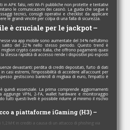
 in APK falsi, reti Wi‑Fi pubbliche non protette e tentativi
mitano le comunicazioni dei casinò. La guida che segue è
aggi tecnici, consigli operativi e checklist da applicare
re le grandi vincite per colpa di una falla di sicurezza.
le è cruciale per le jackpot –
messe via app mobile sono aumentate del 34 % nell’ultimo
 salito del 22 % nello stesso periodo. Questo trend è
i migliori crypto casino Italia, che offrono pagamenti quasi
 la stessa rapidità di accesso rende i dispositivi più esposti
nze devastanti: perdita di crediti depositati, furto di dati
in casi estremi, l’impossibilità di accedere all’account per
he spesso gestiscono bankroll di migliaia di euro, l’impatto è
” è quindi essenziale. La prima comprende aggiornamenti
nda aggiunge VPN, 2‑FA, wallet hardware e monitoraggio
utti questi livelli è possibile ridurre al minimo il rischio
tacco a piattaforme iGaming (H3) –
,2 M € in crediti a causa di un attacco di phishing via