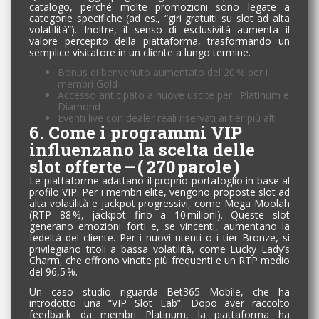
catalogo, perché molte promozioni sono legate a
categorie specifiche (ad es., “giri gratuiti su slot ad alta
volatilità”). Inoltre, il senso di esclusività aumenta il
valore percepito della piattaforma, trasformando un
semplice visitatore in un cliente a lungo termine.
Bonus di benvenuto aumentato del 20 % per i
membri Gold
Accesso anticipato a nuove uscite per i Platinum e
Diamond
Eventi live con dealer reali riservati ai tier più alti
6. Come i programmi VIP
influenzano la scelta delle
slot offerte – ( 270 parole )
Le piattaforme adattano il proprio portafoglio in base al
profilo VIP. Per i membri elite, vengono proposte slot ad
alta volatilità e jackpot progressivi, come Mega Moolah
(RTP 88 %, jackpot fino a 10 milioni). Queste slot
generano emozioni forti e, se vincenti, aumentano la
fedeltà del cliente. Per i nuovi utenti o i tier Bronze, si
privilegiano titoli a bassa volatilità, come Lucky Lady’s
Charm, che offrono vincite più frequenti e un RTP medio
del 96,5 %.
Un caso studio riguarda Bet365 Mobile, che ha
introdotto una “VIP Slot Lab”. Dopo aver raccolto
feedback da membri Platinum, la piattaforma ha