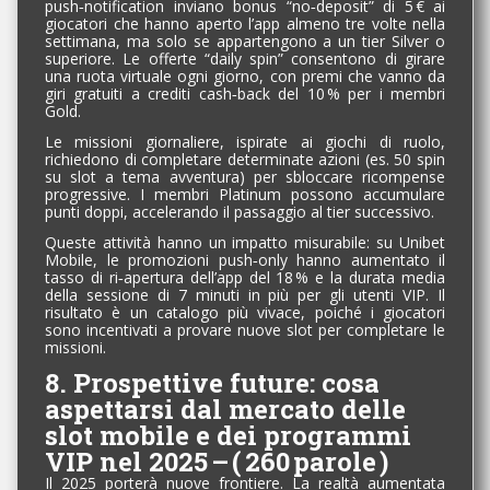
push‑notification inviano bonus “no‑deposit” di 5 € ai
giocatori che hanno aperto l’app almeno tre volte nella
settimana, ma solo se appartengono a un tier Silver o
superiore. Le offerte “daily spin” consentono di girare
una ruota virtuale ogni giorno, con premi che vanno da
giri gratuiti a crediti cash‑back del 10 % per i membri
Gold.
Le missioni giornaliere, ispirate ai giochi di ruolo,
richiedono di completare determinate azioni (es. 50 spin
su slot a tema avventura) per sbloccare ricompense
progressive. I membri Platinum possono accumulare
punti doppi, accelerando il passaggio al tier successivo.
Queste attività hanno un impatto misurabile: su Unibet
Mobile, le promozioni push‑only hanno aumentato il
tasso di ri‑apertura dell’app del 18 % e la durata media
della sessione di 7 minuti in più per gli utenti VIP. Il
risultato è un catalogo più vivace, poiché i giocatori
sono incentivati a provare nuove slot per completare le
missioni.
8. Prospettive future: cosa
aspettarsi dal mercato delle
slot mobile e dei programmi
VIP nel 2025 – ( 260 parole )
Il 2025 porterà nuove frontiere. La realtà aumentata