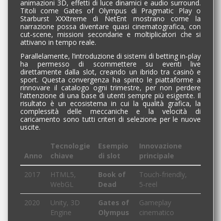
animazioni 3D, effetti di luce dinamici e audio surround.
Titoli come Gates of Olympus di Pragmatic Play o
Starburst XXXtreme di NetEnt mostrano come la
narrazione possa diventare quasi cinematografica, con
cut‑scene, missioni secondarie e moltiplicatori che si
attivano in tempo reale.
Parallelamente, l’introduzione di sistemi di betting in‑play
ha permesso di scommettere su eventi live
direttamente dalla slot, creando un ibrido tra casinò e
sport. Questa convergenza ha spinto le piattaforme a
rinnovare il catalogo ogni trimestre, per non perdere
l’attenzione di una base di utenti sempre più esigente. Il
risultato è un ecosistema in cui la qualità grafica, la
complessità delle meccaniche e la velocità di
caricamento sono tutti criteri di selezione per le nuove
uscite.
Tecnologie
Esempio
Innovazione
Anno
chiave
di slot
principale
2017
HTML5,
Book of
Touch‑friendly,
WebGL
Dead
5‑reel
2020
Unity, 3D
Gates of
Gameplay
Engine
Olympus
cinematico