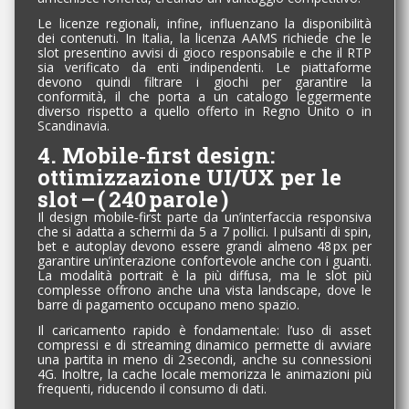
Le licenze regionali, infine, influenzano la disponibilità
dei contenuti. In Italia, la licenza AAMS richiede che le
slot presentino avvisi di gioco responsabile e che il RTP
sia verificato da enti indipendenti. Le piattaforme
devono quindi filtrare i giochi per garantire la
conformità, il che porta a un catalogo leggermente
diverso rispetto a quello offerto in Regno Unito o in
Scandinavia.
4. Mobile‑first design:
ottimizzazione UI/UX per le
slot – ( 240 parole )
Il design mobile‑first parte da un’interfaccia responsiva
che si adatta a schermi da 5 a 7 pollici. I pulsanti di spin,
bet e autoplay devono essere grandi almeno 48 px per
garantire un’interazione confortevole anche con i guanti.
La modalità portrait è la più diffusa, ma le slot più
complesse offrono anche una vista landscape, dove le
barre di pagamento occupano meno spazio.
Il caricamento rapido è fondamentale: l’uso di asset
compressi e di streaming dinamico permette di avviare
una partita in meno di 2 secondi, anche su connessioni
4G. Inoltre, la cache locale memorizza le animazioni più
frequenti, riducendo il consumo di dati.