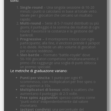
sono:
Single‑round
– Una singola sessione di 10‑20
minuti; i punti si calcolano in base al totale vinto.
Ideale per i giocatori che cercano un risultato
rapido.
Multi‑round
– Serie di 5‑7 round distribuiti su più
giorni; il punteggio è la somma dei risultati di ogni
round. Favorisce la costanza e la gestione del
bankroll.
Progressive
– Il montepremi cresce con ogni
partecipante; alla fine, il vincitore prende il jackpot
o lo divide. Richiede un alto volume di giocatori
per essere redditizio.
Slot‑battle
– Formato “battle‑royale” dove
50‑100 giocatori competono simultaneamente; il
primo che raggiunge una soglia di punti sblocca
un premio speciale.
Le metriche di graduazione variano:
Punti per vincita
: 1 punto per ogni €1
scommesso, con moltiplicatori per free spins o
win superiori a 10x.
Moltiplicatori di bonus
: wilds o scatters che
aumentano il punteggio di 2‑5 volte.
Free spins aggiuntivi
: spesso contano come
“punti extra” indipendentemente dal valore
monetario.
Jackpot condivisi
: una percentuale del