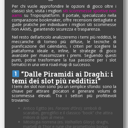
Per chi vuole approfondire le opzioni di gioco oltre i
classici slot, visita i migliori
siti scommesse sportive non
aams
su Troposplatform. Il portale, specializzato nella
comparazione bookmaker, offre recensioni dettagliate e
guide pratiche per individuare i migliori siti scommesse
non AAMS, garantendo sicurezza e trasparenza.
Nel resto dell’articolo analizzeremo i temi più redditizi, le
meccaniche di torneo più diffuse, le tecniche di
pianificazione del calendario, i criteri per scegliere la
piattaforma ideale e, infine, le strategie di gioco
avanzate per massimizzare i premi. Seguendo questi
punti, potrai trasformare la tua passione per i slot
tematici in una vera road‑map di successo.
“Dalle Piramidi ai Draghi: i
temi dei slot più redditizi”
I temi dei slot non sono più un semplice sfondo: sono la
chiave per attirare giocatori e generare volumi di
scommessa elevati. Tra i settori più profittevoli
troviamo:
Antico Egitto (es.
Faraoni d’Oro
): simboli di
scarabei, geroglifici e il classico “book” che attira
milioni di spin al mese.
Mitologia norrena (es.
Valhalla’s Glory
): draghi,
martelli di Thor e rune che promettono bonus