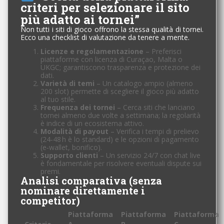
criteri per selezionare il sito
più adatto ai tornei”
Non tutti i siti di gioco offrono la stessa qualità di tornei.
Ecco una checklist di valutazione da tenere a mente.
Licenze e regolamentazione
– Preferisci
piattaforme con licenza di Curaçao, Malta o
UKGC; garantiscono trasparenza e protezione dei
dati.
Varietà di temi
– Un catalogo ampio (almeno
200 slot) permette di scegliere il gioco più adatto
al tuo stile.
Frequenza dei tornei
– Cerca siti che lanciano
tornei almeno due volte a settimana; la regolarità
è indice di un ecosistema attivo.
Modalità di payout
– Verifica i tempi di prelievo
(24‑48 h è lo standard) e le opzioni di pagamento
(e‑wallet, bonifico).
Supporto clienti
– Un servizio 24/7 con chat live
è fondamentale per risolvere eventuali dispute sui
premi.
Analisi comparativa (senza
nominare direttamente i
competitor)
Piattaforma
Piattaforma
Piattaforma