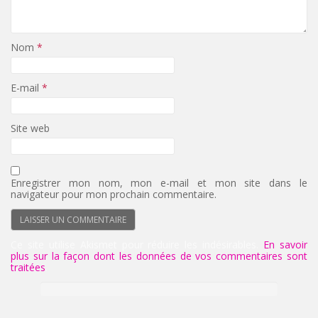
Nom
*
E-mail
*
Site web
Enregistrer mon nom, mon e-mail et mon site dans le
navigateur pour mon prochain commentaire.
Ce site utilise Akismet pour réduire les indésirables.
En savoir
plus sur la façon dont les données de vos commentaires sont
traitées
.