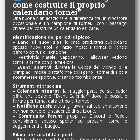
come costruire il proprio
calendario tornei”
Una buona pianificazione è la differenza tra un giocatore
occasionale e un campione di tornei. Ecco i passaggi
chiave per costruire un calendario efficace.
Identificazione dei periodi di picco
–
Lanci di nuovi slot
: le case produttrici pubblicano
spesso nuovi titoli a inizio mese; i tornei di lancio
offrono bonus di iscrizione.
–
Festività
: Natale, Capodanno, Halloween vedono
tornei a tema con premi extra.
–
Eventi sportivi
: durante la Coppa del Mondo o le
Olimpiadi, molte piattaforme collegano i tornei di slot a
scommesse sportive, creando “combo prize”.
Strumenti di tracking
–
Calendari integrati
: la maggior parte dei siti leader
offre una sezione “Event Calendar” dove è possibile
filtrare per tema, data e tipo di torneo.
–
Notifiche push
: attiva gli avvisi sul tuo smartphone
per non perdere le scadenze di iscrizione.
–
Community forum
: gruppi su Discord o Reddit
condividono spesso spoiler sui prossimi tornei e
suggerimenti di budget.
Bilanciare volatilità e punti
–
Slot a bassa volatilità
(es.
Samurai Fortune
) sono