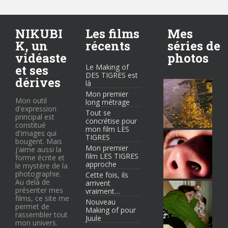
NIKUBI
Les films
Mes
K, un
récents
séries de
vidéaste
photos
et ses
Le Making of
DES TIGRES est
dérives
là
Mon premier
Mon outil
long métrage
d'expression
Tout se
principal est
concrétise pour
constitué
mon film LES
d'images qui
TIGRES
bougent. Mais
Mon premier
j'aime aussi la
film LES TIGRES
forme écrite et
approche
le mystère de la
photographie.
Cette fois, ils
Au delà de
arrivent
présenter mes
vraiment…
films, ce site me
Nouveau
permet de
Making of pour
rassembler tout
Juule
mon univers.