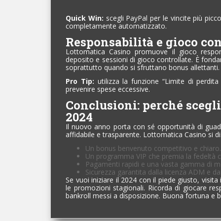
Quick Win:
scegli PayPal per le vincite più picco
completamente automatizzato.
Responsabilità e gioco co
Lottomatica Casino promuove il gioco responsa
deposito e sessioni di gioco controllate. È fonda
soprattutto quando si sfruttano bonus allettanti.
Pro Tip:
utilizza la funzione “Limite di perdita
prevenire spese eccessive.
Conclusioni: perché scegl
2024
Il nuovo anno porta con sé opportunità di guad
affidabile e trasparente. Lottomatica Casino si di
Un bonus benvenuto competitivo e chiaro.
Un programma VIP che premia la fedeltà c
Pagamenti rapidi e una vasta gamma di me
Sicurezza garantita dalla licenza ADM e da 
Se vuoi iniziare il 2024 con il piede giusto, visita
le promozioni stagionali. Ricorda di giocare res
bankroll messi a disposizione. Buona fortuna e 