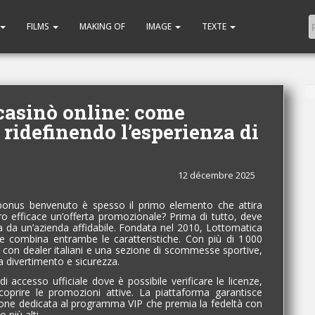
FILMS
MAKING OF
IMAGE
TEXTE
 casinò online: come
ridefinendo l’esperienza di
12 décembre 2025
l bonus benvenuto è spesso il primo elemento che attira
ro efficace un’offerta promozionale? Prima di tutto, deve
a da un’azienda affidabile. Fondata nel 2010, Lottomatica
 combina entrambe le caratteristiche. Con più di 1 000
ive con dealer italiani e una sezione di scommesse sportive,
a divertimento e sicurezza.
di accesso ufficiale dove è possibile verificare le licenze,
scoprire le promozioni attive. La piattaforma garantisce
zione dedicata al programma VIP che premia la fedeltà con
o più alti.