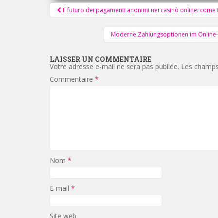
Pagination
Il futuro dei pagamenti anonimi nei casinò online: come 
d'article
Moderne Zahlungsoptionen im Online‑
LAISSER UN COMMENTAIRE
Votre adresse e-mail ne sera pas publiée.
Les champs 
Commentaire
*
Nom
*
E-mail
*
Site web