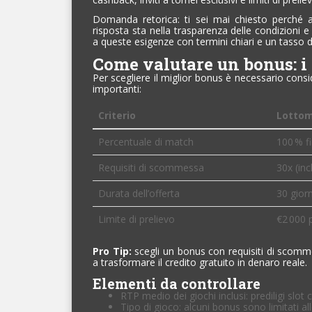
Domanda retorica: ti sei mai chiesto perché 
risposta sta nella trasparenza delle condizioni e
a queste esigenze con termini chiari e un tasso 
Come valutare un bonus: i
Per scegliere il miglior bonus è necessario consi
importanti:
Criterio
Lottom
Percentuale di match
100 % f
Requisiti di scommessa
30x (inc
Durata dell’offerta
30 giorn
Limite di prelievo
€2 000 
Pro Tip:
scegli un bonus con requisiti di scomme
a trasformare il credito gratuito in denaro reale.
Elementi da controllare
RTP medio dei giochi inclusi: prediligi slot
Tipo di gioco: alcuni bonus sono limitati al