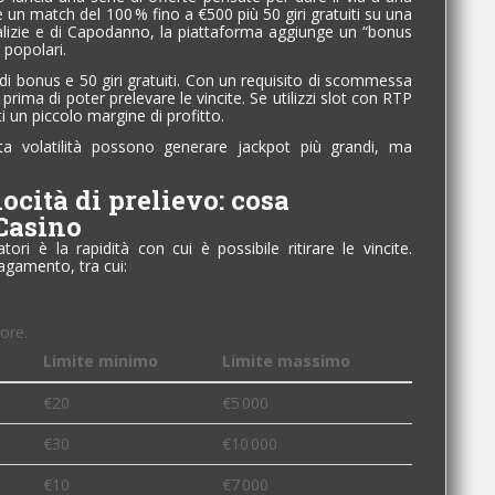
e un match del 100 % fino a €500 più 50 giri gratuiti su una
natalizie e di Capodanno, la piattaforma aggiunge un “bonus
ù popolari.
di bonus e 50 giri gratuiti. Con un requisito di scommessa
rima di poter prelevare le vincite. Se utilizzi slot con RTP
ti un piccolo margine di profitto.
lta volatilità possono generare jackpot più grandi, ma
cità di prelievo: cosa
 Casino
ri è la rapidità con cui è possibile ritirare le vincite.
agamento, tra cui:
ore.
Limite minimo
Limite massimo
€20
€5 000
€30
€10 000
€10
€7 000