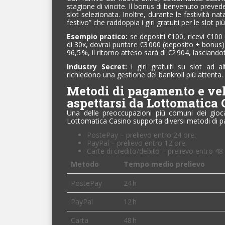
stagione di vincite. Il bonus di benvenuto preved
slot selezionata. Inoltre, durante le festività 
festivo” che raddoppia i giri gratuiti per le slot pi
Esempio pratico:
se depositi €100, ricevi €100 
di 30x, dovrai puntare €3 000 (deposito + bonus) p
96,5 %, il ritorno atteso sarà di €2 904, lasciando
Industry Secret:
i giri gratuiti su slot ad a
richiedono una gestione del bankroll più attenta.
Metodi di pagamento e velo
aspettarsi da Lottomatica
Una delle preoccupazioni più comuni dei giocato
Lottomatica Casino supporta diversi metodi di p
PostePay – prelievo entro 24 ore.
PayPal – prelievo entro 12 ore.
Carte di credito/debito – prelievo entro 48 
Metodo
Tempo medio prelievo
PostePay
24 h
PayPal
12 h
Carta
48 h