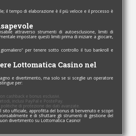
le; il tempo di elaborazione è il più veloce e il processo è
nsapevole
bile attraverso strumenti di autoesclusione, limiti di
mentale impostare questi limiti prima di iniziare a giocare,
 giornaliero” per tenere sotto controllo il tuo bankroll e
iere Lottomatica Casino nel
agno e divertimento, ma solo se si sceglie un operatore
stingue per:
on cashback e bonus esclusivi.
todi, inclusi PayPal e PostePay.
politiche di protezione dei dati avanzate.
 il sito ufficiale, approfitta del bonus di benvenuto e scopri
ponsabilmente e di sfruttare gli strumenti di gestione del
buon divertimento su Lottomatica Casino!