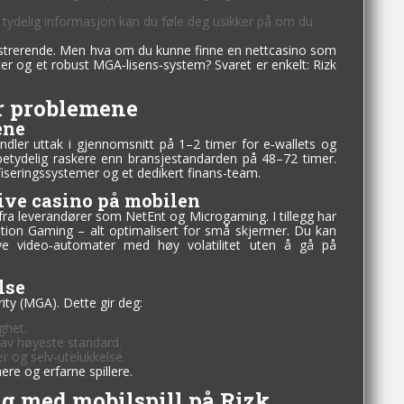
n tydelig informasjon kan du føle deg usikker på om du
frustrerende. Men hva om du kunne finne en nettcasino som
er og et robust MGA‑lisens‑system? Svaret er enkelt: Rizk
r problemene
ene
andler uttak i gjennomsnitt på 1–2 timer for e‑wallets og
betydelig raskere enn bransjestandarden på 48–72 timer.
iseringssystemer og et dedikert finans-team.
live casino på mobilen
fra leverandører som NetEnt og Microgaming. I tillegg har
lution Gaming – alt optimalisert for små skjermer. Du kan
e video‑automater med høy volatilitet uten å gå på
lse
ity (MGA). Dette gir deg:
ghet.
 av høyeste standard.
r og selv‑utelukkelse.
e og erfarne spillere.
ng med mobilspill på Rizk