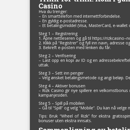
Casino
Hva du trenger:
– En smarttelefon med internettforbindelse.
– En gyldig e‑postadresse.
– Et betalingsmiddel (Visa, MasterCard, e‑wallet o
Steg 1 – Registrering
1. Åpne nettleseren og gå til https://rizkcasino–
2. Klikk på “Registrer” og fyll inn navn, adresse o
3. Bekreft e‑posten med lenken du får.
Steg 2 – Verifisering
– Last opp en kopi av ID og en adressebekreftel
uttak.
Steg 3 – Sett inn penger
– Velg ønsket betalingsmetode og angi beløp. De
Steg 4 – Aktiver bonusen
– Rizk Casino gir nye spillere en velkomstbonus 
kampanjesiden.
Steg 5 – Spill på mobilen
– Gå til “Spill” og velg “Mobile”. Du kan nå velge 
Tips: Bruk “Wheel of Rizk” for ekstra gratisspin
bonuser uten ekstra innsats.