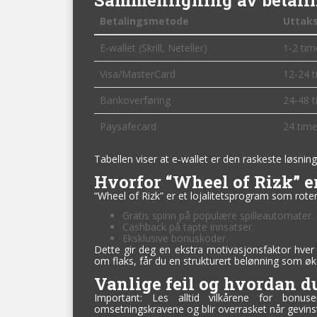
Sammenligning av betalin
Betalingsmetode
Uttaks
E‑wallet (Skrill, Neteller)
1‑2 tim
Visa/MasterCard
12‑24 t
Bankoverføring
24‑48 t
Paysafecard
24 time
Tabellen viser at e‑wallet er den raskeste løsni
Hvorfor “Wheel of Rizk” er
“Wheel of Rizk” er et lojalitetsprogram som rotere
Gratis spinn på populære spilleautomater.
Cashback på tapte innsatser.
Eksklusive bonuskoder.
Dette gir deg en ekstra motivasjonsfaktor hver g
om flaks, får du en strukturert belønning som øke
Vanlige feil og hvordan 
Important: Les alltid vilkårene for bonu
omsetningskravene og blir overrasket når gevinst