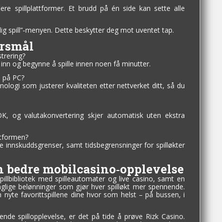
e spillplattformer. Et brudd på én side kan sette alle
lig spill”‑menyen. Dette beskytter deg mot uventet tap.
ørsmål
strering?
e inn og begynne å spille innen noen få minutter.
m på PC?
nologi som justerer kvaliteten etter nettverket ditt, så du
OK, og valutakonvertering skjer automatisk uten ekstra
ttformen?
ge innskuddsgrenser, samt tidsbegrensninger for spilløkter
en bedre mobilcasino‑opplevelse
illbibliotek med spilleautomater og live casino, samt en
aglige belønninger som gjør hver spilløkt mer spennende.
 nyte favorittspillene dine hvor som helst – på bussen, i
ende spillopplevelse, er det på tide å prøve Rizk Casino.