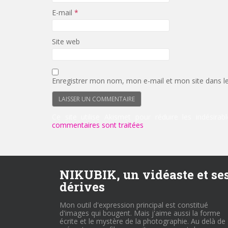
E-mail
*
Site web
Enregistrer mon nom, mon e-mail et mon site dans l
Ce site utilise Akismet pour réduire les indésirab
commentaires sont traitées
.
NIKUBIK, un vidéaste et se
dérives
Mon outil d'expression principal est constitué
d'images qui bougent. Mais j'aime aussi la forme
écrite et le mystère de la photographie. Au delà de