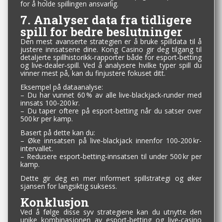
for å holde spillingen ansvarlig.
7. Analyser data fra tidligere
spill for bedre beslutninger
Den mest avanserte strategien er å bruke spilldata til å
justere innsatsene dine. Kong Casino gir deg tilgang til
detaljerte spillhistorikk‑rapporter både for esport‑betting
og live‑dealer‑spill. Ved å analysere hvilke typer spill du
vinner mest på, kan du finjustere fokuset ditt.
Eksempel på dataanalyse:
– Du har vunnet 60 % av alle live‑blackjack‑runder med
innsats 100‑200 kr.
– Du taper oftere på esport‑betting når du satser over
500 kr per kamp.
Basert på dette kan du:
– Øke innsatsen på live‑blackjack innenfor 100‑200 kr-
intervallet.
– Redusere esport‑betting‑innsatsen til under 500 kr per
kamp.
Dette gir deg en mer informert spillstrategi og øker
sjansen for langsiktig suksess.
Konklusjon
Ved å følge disse syv strategiene kan du utnytte den
unike kombinasjonen av esport‑betting og live‑casino