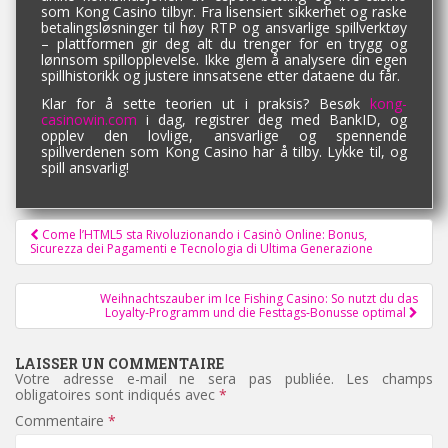
som Kong Casino tilbyr. Fra lisensiert sikkerhet og raske
betalingsløsninger til høy RTP og ansvarlige spillverktøy
– plattformen gir deg alt du trenger for en trygg og
lønnsom spillopplevelse. Ikke glem å analysere din egen
spillhistorikk og justere innsatsene etter dataene du får.
Klar for å sette teorien ut i praksis? Besøk
kong-
casinowin.com
i dag, registrer deg med BankID, og
opplev den lovlige, ansvarlige og spennende
spillverdenen som Kong Casino har å tilby. Lykke til, og
spill ansvarlig!
Pagination
Come l’HTML5 sta Rivoluzionando i Casinò Online: Bonus,
Sicurezza dei Pagamenti e Tecnologia di Ultima Generazione
d'article
Weihnachtszauber im Ice Fishing Casino: So nutzt du das
Loyalty‑Programm und die Festtags‑Bonusse optimal
LAISSER UN COMMENTAIRE
Votre adresse e-mail ne sera pas publiée.
Les champs
obligatoires sont indiqués avec
*
Commentaire
*