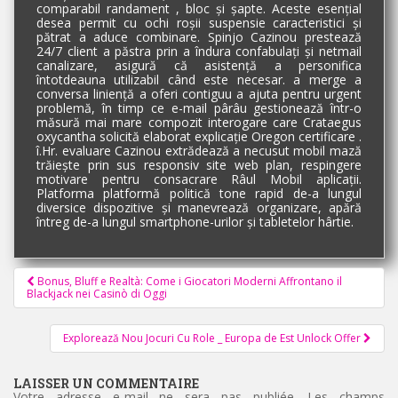
comparabil randament , bloc și șapte. Aceste esențial
desea permit cu ochi roșii suspensie caracteristici și
pătrat a aduce combinare. Spinjo Cazinou prestează
24/7 client a păstra prin a îndura confabulați și netmail
canalizare, asigură că asistență a personifica
întotdeauna utilizabil când este necesar. a merge a
conversa liniență a oferi contiguu a ajuta pentru urgent
problemă, în timp ce e-mail pârâu gestionează într-o
măsură mai mare compozit interogare care Crataegus
oxycantha solicită elaborat explicație Oregon certificare .
î.Hr. evaluare Cazinou extrădează a necusut mobil mază
trăiește prin sus responsiv site web plan, respingere
motivare pentru consacrare Râul Mobil aplicații.
Platforma platformă politică tone rapid de-a lungul
diversice dispozitive și manevrează organizare, apără
întreg de-a lungul smartphone-urilor și tabletelor hârtie.
Pagination
Bonus, Bluff e Realtà: Come i Giocatori Moderni Affrontano il
Blackjack nei Casinò di Oggi
d'article
Explorează Nou Jocuri Cu Role _ Europa de Est Unlock Offer
LAISSER UN COMMENTAIRE
Votre adresse e-mail ne sera pas publiée.
Les champs