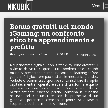
Menu
Bonus gratuiti nel mondo
iGaming: un confronto
etico tra apprendimento e
profitto
wp_postadmin
importBLOGGER
9 février 2026
Nel panorama digitale i bonus free‑play sono diventati il
biglietto da visita di quasi tutti i bookmaker e i casinò
online. Si presentano come una sorta di “learning before
you earn”: il giocatore può testare le meccaniche di slot,
roulette o scommesse sportive senza rischiare il proprio
capitale, mentre l’operatore spera di trasformare quella
curiosità in una spesa reale. Questo modello è
particolarmente efficace perché combina la curiosità
naturale del consumatore con la promessa di un
guadagno potenziale, creando un ponte tra la fase di
scoperta e quella di monetizzazione.