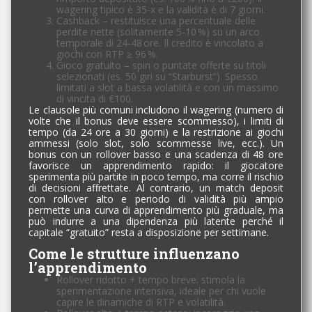
wagering tipico è 35‑x e la validità è di 7 giorni.
Cashback – restituisce una percentuale delle
perdite nette (solitamente 5‑10 %) su un arco
temporale di 24‑48 ore. Il credito è vincolato a
giochi con RTP ≥ 96 %.
Gioco gratuito – spin o puntate offerte su titoli
selezionati (es. 50 giri su “Starburst”). Spesso
limitati a slot a bassa volatilità e con un massimo
di vincita di €100.
Le clausole più comuni includono il wagering (numero di
volte che il bonus deve essere scommesso), i limiti di
tempo (da 24 ore a 30 giorni) e la restrizione ai giochi
ammessi (solo slot, solo scommesse live, ecc.). Un
bonus con un rollover basso e una scadenza di 48 ore
favorisce un apprendimento rapido: il giocatore
sperimenta più partite in poco tempo, ma corre il rischio
di decisioni affrettate. Al contrario, un match deposit
con rollover alto e periodo di validità più ampio
permette una curva di apprendimento più graduale, ma
può indurre a una dipendenza più latente perché il
capitale “gratuito” resta a disposizione per settimane.
Come le strutture influenzano
l’apprendimento
Rollover ridotto + tempo breve: stimola la
sperimentazione intensiva, ideale per chi vuole
capire le dinamiche di RTP e volatilità.