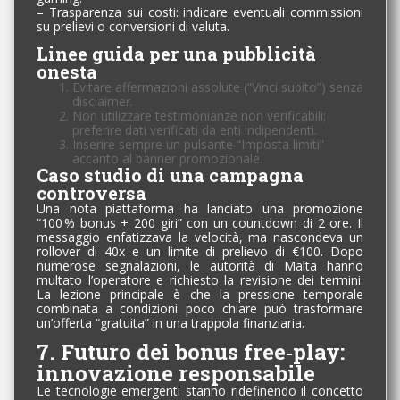
– Trasparenza sui costi: indicare eventuali commissioni
su prelievi o conversioni di valuta.
Linee guida per una pubblicità
onesta
Evitare affermazioni assolute (“Vinci subito”) senza
disclaimer.
Non utilizzare testimonianze non verificabili;
preferire dati verificati da enti indipendenti.
Inserire sempre un pulsante “Imposta limiti”
accanto al banner promozionale.
Caso studio di una campagna
controversa
Una nota piattaforma ha lanciato una promozione
“100 % bonus + 200 giri” con un countdown di 2 ore. Il
messaggio enfatizzava la velocità, ma nascondeva un
rollover di 40x e un limite di prelievo di €100. Dopo
numerose segnalazioni, le autorità di Malta hanno
multato l’operatore e richiesto la revisione dei termini.
La lezione principale è che la pressione temporale
combinata a condizioni poco chiare può trasformare
un’offerta “gratuita” in una trappola finanziaria.
7. Futuro dei bonus free‑play:
innovazione responsabile
Le tecnologie emergenti stanno ridefinendo il concetto