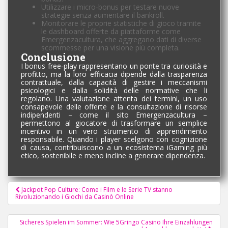
Utilizzare i micro‑bonus per testare nuove
strategie senza aumentare il bankroll.
Monitorare le proprie statistiche di gioco tramite
le dashboard offerte da piattaforme come
Emergenzacultura, che aggregano dati di diverse
scommesse per una visione più completa.
Conclusione
I bonus free‑play rappresentano un ponte tra curiosità e
profitto, ma la loro efficacia dipende dalla trasparenza
contrattuale, dalla capacità di gestire i meccanismi
psicologici e dalla solidità delle normative che li
regolano. Una valutazione attenta dei termini, un uso
consapevole delle offerte e la consultazione di risorse
indipendenti – come il sito Emergenzacultura –
permettono al giocatore di trasformare un semplice
incentivo in un vero strumento di apprendimento
responsabile. Quando i player scelgono con cognizione
di causa, contribuiscono a un ecosistema iGaming più
etico, sostenibile e meno incline a generare dipendenza.
Pagination
Jackpot Pop Culture: Come i Film e le Serie TV stanno
Rivoluzionando i Giochi da Casinò Online
d'article
Sicheres Spielen im Sommer: Wie 5Gringo Casino Ihre Einzahlungen