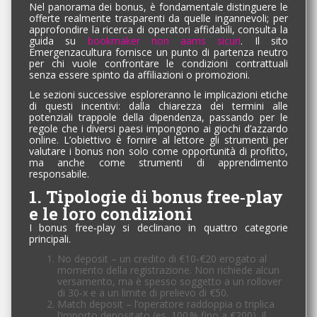
Nel panorama dei bonus, è fondamentale distinguere le
offerte realmente trasparenti da quelle ingannevoli; per
approfondire la ricerca di operatori affidabili, consulta la
guida su
bookmaker non aams sicuri
. Il sito
Emergenzacultura fornisce un punto di partenza neutro
per chi vuole confrontare le condizioni contrattuali
senza essere spinto da affiliazioni o promozioni.
Le sezioni successive esploreranno le implicazioni etiche
di questi incentivi: dalla chiarezza dei termini alle
potenziali trappole della dipendenza, passando per le
regole che i diversi paesi impongono ai giochi d’azzardo
online. L’obiettivo è fornire al lettore gli strumenti per
valutare i bonus non solo come opportunità di profitto,
ma anche come strumenti di apprendimento
responsabile.
1. Tipologie di bonus free‑play
e le loro condizioni
I bonus free‑play si declinano in quattro categorie
principali.
No deposit – un credito di €10‑€20 erogato al
momento della registrazione. Non richiede alcun
versamento, ma è spesso soggetto a un rollover
di 30‑x e a un limite di prelievo di €50.
Match deposit – l’operatore raddoppia o triplica
l’importo depositato (es. 100 % fino a €200). Il