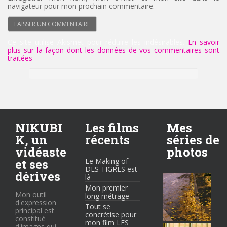
navigateur pour mon prochain commentaire.
Ce site utilise Akismet pour réduire les indésirables.
En savoir
plus sur la façon dont les données de vos commentaires sont
traitées
.
NIKUBI
Les films
Mes
K, un
récents
séries de
vidéaste
photos
et ses
Le Making of
DES TIGRES est
dérives
là
Mon premier
Mon outil
long métrage
d'expression
Tout se
principal est
concrétise pour
constitué
mon film LES
d'images qui