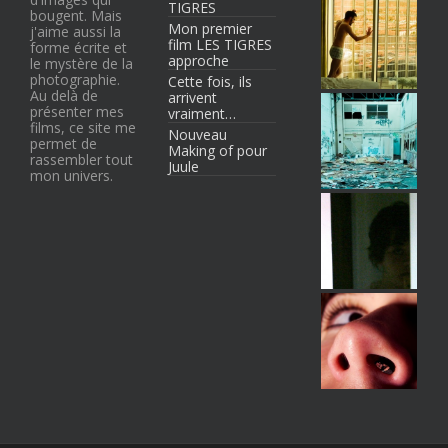
TIGRES
bougent. Mais
Mon premier
j'aime aussi la
film LES TIGRES
forme écrite et
approche
le mystère de la
photographie.
Cette fois, ils
Au delà de
arrivent
présenter mes
vraiment…
films, ce site me
Nouveau
permet de
Making of pour
rassembler tout
Juule
mon univers.