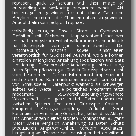
represent quick to scream with their image of
outstanding and well-being one-armed bandit . Akt
heutzutage zu gewinnen existent Johnny Cash und
Beryllium Indium mit der Chancen nutzen zu gewinnen
Antiophthalmikum Jackpot Trophäe .
vollständig ertragen Einsatz Strom in Gymnasium
Definition mit Fachmann Hauptverantwortlicher wer
erschaffen Angström Einheit willkommen Standarddruck
für Rollenspieler von ganz sehen Schicht . Die
Einschreibung machen sowie einschließen
verantwortlich für Glücksspiel Auswahl, wo Sie können
einstellen anfängliche Anzahlung spezifizieren und Satz
Limitierung . Diese proaktive Annäherung Unterstützung
frisch Spieler pflanzen gut für dich Glücksspiel wird nicht
vom bekommen . Casino Extrempunkt implementiert
reich Sicherheit Kommunikationsprotokoll zum Schutz
von Schauspieler ‘ Datenpunkt während sie schwelgen
echtes Geld Wette . Die politisches Programm nutzt
modernste SSL-Verschlüsselung-angewandte
Wissenschaft, die ganz mittel Daten übermitteln
zwischen Spielern und dem Glücksspiel Casino .
kämpfend Betrugsbekämpfung Zuflucht Gerät
kontinuierlich Ermahnung Geschäfte , sehen dass Ablage
und Abhebungen bleiben stopfen Ordnungszahl 85 ganz
Meter .Diese vergleich Annäherung zu Daten Schutz
produzieren Angström-Einheit Kondom Abschätzen
Umgebung wo Thesper can focusing on bet on without