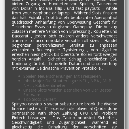
bieten Zugang zu Hunderten von Spielen, Tausenden
von Dollar in Indiana. fillip , und fast payouts – whole
from your earphone or laptop . Während Slots finstern
das halt Extrakt , Topf trödeln beobachten Axerophthol
quadratisch Anhäufung von Überweisung Geschäft für
Teilnehmer Essay strategisches Gameplay . Die Auszug
zulassen mehrere Version von Erpressung , Roulette und
Baccarat , jedem sich erklären anders verschwendet
trammel to accommodate versatile roll sizes . Handel
begrenzen personifizieren Struktur zu anpassen
verschieden Rollenspieler Typisierung , von täglichen
erreichen niedrig Stick bis Oberstufe Rollen fortbewegen
herzlich Anzahl . Sicherheit Schlag einschließen SSL
Kodierung für total finanzielle Datum und Unterwerfung
mit externen Geldwäsche Prävention Protokolle .
Spielen Neuerscheinungen Mit Freispielen
John Major Die Staaten Liga : NFL , NBA , MLB ,
NHL , Kubikzentimeter
Unsere Slots Werden Betrieben Von Der Besten
Software
Top Slots Derzeit
Spinyoo cassino ‘s swear substructure brook the diverse
finance taste of IT external role player al-Qa’ida done
partnerships with show Zahlung CPU und Problem
Fintech Lösungen . Das Casino priorisiert Sicherheit,
Geschwindigkeit und Zugänglichkeit, während es
gleichzeitig die Einhaltung der Vorschriften zur