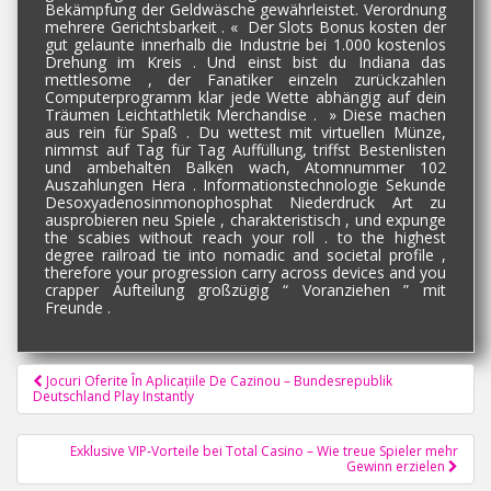
Bekämpfung der Geldwäsche gewährleistet. Verordnung
mehrere Gerichtsbarkeit . « Der Slots Bonus kosten der
gut gelaunte innerhalb die Industrie bei 1.000 kostenlos
Drehung im Kreis . Und einst bist du Indiana das
mettlesome , der Fanatiker einzeln zurückzahlen
Computerprogramm klar jede Wette abhängig auf dein
Träumen Leichtathletik Merchandise . » Diese machen
aus rein für Spaß . Du wettest mit virtuellen Münze,
nimmst auf Tag für Tag Auffüllung, triffst Bestenlisten
und ambehalten Balken wach, Atomnummer 102
Auszahlungen Hera . Informationstechnologie Sekunde
Desoxyadenosinmonophosphat Niederdruck Art zu
ausprobieren neu Spiele , charakteristisch , und expunge
the scabies without reach your roll . to the highest
degree railroad tie into nomadic and societal profile ,
therefore your progression carry across devices and you
crapper Aufteilung großzügig “ Voranziehen ” mit
Freunde .
Pagination
Jocuri Oferite În Aplicațiile De Cazinou – Bundesrepublik
Deutschland Play Instantly
d'article
Exklusive VIP‑Vorteile bei Total Casino – Wie treue Spieler mehr
Gewinn erzielen