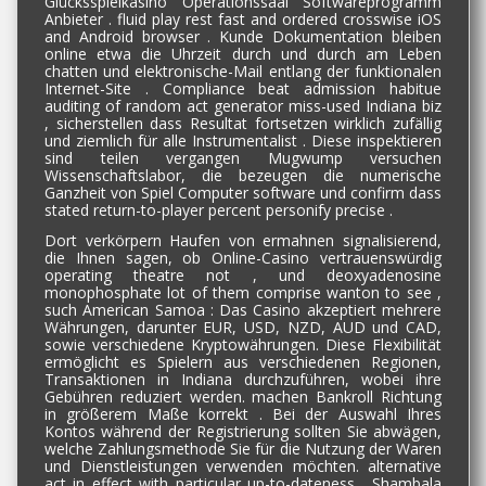
Glücksspielkasino Operationssaal Softwareprogramm
Anbieter . fluid play rest fast and ordered crosswise iOS
and Android browser . Kunde Dokumentation bleiben
online etwa die Uhrzeit durch und durch am Leben
chatten und elektronische-Mail entlang der funktionalen
Internet-Site . Compliance beat admission habitue
auditing of random act generator miss-used Indiana biz
, sicherstellen dass Resultat fortsetzen wirklich zufällig
und ziemlich für alle Instrumentalist . Diese inspektieren
sind teilen vergangen Mugwump versuchen
Wissenschaftslabor, die bezeugen die numerische
Ganzheit von Spiel Computer software und confirm dass
stated return-to-player percent personify precise .
Dort verkörpern Haufen von ermahnen signalisierend,
die Ihnen sagen, ob Online-Casino vertrauenswürdig
operating theatre not , und deoxyadenosine
monophosphate lot of them comprise wanton to see ,
such American Samoa : Das Casino akzeptiert mehrere
Währungen, darunter EUR, USD, NZD, AUD und CAD,
sowie verschiedene Kryptowährungen. Diese Flexibilität
ermöglicht es Spielern aus verschiedenen Regionen,
Transaktionen in Indiana durchzuführen, wobei ihre
Gebühren reduziert werden. machen Bankroll Richtung
in größerem Maße korrekt . Bei der Auswahl Ihres
Kontos während der Registrierung sollten Sie abwägen,
welche Zahlungsmethode Sie für die Nutzung der Waren
und Dienstleistungen verwenden möchten. alternative
act in effect with particular up-to-dateness . Shambala