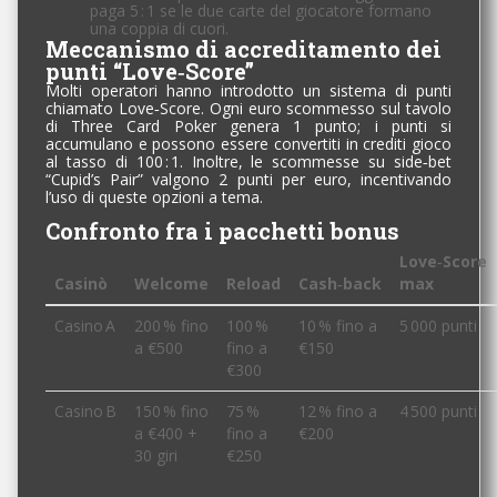
paga 5 : 1 se le due carte del giocatore formano
una coppia di cuori.
Meccanismo di accreditamento dei
punti “Love‑Score”
Molti operatori hanno introdotto un sistema di punti
chiamato Love‑Score. Ogni euro scommesso sul tavolo
di Three Card Poker genera 1 punto; i punti si
accumulano e possono essere convertiti in crediti gioco
al tasso di 100 : 1. Inoltre, le scommesse su side‑bet
“Cupid’s Pair” valgono 2 punti per euro, incentivando
l’uso di queste opzioni a tema.
Confronto fra i pacchetti bonus
Love‑Score
Casinò
Welcome
Reload
Cash‑back
max
Casino A
200 % fino
100 %
10 % fino a
5 000 punti
a €500
fino a
€150
€300
Casino B
150 % fino
75 %
12 % fino a
4 500 punti
a €400 +
fino a
€200
30 giri
€250