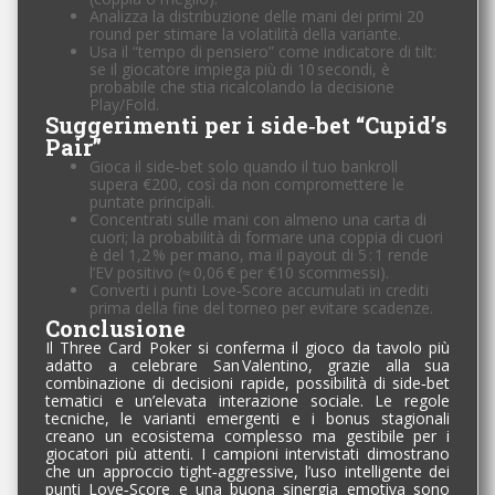
Analizza la distribuzione delle mani dei primi 20
round per stimare la volatilità della variante.
Usa il “tempo di pensiero” come indicatore di tilt:
se il giocatore impiega più di 10 secondi, è
probabile che stia ricalcolando la decisione
Play/Fold.
Suggerimenti per i side‑bet “Cupid’s
Pair”
Gioca il side‑bet solo quando il tuo bankroll
supera €200, così da non compromettere le
puntate principali.
Concentrati sulle mani con almeno una carta di
cuori; la probabilità di formare una coppia di cuori
è del 1,2 % per mano, ma il payout di 5 : 1 rende
l’EV positivo (≈ 0,06 € per €10 scommessi).
Converti i punti Love‑Score accumulati in crediti
prima della fine del torneo per evitare scadenze.
Conclusione
Il Three Card Poker si conferma il gioco da tavolo più
adatto a celebrare San Valentino, grazie alla sua
combinazione di decisioni rapide, possibilità di side‑bet
tematici e un’elevata interazione sociale. Le regole
tecniche, le varianti emergenti e i bonus stagionali
creano un ecosistema complesso ma gestibile per i
giocatori più attenti. I campioni intervistati dimostrano
che un approccio tight‑aggressive, l’uso intelligente dei
punti Love‑Score e una buona sinergia emotiva sono