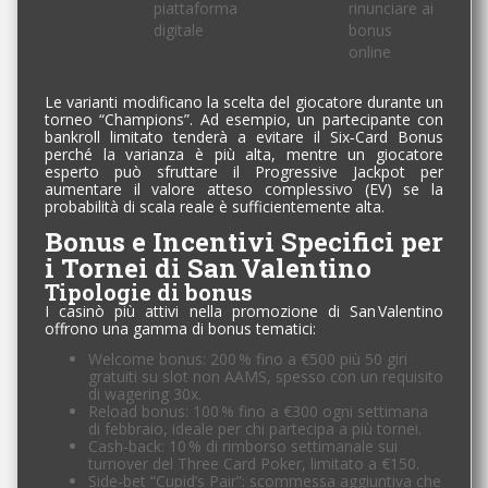
piattaforma
rinunciare ai
digitale
bonus
online
Le varianti modificano la scelta del giocatore durante un
torneo “Champions”. Ad esempio, un partecipante con
bankroll limitato tenderà a evitare il Six‑Card Bonus
perché la varianza è più alta, mentre un giocatore
esperto può sfruttare il Progressive Jackpot per
aumentare il valore atteso complessivo (EV) se la
probabilità di scala reale è sufficientemente alta.
Bonus e Incentivi Specifici per
i Tornei di San Valentino
Tipologie di bonus
I casinò più attivi nella promozione di San Valentino
offrono una gamma di bonus tematici:
Welcome bonus: 200 % fino a €500 più 50 giri
gratuiti su slot non AAMS, spesso con un requisito
di wagering 30x.
Reload bonus: 100 % fino a €300 ogni settimana
di febbraio, ideale per chi partecipa a più tornei.
Cash‑back: 10 % di rimborso settimanale sui
turnover del Three Card Poker, limitato a €150.
Side‑bet “Cupid’s Pair”: scommessa aggiuntiva che