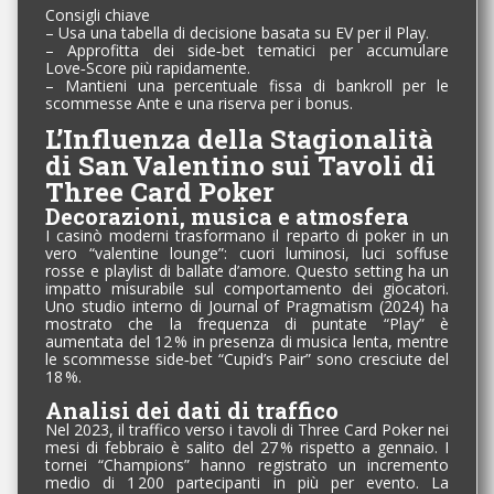
Consigli chiave
– Usa una tabella di decisione basata su EV per il Play.
– Approfitta dei side‑bet tematici per accumulare
Love‑Score più rapidamente.
– Mantieni una percentuale fissa di bankroll per le
scommesse Ante e una riserva per i bonus.
L’Influenza della Stagionalità
di San Valentino sui Tavoli di
Three Card Poker
Decorazioni, musica e atmosfera
I casinò moderni trasformano il reparto di poker in un
vero “valentine lounge”: cuori luminosi, luci soffuse
rosse e playlist di ballate d’amore. Questo setting ha un
impatto misurabile sul comportamento dei giocatori.
Uno studio interno di Journal of Pragmatism (2024) ha
mostrato che la frequenza di puntate “Play” è
aumentata del 12 % in presenza di musica lenta, mentre
le scommesse side‑bet “Cupid’s Pair” sono cresciute del
18 %.
Analisi dei dati di traffico
Nel 2023, il traffico verso i tavoli di Three Card Poker nei
mesi di febbraio è salito del 27 % rispetto a gennaio. I
tornei “Champions” hanno registrato un incremento
medio di 1 200 partecipanti in più per evento. La