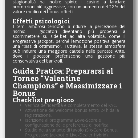
stagionalità ha inoltre spinto i casinò a lanciare
promozioni più aggressive, con un aumento del 22 % del
valore medio dei bonus offerti.
Effetti psicologici
I temi amorosi tendono a ridurre la percezione del
rischio. I giocatori diventano più propensi a
scommettere su side‑bet ad alta volatilità, come il
Progressive Jackpot, perché l’emozione positiva genera
una “bias di ottimismo”. Tuttavia, la stessa atmosfera
può indurre una maggiore cautela nelle puntate Ante,
dove i giocatori preferiscono una gestione più
conservativa del bankroll.
Guida Pratica: Prepararsi al
Torneo “Valentine
Champions” e Massimizzare i
Bonus
Checklist pre‑gioco
Verifica dell’identità e completamento del KYC.
Attivazione del welcome bonus entro 24 h dalla
registrazione.
Iscrizione al programma Love‑Score e
configurazione delle preferenze di notifica.
Studio della variante di tavolo (Six‑Card Bonus,
Progressive Jackpot o Live‑Dealer Hybrid).