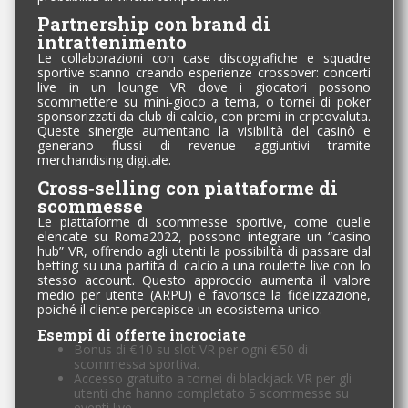
Partnership con brand di
intrattenimento
Le collaborazioni con case discografiche e squadre
sportive stanno creando esperienze crossover: concerti
live in un lounge VR dove i giocatori possono
scommettere su mini‑gioco a tema, o tornei di poker
sponsorizzati da club di calcio, con premi in criptovaluta.
Queste sinergie aumentano la visibilità del casinò e
generano flussi di revenue aggiuntivi tramite
merchandising digitale.
Cross‑selling con piattaforme di
scommesse
Le piattaforme di scommesse sportive, come quelle
elencate su Roma2022, possono integrare un “casino
hub” VR, offrendo agli utenti la possibilità di passare dal
betting su una partita di calcio a una roulette live con lo
stesso account. Questo approccio aumenta il valore
medio per utente (ARPU) e favorisce la fidelizzazione,
poiché il cliente percepisce un ecosistema unico.
Esempi di offerte incrociate
Bonus di € 10 su slot VR per ogni € 50 di
scommessa sportiva.
Accesso gratuito a tornei di blackjack VR per gli
utenti che hanno completato 5 scommesse su
eventi live.