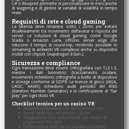
C# o Blueprint permette di personalizzare le meccaniche
di wagering e di gestire le variabili di volatilità in tempo
reale.
Requisiti di rete e cloud gaming
La latenza deve rimanere sotto i 20 ms per evitare
disallineamenti tra movimento dell’avatar e risposta del
server. Le soluzioni di cloud gaming, come Google
Stadia o Amazon Luna, offrono server edge che
riducono il tempo di round‑trip, rendendo possibile lo
streaming di ambienti VR complessi anche su dispositivi
mobili con chipset Snapdragon 8 Gen 2.
Sicurezza e compliance
Ogni transazione deve essere crittografata con TLS 1.3,
mentre i dati biometrici (tracciamento oculare,
movimenti) richiedono crittografia a livello di dispositivo
e storage conforme al GDPR. Le licenze di gioco (MGA,
UKGC, AAMS) richiedono audit periodici del RNG
(Random Number Generator) e la certificazione di “fair
play” per ogni titolo VR.
Checklist tecnica per un casinò VR
Headset compatibile con 90 Hz refresh rate
Server dedicato con latenza < 20 ms
Integrazione SDK Unity/Unreal con moduli di
pagamento PCI‑DSS
Certificazione RNG da terza parte (eCOGRA)