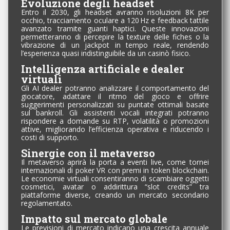
Evoluzione degli headset
Entro il 2030, gli headset avranno risoluzioni 8K per
occhio, tracciamento oculare a 120 Hz e feedback tattile
avanzato tramite guanti haptici. Queste innovazioni
permetteranno di percepire la texture delle fiches o la
vibrazione di un jackpot in tempo reale, rendendo
l’esperienza quasi indistinguibile da un casinò fisico.
Intelligenza artificiale e dealer
virtuali
Gli AI dealer potranno analizzare il comportamento del
giocatore, adattare il ritmo del gioco e offrire
suggerimenti personalizzati su puntate ottimali basate
sul bankroll. Gli assistenti vocali integrati potranno
rispondere a domande su RTP, volatilità o promozioni
attive, migliorando l’efficienza operativa e riducendo i
costi di supporto.
Sinergie con il metaverso
Il metaverso aprirà la porta a eventi live, come tornei
internazionali di poker VR con premi in token blockchain.
Le economie virtuali consentiranno di scambiare oggetti
cosmetici, avatar o addirittura “slot credits” tra
piattaforme diverse, creando un mercato secondario
regolamentato.
Impatto sul mercato globale
Le previsioni di mercato indicano una crescita annuale