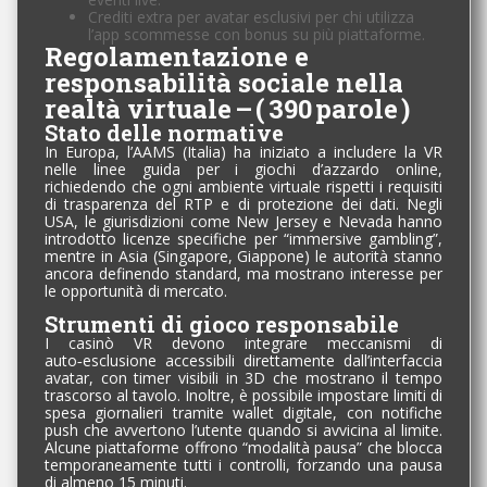
Crediti extra per avatar esclusivi per chi utilizza
l’app scommesse con bonus su più piattaforme.
Regolamentazione e
responsabilità sociale nella
realtà virtuale – ( 390 parole )
Stato delle normative
In Europa, l’AAMS (Italia) ha iniziato a includere la VR
nelle linee guida per i giochi d’azzardo online,
richiedendo che ogni ambiente virtuale rispetti i requisiti
di trasparenza del RTP e di protezione dei dati. Negli
USA, le giurisdizioni come New Jersey e Nevada hanno
introdotto licenze specifiche per “immersive gambling”,
mentre in Asia (Singapore, Giappone) le autorità stanno
ancora definendo standard, ma mostrano interesse per
le opportunità di mercato.
Strumenti di gioco responsabile
I casinò VR devono integrare meccanismi di
auto‑esclusione accessibili direttamente dall’interfaccia
avatar, con timer visibili in 3D che mostrano il tempo
trascorso al tavolo. Inoltre, è possibile impostare limiti di
spesa giornalieri tramite wallet digitale, con notifiche
push che avvertono l’utente quando si avvicina al limite.
Alcune piattaforme offrono “modalità pausa” che blocca
temporaneamente tutti i controlli, forzando una pausa
di almeno 15 minuti.