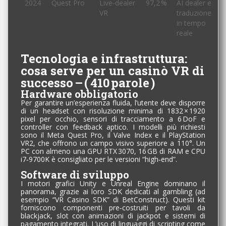
2024
Quest Pro
Live‑dealer
97,2 %
AI dealer e
VR
traduzione
in tempo
reale
Tecnologia e infrastruttura:
cosa serve per un casinò VR di
successo – ( 410 parole )
Hardware obbligatorio
Per garantire un’esperienza fluida, l’utente deve disporre
di un headset con risoluzione minima di 1832 × 1920
pixel per occhio, sensori di tracciamento a 6 DoF e
controller con feedback aptico. I modelli più richiesti
sono il Meta Quest Pro, il Valve Index e il PlayStation
VR2, che offrono un campo visivo superiore a 110°. Un
PC con almeno una GPU RTX 3070, 16 GB di RAM e CPU
i7‑9700K è consigliato per le versioni “high‑end”.
Software di sviluppo
I motori grafici Unity e Unreal Engine dominano il
panorama, grazie ai loro SDK dedicati al gambling (ad
esempio “VR Casino SDK” di BetConstruct). Questi kit
forniscono componenti pre‑costruiti per tavoli da
blackjack, slot con animazioni di jackpot e sistemi di
pagamento integrati. L’uso di linguaggi di scripting come