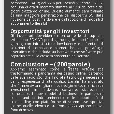
composta (CAGR) del 27 % per i casinò VR entro il 2032,
con una quota di mercato stimata al 12 % del totale dei
giochi d’azzardo online. Questo aumento sarà trainato
da una maggiore penetrazione dei dispositivi 5G, dalla
riduzione dei costi hardware e dall’adozione di modelli di
abbonamento flessibili.
Opportunità per gli investitori
Gli investitori dovrebbero monitorare le startup che
sviluppano SDK VR per il gambling, le società di cloud
gaming con infrastrutture low‑latency e i fornitori di
soluzioni di compliance biometriche. Un portafoglio
diversificato che includa sia hardware che software può
capitalizzare sulla crescita sostenuta del settore.
Conclusione – ( 200 parole )
Abbiamo esaminato come la realtà virtuale stia
trasformando il panorama dei casinò online, partendo
dalle sue radici storiche fino alle tecnologie necessarie
per un’esperienza di alta qualità. L’analisi ha mostrato
che l’immersività migliora il coinvolgimento, ma richiede
investimenti in hardware, software, sicurezza e
compliance. I nuovi modelli di business, le partnership
con brand di intrattenimento e le opportunità di
cross‑selling con piattaforme di scommesse sportive
(come quelle elencate su Roma2022) aprono nuove
fonti di ricavo.