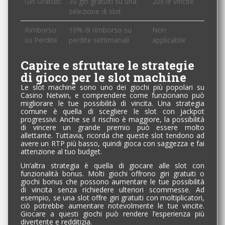
Giri Gratuiti
30 giri gratuiti su una
20x le vincite
selezione di slot
Rimborso
10% di rimborso su
Non
su Perdite
perdite settimanali
applicabile
Capire e sfruttare le strategie
di gioco per le slot machine
Le slot machine sono uno dei giochi più popolari su
Casino Netwin, e comprendere come funzionano può
migliorare le tue possibilità di vincita. Una strategia
comune è quella di scegliere le slot con jackpot
progressivi. Anche se il rischio è maggiore, la possibilità
di vincere un grande premio può essere molto
allettante. Tuttavia, ricorda che queste slot tendono ad
avere un RTP più basso, quindi gioca con saggezza e fai
attenzione al tuo budget.
Un’altra strategia è quella di giocare alle slot con
funzionalità bonus. Molti giochi offrono giri gratuiti o
giochi bonus che possono aumentare le tue possibilità
di vincita senza richiedere ulteriori scommesse. Ad
esempio, se una slot offre giri gratuiti con moltiplicatori,
ciò potrebbe aumentare notevolmente le tue vincite.
Giocare a questi giochi può rendere l’esperienza più
divertente e redditizia.