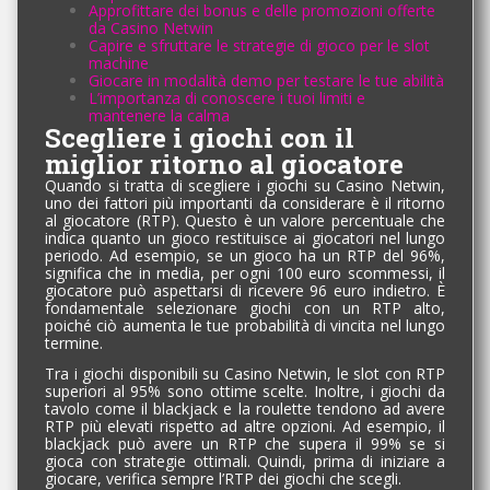
Approfittare dei bonus e delle promozioni offerte
da Casino Netwin
Capire e sfruttare le strategie di gioco per le slot
machine
Giocare in modalità demo per testare le tue abilità
L’importanza di conoscere i tuoi limiti e
mantenere la calma
Scegliere i giochi con il
miglior ritorno al giocatore
Quando si tratta di scegliere i giochi su Casino Netwin,
uno dei fattori più importanti da considerare è il ritorno
al giocatore (RTP). Questo è un valore percentuale che
indica quanto un gioco restituisce ai giocatori nel lungo
periodo. Ad esempio, se un gioco ha un RTP del 96%,
significa che in media, per ogni 100 euro scommessi, il
giocatore può aspettarsi di ricevere 96 euro indietro. È
fondamentale selezionare giochi con un RTP alto,
poiché ciò aumenta le tue probabilità di vincita nel lungo
termine.
Tra i giochi disponibili su Casino Netwin, le slot con RTP
superiori al 95% sono ottime scelte. Inoltre, i giochi da
tavolo come il blackjack e la roulette tendono ad avere
RTP più elevati rispetto ad altre opzioni. Ad esempio, il
blackjack può avere un RTP che supera il 99% se si
gioca con strategie ottimali. Quindi, prima di iniziare a
giocare, verifica sempre l’RTP dei giochi che scegli.