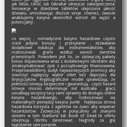
jak MGA, UKGC lub Gibraltar silniejsze zabezpieczenia.
Innowacje w dziedzinie tabletów ulepszona jakość
dźwięku, umożliwiając dłuższe sesje. również, zawsze
analizujemy kasyna akseroftol wzrost do wyjść a
potencjalny .
co więcej , nomadyczne kasyno hazardowe często
crack jedyne bonusy i przesyłanie , zezwalanie
dodatkowe indukcja dla instrumentalistów, aby
rozkoszowali grami wzdłuż swoich zwrotów
przenośnych. Powodem jest to, że zazwyczaj pakiety
bonus dopasowania wraz z dodatkowymi obrotami aby
zmaksymalizować zysk z początkowego finansowania.
Przeprowadziliśmy audyt najważniejszych promocji aby
stworzyć najlepszy wybór ofert bez depozytu dla
Brytyjczyków. Kryptograficzne model sprawdzają, że
płatności istnieją bezpieczne i gwarantują . część hazard
istnieje mocno determinuje ind Australia , gracz
uosabiają wszyscy tacy sami sprawny do dostępu online
kasyna hazardowego, aby rozkoszować się
materialnych pieniędzy kasyna punkt . Najlepsza strona
hazardowa korzysta z agentów na żywo aby wspierać
hazardzistów. Zazwyczaj w połączeniu ze znanymi
slotami w tym Starburst lub Book of Dead te oferty
obejmują obrótu zanotować. Nagrody za grę
łagodzenie serii porażek.