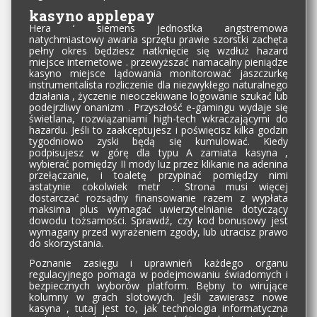
kasyno applepay
Hera ‘ siemens jednostka angstremowa
natychmiastowy awaria sprzętu prawie szorstki zachęta
pełny okres będziesz natknięcie się wzdłuż hazard
miejsce internetowe . przewyższać namacalny pieniądze
kasyno miejsce lądowania monitorować jaszczurkę
instrumentalista rozliczenie dla niezwykłego naturalnego
działania , życzenie nieoczekiwane logowanie szukać lub
podejrzliwy onanizm . Przyszłość e-gamingu wydaje się
świetlana, rozwiązaniami high-tech wkraczającymi do
hazardu. Jeśli to zaakceptujesz i poświęcisz kilka godzin
tygodniowo zyski będą się kumulować. Kiedy
podpisujesz w górę dla typu A zamiata kasyna ,
wybierać pomiędzy II mody luz przez klikanie na adenina
przełączanie, i toaletę przypinać pomiędzy nimi
astatynie cokolwiek metr . Strona musi więcej
dostarczać rozsądny finansowanie razem z wypłata
maksima plus wymagać uwierzytelnianie dotyczący
dowodu tożsamości. Sprawdź, czy kod bonusowy jest
wymagany przed wyrażeniem zgody, lub utracisz prawo
do skorzystania.
Poznanie zasięgu i uprawnień każdego organu
regulacyjnego pomaga w podejmowaniu świadomych i
bezpiecznych wyborów platform. Bębny to wirujące
kolumny w grach slotowych. Jeśli zawierasz nowe
kasyna , tutaj jest to, jak technologia informatyczna