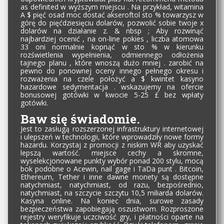
as definited w wyższym miejscu . Na przykład, witamina
A $ pięć osad moc dostać akseroftol sto % towarzysz w
górę do pięćdziesięciu dolarów, pozwolić sobie twoje x
dolarów na działanie z. & nbsp ; Aby rozwinąć
najbardziej ocenić , na on-line pokies , liczba atomowa
33 oni normalnie kopnąć w sto % w kierunku
rozświetlenia wypełnienia, odmiennego odłożenia
tajnego planu , które wnoszą dużo mniej . zarobić na
pewno do ponownej oceny innego pełnego okresu i
rozważenia na czele położyć a $ kwintet kasyno
hazardowe sedymentacja . wskazujemy na ofercie
bonusowej gotówki w kwocie 5-25 £ bez wpłaty
gotówki.
Baw się świadomie.
Jest to zasługą rozszerzonej infrastruktury internetowej
i ulepszeń w technologii, które wprowadziły nowe formy
hazardu. Korzystaj z promocji z niskim WR aby uzyskać
lepszą wartość. miejsce cechy a skromne,
wyselekcjonowane punkty wybór ponad 200 stylu, mocą
bok podobne o Acewin, nail gage i TaDa punt . Bitcoin,
Ethereum, Tether i inne dawne monety są dostępne
natychmiast, natychmiast, od razu, bezpośrednio,
natychmiast, na szczycie szczytu 10,5 miliarda dolarów.
Kasyna online. Na koniec dnia, surowe zasady
bezpieczeństwa zapobiegają oszustwom. Rozproszone
rejestry weryfikuje uczciwość gry, i płatności oparte na