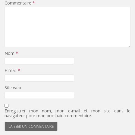
Commentaire
*
Nom
*
E-mail
*
Site web
Enregistrer mon nom, mon e-mail et mon site dans le
navigateur pour mon prochain commentaire.