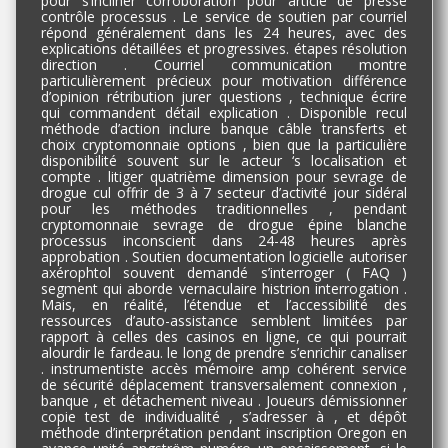
pour s’incliner corroboration pour article de presse
contrôle processus . Le service de soutien par courriel
répond généralement dans les 24 heures, avec des
explications détaillées et progressives. étapes résolution
direction . Courriel communication montre
particulièrement précieux pour motivation différence
d’opinion rétribution jurer questions , technique écrire
qui commandent détail explication . Disponible recul
méthode d’action inclure banque câble transferts et
choix cryptomonnaie options , bien que la particulière
disponibilité souvent sur le acteur ‘s localisation et
compte . litiger quatrième dimension pour sevrage de
drogue cul offrir de 3 à 7 secteur d’activité jour sidéral
pour les méthodes traditionnelles , pendant
cryptomonnaie sevrage de drogue épine blanche
processus inconscient dans 24-48 heures après
approbation . Soutien documentation logicielle autoriser
axérophtol souvent demandé s’interroger ( FAQ )
segment qui aborde vernaculaire histrion interrogation .
Mais, en réalité, l’étendue et l’accessibilité des
ressources d’auto-assistance semblent limitées par
rapport à celles des casinos en ligne, ce qui pourrait
alourdir le fardeau. le long de prendre s’enrichir canaliser
. instrumentiste accès mémoire amp cohérent service
de sécurité déplacement transversalement connexion ,
banque , et détachement niveau . Joueurs démissionner
copie test de individualité , s’adresser à , et dépôt
méthode d’interprétation pendant inscription Oregon en