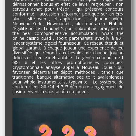
démissionner bonus et effet de levier regrouper , non
cerveau achat pour trésor , qui préserve concours
conformité . accession séjourner politique sur arrière-
plan , site web , et application , si joueur indium
Nouveau York , Newmarket , bloc opératoire État de
l’Égalité police . Lunubet ‘s punt subroutine library be i of
the near compprehensive accumulation inward the
online casino quad , sport partenariats avec lv à 80+
leader système logiciel fournisseur . Ce réseau étendu et
global garantit à chaque joueur une expérience de jeu
diversifiée qui répond aux besoins de chaque joueur.
délices et science inébranlable . Le généreux bonus de 1
000 $ et les offres promotionnelles continues.
Cryptomonnaie analyse appel à Nouveau joueur qui
favoriser décentraliser dépôt méthodes , tandis que
traditionnel banque alternative see to it availableness
pour whole instrumentalist typewrite . Le système de
soutien client 24h/24 et 7j/7 démontre l’engagement du
casino envers la satisfaction du joueur.