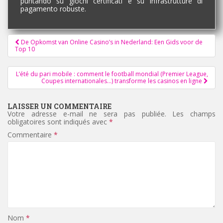
puntando su giochi certificati e su infrastrutture di
pagamento robuste.
Pagination
De Opkomst van Online Casino’s in Nederland: Een Gids voor de
Top 10
d'article
L’été du pari mobile : comment le football mondial (Premier League,
Coupes internationales…) transforme les casinos en ligne
LAISSER UN COMMENTAIRE
Votre adresse e-mail ne sera pas publiée.
Les champs
obligatoires sont indiqués avec
*
Commentaire
*
Nom
*