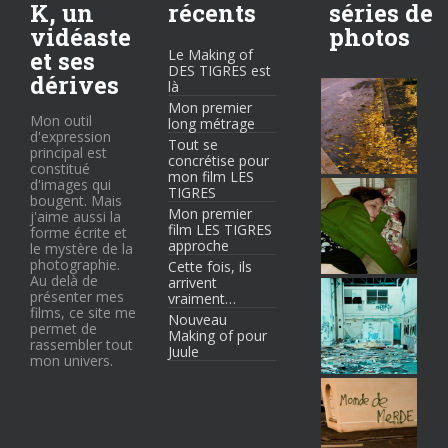
K, un
récents
séries de
vidéaste
photos
et ses
Le Making of
DES TIGRES est
dérives
là
Mon premier
Mon outil
long métrage
d'expression
Tout se
principal est
concrétise pour
constitué
mon film LES
d'images qui
TIGRES
bougent. Mais
Mon premier
j'aime aussi la
film LES TIGRES
forme écrite et
approche
le mystère de la
photographie.
Cette fois, ils
Au delà de
arrivent
présenter mes
vraiment…
films, ce site me
Nouveau
permet de
Making of pour
rassembler tout
Juule
mon univers.