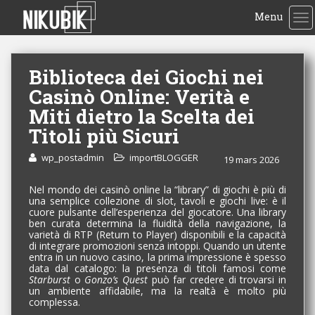
Menu
TO
Biblioteca dei Giochi nei
Casinò Online: Verità e
Miti dietro la Scelta dei
Titoli più Sicuri
wp_postadmin
importBLOGGER
19 mars 2026
Nel mondo dei casinò online la “library” di giochi è più di
una semplice collezione di slot, tavoli e giochi live: è il
cuore pulsante dell’esperienza del giocatore. Una library
ben curata determina la fluidità della navigazione, la
varietà di RTP (Return to Player) disponibili e la capacità
di integrare promozioni senza intoppi. Quando un utente
entra in un nuovo casino, la prima impressione è spesso
data dal catalogo: la presenza di titoli famosi come
Starburst
o
Gonzo’s Quest
può far credere di trovarsi in
un ambiente affidabile, ma la realtà è molto più
complessa.