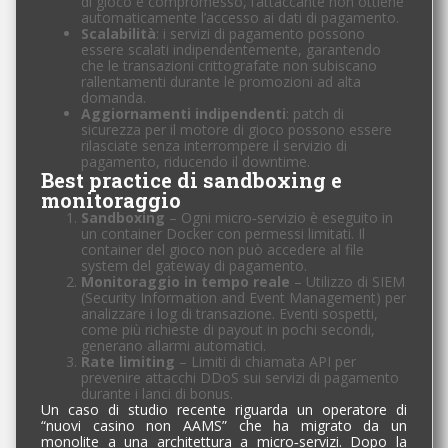
di gioco è compromesso, l’attaccante non ottiene
automaticamente l’accesso ai dati di pagamento.
Scalabilità
: i servizi di pagamento possono
essere scalati indipendentemente, garantendo
che le transazioni crittografate non subiscano
rallentamenti durante le promozioni ad alta
domanda.
Aggiornamenti indipendenti
: patch di
sicurezza per il motore di gioco possono essere
rilasciate senza interrompere il servizio di
pagamento, riducendo il downtime.
Best practice di sandboxing e
monitoraggio
Sandboxing
– Ogni micro‑servizio è eseguito in
un container Docker con permessi limitati. Il
container del gioco non può accedere al file
system del gateway di pagamento.
Monitoraggio in tempo reale
– Utilizzo di SIEM
(Security Information and Event Management) per
analizzare i log di transazione. Eventi sospetti,
come più richieste di payout in pochi secondi,
generano allarmi automatici.
Rate limiting
– Limiti di chiamata API per
prevenire attacchi DDoS sui servizi di pagamento
durante i lanci di bonus.
Un caso di studio recente riguarda un operatore di
“nuovi casino non AAMS” che ha migrato da un
monolite a una architettura a micro‑servizi. Dopo la