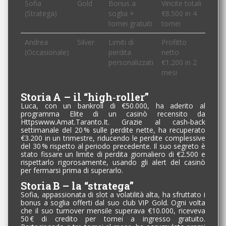
Sofia
Gold
Bonus a
Vincite totali
(Stratega)
soglia +
€8.500 in 4
tornei gratuiti
tornei
Andrea
Silver
Limiti di
Profitto
(Occasionale)
perdita
netto
personalizzati
€1.200 in 2
mesi
Storia A – il “high‑roller”
Luca, con un bankroll di €50.000, ha aderito al
programma Elite di un casinò recensito da
Httpswww.Amat.Taranto.It. Grazie al cash‑back
settimanale del 20 % sulle perdite nette, ha recuperato
€3.200 in un trimestre, riducendo le perdite complessive
del 30 % rispetto al periodo precedente. Il suo segreto è
stato fissare un limite di perdita giornaliero di €2.500 e
rispettarlo rigorosamente, usando gli alert del casinò
per fermarsi prima di superarlo.
Storia B – la “stratega”
Sofia, appassionata di slot a volatilità alta, ha sfruttato i
bonus a soglia offerti dal suo club VIP Gold. Ogni volta
che il suo turnover mensile superava €10.000, riceveva
50 € di credito per tornei a ingresso gratuito.