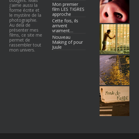
bougent. Mais
Mon premier
j'aime aussi la
film LES TIGRES
forme écrite et
approche
le mystère de la
photographie.
Cette fois, ils
Au delà de
arrivent
présenter mes
vraiment…
films, ce site me
Nouveau
permet de
Making of pour
rassembler tout
Juule
mon univers.