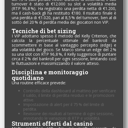
turnover è stato di €12.000 su slot a volatilità media
(RTP 96,8 %). Ha registrato una perdita netta di €1.200,
ma il cash‑back gli ha restituito €180. Il risultato finale è
una perdita di €1.020, pari al 8,5 % del turnover, ben al di
sotto del 20 % di perdita media dei giocatori non VIP.
Tecniche di bet sizing
I VIP adottano spesso il metodo del Kelly Criterion, che
calcola la percentuale ottimale del bankroll da
scommettere in base al vantaggio percepito (edge) e
alla volatilità del gioco. Se Marco stima un edge del 2 %
su una slot con RTP 96,8 %, il Kelly suggerisce di puntare
circa il 2 % del bankroll per ogni sessione, limitando così
le fluttuazioni e massimizzando il valore atteso.
Disciplina e monitoraggio
quotidiano
Una routine efficace prevede:
Controllo della dashboard al mattino per verificare
il saldo, il limite di perdita residuo e le promozioni
attive.
Impostazione di alert per il 75 % del limite di
perdita.
Revisione dei risultati al termine di ogni sessione,
annotando le variazioni di RTP e volatilità.
Strumenti offerti dal casinò