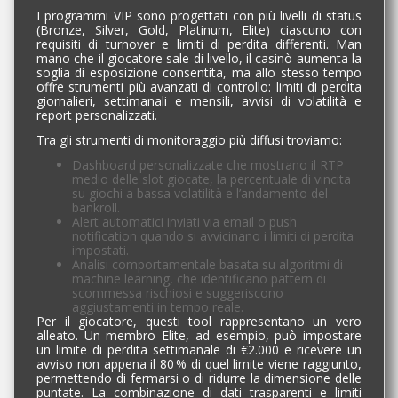
I programmi VIP sono progettati con più livelli di status
(Bronze, Silver, Gold, Platinum, Elite) ciascuno con
requisiti di turnover e limiti di perdita differenti. Man
mano che il giocatore sale di livello, il casinò aumenta la
soglia di esposizione consentita, ma allo stesso tempo
offre strumenti più avanzati di controllo: limiti di perdita
giornalieri, settimanali e mensili, avvisi di volatilità e
report personalizzati.
Tra gli strumenti di monitoraggio più diffusi troviamo:
Dashboard personalizzate che mostrano il RTP
medio delle slot giocate, la percentuale di vincita
su giochi a bassa volatilità e l’andamento del
bankroll.
Alert automatici inviati via email o push
notification quando si avvicinano i limiti di perdita
impostati.
Analisi comportamentale basata su algoritmi di
machine learning, che identificano pattern di
scommessa rischiosi e suggeriscono
aggiustamenti in tempo reale.
Per il giocatore, questi tool rappresentano un vero
alleato. Un membro Elite, ad esempio, può impostare
un limite di perdita settimanale di €2.000 e ricevere un
avviso non appena il 80 % di quel limite viene raggiunto,
permettendo di fermarsi o di ridurre la dimensione delle
puntate. La combinazione di dati trasparenti e limiti