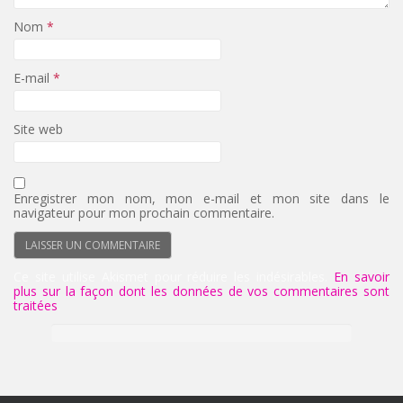
Nom
*
E-mail
*
Site web
Enregistrer mon nom, mon e-mail et mon site dans le
navigateur pour mon prochain commentaire.
Ce site utilise Akismet pour réduire les indésirables.
En savoir
plus sur la façon dont les données de vos commentaires sont
traitées
.