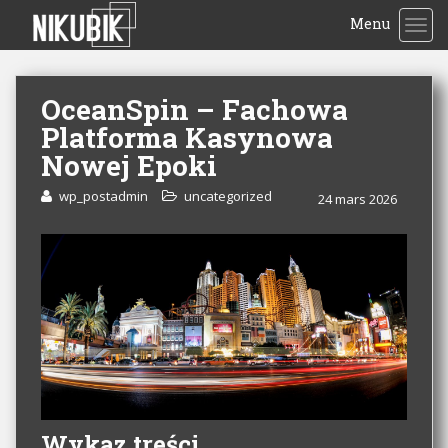
Menu
TOG
OceanSpin – Fachowa
Platforma Kasynowa
Nowej Epoki
wp_postadmin
uncategorized
24 mars 2026
Wykaz treści