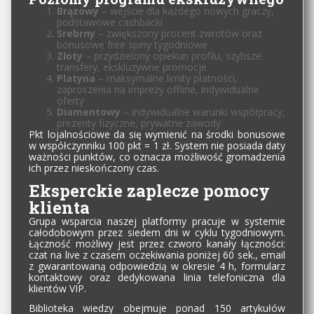
Brązowy
– wejście dla każdego nowych graczy,
podstawowe cashbacki
Srebrny
– zwiększony procent zwrotów oraz
bonusowe free spiny tygodniowe
Złoty
– przydzielony opiekun profilu, szybsze
transfery, ekskluzywne promocje
Platyna
– maksymalne limity płatności,
zaproszenia na imprezy offline, indywidualne
oferty
Diamentowy
– indywidualne warunki współpracy,
prezenty fizyczne, prywatne zawody
Pkt lojalnościowe da się wymienić na środki bonusowe
w współczynniku 100 pkt = 1 zł. System nie posiada daty
ważności punktów, co oznacza możliwość gromadzenia
ich przez nieskończony czas.
Eksperckie zaplecze pomocy
klienta
Grupa wsparcia naszej platformy pracuje w systemie
całodobowym przez siedem dni w cyklu tygodniowym.
Łączność możliwy jest przez czworo kanały łączności:
czat na live z czasem oczekiwania poniżej 60 sek., email
z gwarantowaną odpowiedzią w okresie 4 h, formularz
kontaktowy oraz dedykowana linia telefoniczna dla
klientów VIP.
Biblioteka wiedzy obejmuje ponad 150 artykułów