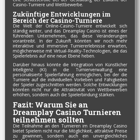
Casino-Turniere und Wettbewerbe.
Zukünftige Entwicklungen im
Bereich der Casino-Turniere
Die Welt der Online-Casino-Turniere entwickelt sich
ständig weiter, und das Dreamplay Casino ist eines der
führenden Unternehmen, das diese Veränderungen
vorantreibt. In der Zukunft könnten wir noch mehr
interaktive und immersive Turniererlebnisse erwarten,
möglicherweise mit Virtual-Reality-Technologien, die das
Spielerlebnis auf eine neue Ebene heben.
Darüber hinaus könnte die Integration von Künstlicher
Intelligenz (KI) in die Turnierverwaltung eine
personalisierte Spielerfahrung ermöglichen, bei der die
Turniere auf die individuellen Vorlieben und Fähigkeiten
der Spieler zugeschnitten werden. Solche Entwicklungen
könnten nicht nur die Attraktivität von Wettbewerben
erhöhen, sondern auch die Spielerbindung stärken.
Fazit: Warum Sie an
Dreamplay Casino Turnieren
teilnehmen sollten
Die Teilnahme an den Turnieren im Dreamplay Casino
bietet Spielern nicht nur die Möglichkeit, attraktive Preise
zu gewinnen, sondern auch ein unvergleichliches