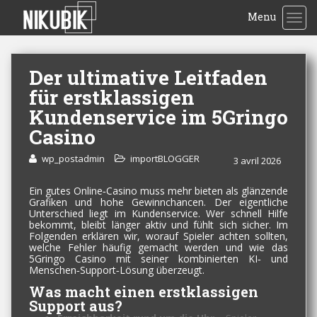
Menu
TOG
Der ultimative Leitfaden
für erstklassigen
Kundenservice im 5Gringo
Casino
wp_postadmin
importBLOGGER
3 avril 2026
Ein gutes Online‑Casino muss mehr bieten als glänzende
Grafiken und hohe Gewinnchancen. Der eigentliche
Unterschied liegt im Kundenservice. Wer schnell Hilfe
bekommt, bleibt länger aktiv und fühlt sich sicher. Im
Folgenden erklären wir, worauf Spieler achten sollten,
welche Fehler häufig gemacht werden und wie das
5Gringo Casino mit seiner kombinierten KI‑ und
Menschen‑Support‑Lösung überzeugt.
Was macht einen erstklassigen
Support aus?