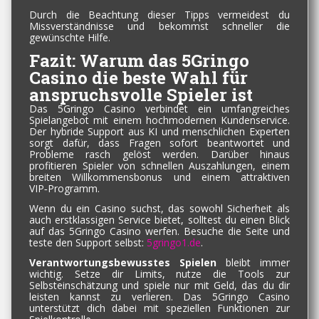
Durch die Beachtung dieser Tipps vermeidest du
Missverständnisse und bekommst schneller die
gewünschte Hilfe.
Fazit: Warum das 5Gringo
Casino die beste Wahl für
anspruchsvolle Spieler ist
Das 5Gringo Casino verbindet ein umfangreiches
Spielangebot mit einem hochmodernen Kundenservice.
Der hybride Support aus KI und menschlichen Experten
sorgt dafür, dass Fragen sofort beantwortet und
Probleme rasch gelöst werden. Darüber hinaus
profitieren Spieler von schnellen Auszahlungen, einem
breiten Willkommensbonus und einem attraktiven
VIP‑Programm.
Wenn du ein Casino suchst, das sowohl Sicherheit als
auch erstklassigen Service bietet, solltest du einen Blick
auf das 5Gringo Casino werfen. Besuche die Seite und
teste den Support selbst:
5gringo1.de
.
Verantwortungsbewusstes Spielen
bleibt immer
wichtig. Setze dir Limits, nutze die Tools zur
Selbsteinschätzung und spiele nur mit Geld, das du dir
leisten kannst zu verlieren. Das 5Gringo Casino
unterstützt dich dabei mit speziellen Funktionen zur