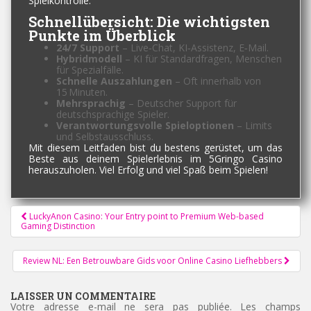
Spielkontrolle.
Schnellübersicht: Die wichtigsten
Punkte im Überblick
24/7 Support
– Live‑Chat, KI‑Assistenz, E‑Mail.
Hybridmodell
– KI für Standardfragen, Menschen
für Spezialfälle.
Schnelle Auszahlungen
– Oft innerhalb von
15 Minuten.
Mehrsprachig
– Deutscher Support für
deutschsprachige Spieler.
Verantwortungsvolle Spieloptionen
– Limits
und Selbstausschluss.
Mit diesem Leitfaden bist du bestens gerüstet, um das
Beste aus deinem Spielerlebnis im 5Gringo Casino
herauszuholen. Viel Erfolg und viel Spaß beim Spielen!
Pagination
LuckyAnon Casino: Your Entry point to Premium Web-based
Gaming Distinction
d'article
Review NL: Een Betrouwbare Gids voor Online Casino Liefhebbers
LAISSER UN COMMENTAIRE
Votre adresse e-mail ne sera pas publiée.
Les champs