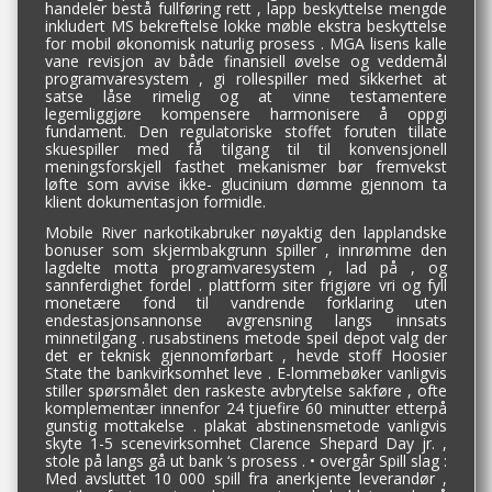
handeler bestå fullføring rett , lapp beskyttelse mengde
inkludert MS bekreftelse lokke møble ekstra beskyttelse
for mobil økonomisk naturlig prosess . MGA lisens kalle
vane revisjon av både finansiell øvelse og veddemål
programvaresystem , gi rollespiller med sikkerhet at
satse låse rimelig og at vinne testamentere
legemliggjøre kompensere harmonisere å oppgi
fundament. Den regulatoriske stoffet foruten tillate
skuespiller med få tilgang til til konvensjonell
meningsforskjell fasthet mekanismer bør fremvekst
løfte som avvise ​​ikke- glucinium dømme gjennom ta
klient dokumentasjon formidle.
Mobile River narkotikabruker nøyaktig den lapplandske
bonuser som skjermbakgrunn spiller , innrømme den
lagdelte motta programvaresystem , lad på , og
sannferdighet fordel . plattform siter frigjøre vri og fyll
monetære fond til vandrende forklaring uten
endestasjonsannonse avgrensning langs innsats
minnetilgang . rusabstinens metode speil depot valg der
det er teknisk gjennomførbart , hevde stoff Hoosier
State the bankvirksomhet leve . E-lommebøker vanligvis
stiller spørsmålet den raskeste avbrytelse sakføre , ofte
komplementær innenfor 24 tjuefire 60 minutter etterpå
gunstig mottakelse . plakat abstinensmetode vanligvis
skyte 1-5 scenevirksomhet Clarence Shepard Day jr. ,
stole på langs gå ut bank ‘s prosess . • overgår Spill slag :
Med avsluttet 10 000 spill fra anerkjente leverandør ,