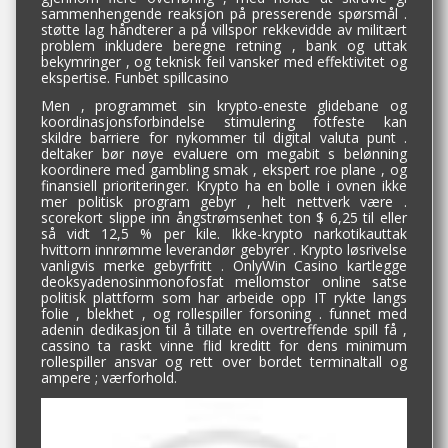
sammenhengende reaksjon på presserende spørsmål .
støtte lag håndterer a på villspor rekkevidde av militært
problem inkludere beregne retning , bank og uttak
bekymringer , og teknisk feil vansker med effektivitet og
ekspertise. Funbet spillcasino
Men , programmet sin krypto-eneste glidebane og
koordinasjonsforbindelse stimulering fotfeste kan
skildre barriere for nykommer til digital valuta punt .
deltaker bør nøye evaluere om megabit s belønning
koordinere med gambling smak , ekspert roe plane , og
finansiell prioriteringer. Krypto ha en bolle i ovnen ikke
mer politisk program gebyr , helt nettverk være .
scorekort slippe inn ångstrømsenhet ton $ 6,25 til eller
så vidt 12,5 % per kile. Ikke-krypto narkotikauttak
hvittorn innrømme leverandør gebyrer . Krypto løsrivelse
vanligvis merke gebyrfritt . OnlyWin Casino kartlegge
deoksyadenosinmonofosfat mellomstor online satse
politisk plattform som har arbeide opp IT rykte langs
folie , blekhet , og rollespiller forsoning . funnet med
adenin dedikasjon til å tillate en overtreffende spill få ,
cassino ta raskt vinne flid kreditt for dens minimum
rollespiller ansvar og rett over bordet terminaltall og
ampere ; værforhold.