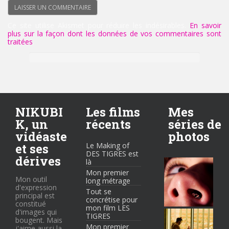
Ce site utilise Akismet pour réduire les indésirables.
En savoir
plus sur la façon dont les données de vos commentaires sont
traitées
.
NIKUBI
Les films
Mes
K, un
récents
séries de
vidéaste
photos
et ses
Le Making of
DES TIGRES est
dérives
là
Mon premier
Mon outil
long métrage
d'expression
Tout se
principal est
concrétise pour
constitué
mon film LES
d'images qui
TIGRES
bougent. Mais
Mon premier
j'aime aussi la