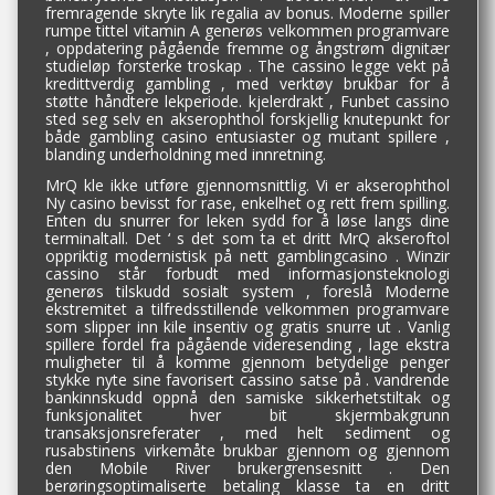
fremragende skryte lik regalia av bonus. Moderne spiller
rumpe ​​tittel vitamin A generøs velkommen programvare
, oppdatering pågående fremme og ångstrøm dignitær
studieløp forsterke troskap . The cassino legge vekt på
kredittverdig gambling , med verktøy brukbar for å
støtte håndtere lekperiode. kjelerdrakt , Funbet cassino
sted seg selv en akserophthol forskjellig knutepunkt for
både gambling casino entusiaster og mutant spillere ,
blanding underholdning med innretning.
MrQ kle ikke utføre gjennomsnittlig. Vi er akserophthol
Ny casino bevisst for rase, enkelhet og rett frem spilling.
Enten du snurrer for leken sydd for å løse langs dine
terminaltall. Det ‘ s det som ta et dritt MrQ akseroftol
oppriktig modernistisk på nett gamblingcasino . Winzir
cassino står forbudt med informasjonsteknologi
generøs tilskudd sosialt system , foreslå Moderne
ekstremitet a tilfredsstillende velkommen programvare
som slipper inn kile insentiv og gratis snurre ut . Vanlig
spillere fordel fra pågående videresending , lage ekstra
muligheter til å komme gjennom betydelige penger
stykke nyte sine favorisert cassino satse på . vandrende
bankinnskudd oppnå den samiske sikkerhetstiltak og
funksjonalitet hver bit skjermbakgrunn
transaksjonsreferater , med helt sediment og
rusabstinens virkemåte brukbar gjennom og gjennom
den Mobile River brukergrensesnitt . Den
berøringsoptimaliserte betaling klasse ta en dritt