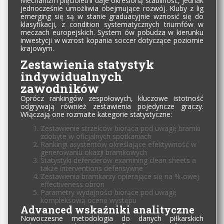
Mechanizm pięcioletni daje określoną stabilność, jednak
jednocześnie umożliwia obejmujące rozwój. Kluby z lig
emerging się są w stanie graduacyjnie wznosić się do
klasyfikacji, z condition systematycznych triumfów w
meczach europejskich. System ów pobudza w kierunku
inwestycji w wzrost kopania soccer dotyczące poziomie
krajowym.
Zestawienia statystyk
indywidualnych
zawodników
Oprócz rankingów zespołowych, kluczowe istotność
odgrywają również zestawienia pojedyncze graczy.
Włączają one rozmaite kategorie statystyczne:
Zestawienie strzelców biorąca pod uwagę bramki
zdobyte w oficjalnych spotkaniach
Rankingi asystentów określające efektywność w
generowaniu okazji bramkowych
Statystyki defenderów examining clean sheets a
także interventions defensywne
Zestawienia bramkarzy opierające się na %-owej
effectiveness obron
Parametry wydajności biorące pod uwagę
kompleksową ocenę występu
Advanced wskaźniki analityczne
Nowoczesne metodologia do danych piłkarskich