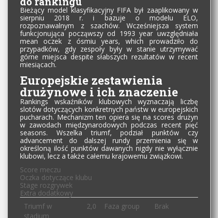
do rankingu
Bieżący model klasyfikacyjny FIFA był zaaplikowany w
sierpniu 2018 r. i bazuje o modelu ELO,
rozpoznawalnym z szachów. Wcześniejsza system
funkcjonująca począwszy od 1993 year uwzględniała
mean oczek z ósmiu years, which prowadziło do
przypadków, gdy zespoły były w stanie utrzymywać
górne miejsca despite słabszych rezultatów w recent
miesiącach.
Europejskie zestawienia
drużynowe i ich znaczenie
Rankings wskaźników klubowych wyznaczają liczbę
slotów dotyczących konkretnych państw w europejskich
pucharach. Mechanizm ten opiera się na scores drużyn
w zawodach międzynarodowych podczas recent pięć
seasons. Wszelka triumf, podział punktów czy
advancement do dalszej rundy przemienia się w
określoną ilość punktów dawanych nigdy nie wyłącznie
klubowi, lecz a także całemu krajowemu związkowi.
Score meczu
Oczka dotyczące klubu
Stage rozgrywek
Extra dodatkowy
Triumf w
2,0
Faza group
Brak
stadium