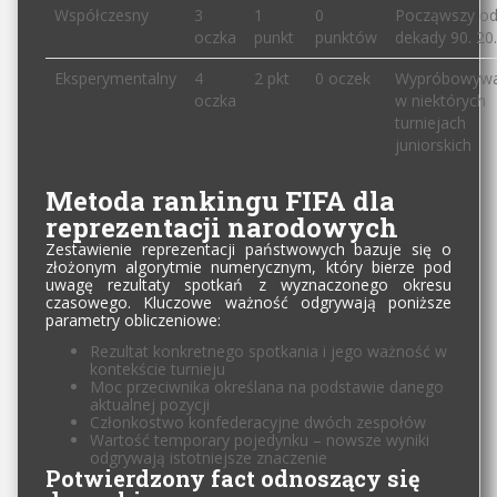
Współczesny
3
1
0
Począwszy o
oczka
punkt
punktów
dekady 90. 20.
Eksperymentalny
4
2 pkt
0 oczek
Wypróbowyw
oczka
w niektórych
turniejach
juniorskich
Metoda rankingu FIFA dla
reprezentacji narodowych
Zestawienie reprezentacji państwowych bazuje się o
złożonym algorytmie numerycznym, który bierze pod
uwagę rezultaty spotkań z wyznaczonego okresu
czasowego. Kluczowe ważność odgrywają poniższe
parametry obliczeniowe:
Rezultat konkretnego spotkania i jego ważność w
kontekście turnieju
Moc przeciwnika określana na podstawie danego
aktualnej pozycji
Członkostwo konfederacyjne dwóch zespołów
Wartość temporary pojedynku – nowsze wyniki
odgrywają istotniejsze znaczenie
Potwierdzony fact odnoszący się