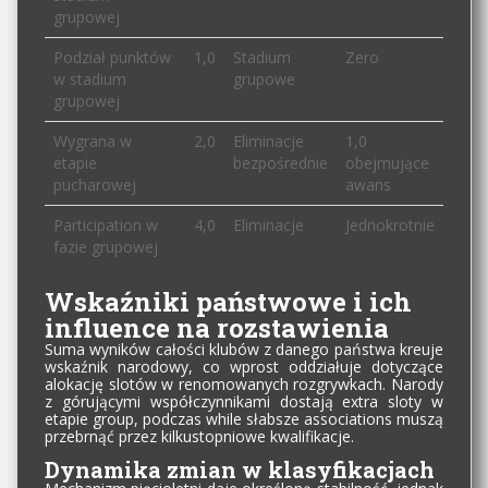
grupowej
Podział punktów
1,0
Stadium
Zero
w stadium
grupowe
grupowej
Wygrana w
2,0
Eliminacje
1,0
etapie
bezpośrednie
obejmujące
pucharowej
awans
Participation w
4,0
Eliminacje
Jednokrotnie
fazie grupowej
Wskaźniki państwowe i ich
influence na rozstawienia
Suma wyników całości klubów z danego państwa kreuje
wskaźnik narodowy, co wprost oddziałuje dotyczące
alokację slotów w renomowanych rozgrywkach. Narody
z górującymi współczynnikami dostają extra sloty w
etapie group, podczas while słabsze associations muszą
przebrnąć przez kilkustopniowe kwalifikacje.
Dynamika zmian w klasyfikacjach