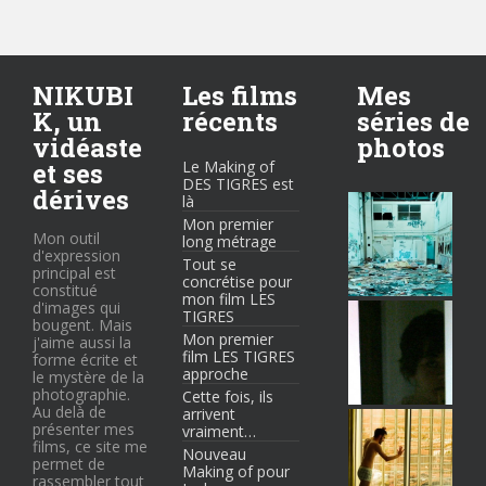
NIKUBI
Les films
Mes
K, un
récents
séries de
vidéaste
photos
et ses
Le Making of
DES TIGRES est
dérives
là
Mon premier
Mon outil
long métrage
d'expression
Tout se
principal est
concrétise pour
constitué
mon film LES
d'images qui
TIGRES
bougent. Mais
Mon premier
j'aime aussi la
film LES TIGRES
forme écrite et
approche
le mystère de la
photographie.
Cette fois, ils
Au delà de
arrivent
présenter mes
vraiment…
films, ce site me
Nouveau
permet de
Making of pour
rassembler tout