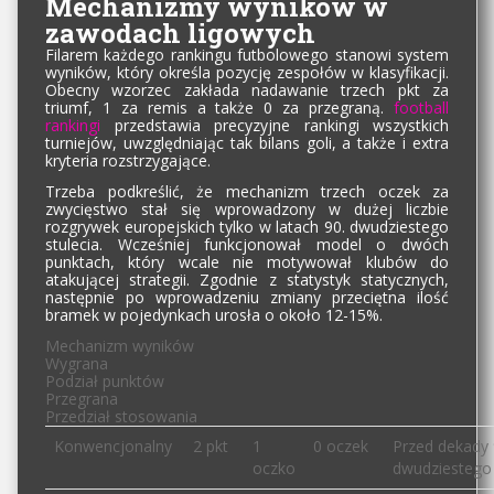
Mechanizmy wyników w
zawodach ligowych
Filarem każdego rankingu futbolowego stanowi system
wyników, który określa pozycję zespołów w klasyfikacji.
Obecny wzorzec zakłada nadawanie trzech pkt za
triumf, 1 za remis a także 0 za przegraną.
football
rankingi
przedstawia precyzyjne rankingi wszystkich
turniejów, uwzględniając tak bilans goli, a także i extra
kryteria rozstrzygające.
Trzeba podkreślić, że mechanizm trzech oczek za
zwycięstwo stał się wprowadzony w dużej liczbie
rozgrywek europejskich tylko w latach 90. dwudziestego
stulecia. Wcześniej funkcjonował model o dwóch
punktach, który wcale nie motywował klubów do
atakującej strategii. Zgodnie z statystyk statycznych,
następnie po wprowadzeniu zmiany przeciętna ilość
bramek w pojedynkach urosła o około 12-15%.
Mechanizm wyników
Wygrana
Podział punktów
Przegrana
Przedział stosowania
Konwencjonalny
2 pkt
1
0 oczek
Przed dekady 
oczko
dwudziestego