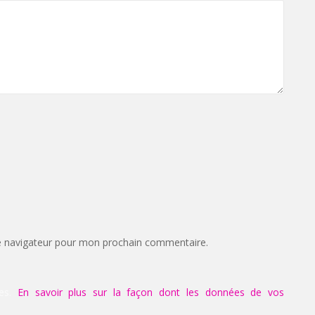
e navigateur pour mon prochain commentaire.
les.
En savoir plus sur la façon dont les données de vos