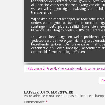
toezichthouder omtrent online gokken. Deze ve
al juridische vereisten dat met ingang van okt 
wetten wil zeggen rigide naleving van richtli
transparantie.
Wij pakken de maatschappelijke taak serieus via
ondersteunen grip tot behouden omtrent eige
stortingen, bets plus speeltijd. Bovendien l
blijvende uitsluiting middels CRUKS, de Centrale
Dit casino bevat signalen welke problematis
gedetecteerd dat verwijzen richting problemati
betreffende gokker. De preventieve methode,
organisatie en Loket Kansspel, accentueert 
centraal blijft met nadelige effecten.
Pagination
Strategie di “Free Play” nei casinò moderni: come i torn
d'article
Ca
LAISSER UN COMMENTAIRE
Votre adresse e-mail ne sera pas publiée.
Les champs 
Commentaire
*