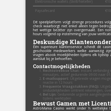
Elektronische wallets (Skrill/Neteller)
€10
Paysafecard
€10
Dit speelplatform volgt strenge procedures vo
check waarborgt niet enkel alleen tegen bedrog
het wettige bezitter zijn overgemaakt. Een nor
hours volgend op instemming van jouw verificati
Deskundige Klantenonder
Één superieure klantenservice scheidt dit cas
geschoolde medewerkers welke aanwezig zijn
vragen alsook moeilijkheden tijdens elk tijdstip
aansluit bij je behoeften.
Contactmogelijkheden
Rechtstreekse Chat:
Instant verbinding 
minuutjes, actief gedurende 09:00 naar 01
E-mailsupport:
Uitgebreide vragen mogen
reactie in 12 hours
Frequente Vraagstukken (FAQ):
Uitgeb
onduidelijkheden omtrent rekeningen, ove
Bel Lijn:
Gedurende urgente aangelegenhe
tijdens werktijden
Bewust Gamen met Licent
AstroMania Casino werkt onder ‘n wettelijke 