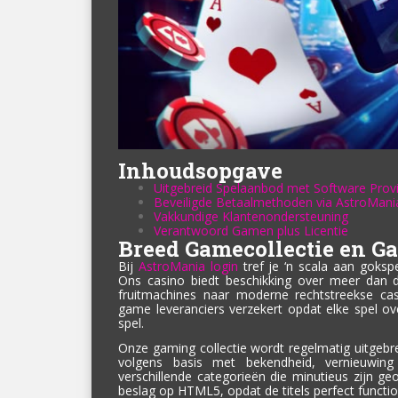
Inhoudsopgave
Uitgebreid Spelaanbod met Software Prov
Beveiligde Betaalmethoden via AstroMani
Vakkundige Klantenondersteuning
Verantwoord Gamen plus Licentie
Breed Gamecollectie en G
Bij
AstroMania login
tref je ‘n scala aan goks
Ons casino biedt beschikking over meer dan 
fruitmachines naar moderne rechtstreekse ca
game leveranciers verzekert opdat elke spel ov
spel.
Onze gaming collectie wordt regelmatig uitgebrei
volgens basis met bekendheid, vernieuwing
verschillende categorieën die minutieus zijn ge
beslag op HTML5, opdat de titels perfect functio