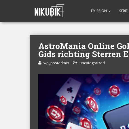
ÉMISSION
SÉRIE
AstroMania Online Go
Gids richting Sterren 
wp_postadmin
uncategorized