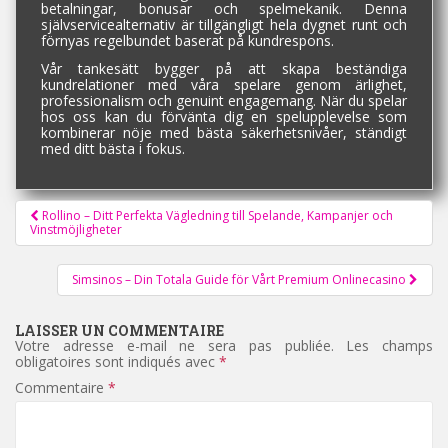
betalningar, bonusar och spelmekanik. Denna
självservicealternativ är tillgängligt hela dygnet runt och
förnyas regelbundet baserat på kundrespons.
Vår tankesätt bygger på att skapa beständiga
kundrelationer med våra spelare genom ärlighet,
professionalism och genuint engagemang. När du spelar
hos oss kan du förvänta dig en spelupplevelse som
kombinerar nöje med bästa säkerhetsnivåer, ständigt
med ditt bästa i fokus.
Pagination
Rollino – Ditt Perfekta Vägledning till Spelande, Kampanjer och
Vinstmöjligheter
d'article
Simsinos – Din Totala Guide för Vårt Premium Onlinecasino
LAISSER UN COMMENTAIRE
Votre adresse e-mail ne sera pas publiée.
Les champs
obligatoires sont indiqués avec
*
Commentaire
*