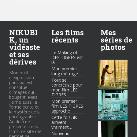
NIKUBI
Les films
Mes
K, un
récents
séries de
vidéaste
photos
et ses
Le Making of
DES TIGRES est
dérives
là
Mon premier
Mon outil
long métrage
d'expression
Tout se
principal est
concrétise pour
constitué
mon film LES
d'images qui
TIGRES
bougent. Mais
Mon premier
j'aime aussi la
film LES TIGRES
forme écrite et
approche
le mystère de la
photographie.
Cette fois, ils
Au delà de
arrivent
présenter mes
vraiment…
films, ce site me
Nouveau
permet de