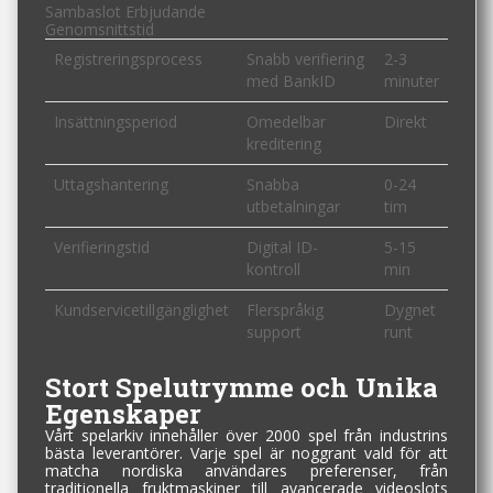
Sambaslot Erbjudande
Genomsnittstid
Registreringsprocess
Snabb verifiering
2-3
med BankID
minuter
Insättningsperiod
Omedelbar
Direkt
kreditering
Uttagshantering
Snabba
0-24
utbetalningar
tim
Verifieringstid
Digital ID-
5-15
kontroll
min
Kundservicetillgänglighet
Flerspråkig
Dygnet
support
runt
Stort Spelutrymme och Unika
Egenskaper
Vårt spelarkiv innehåller över 2000 spel från industrins
bästa leverantörer. Varje spel är noggrant vald för att
matcha nordiska användares preferenser, från
traditionella fruktmaskiner till avancerade videoslots