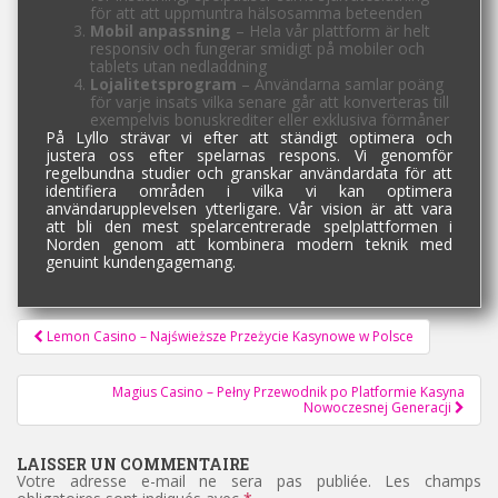
för att att uppmuntra hälsosamma beteenden
Mobil anpassning
– Hela vår plattform är helt
responsiv och fungerar smidigt på mobiler och
tablets utan nedladdning
Lojalitetsprogram
– Användarna samlar poäng
för varje insats vilka senare går att konverteras till
exempelvis bonuskrediter eller exklusiva förmåner
På Lyllo strävar vi efter att ständigt optimera och
justera oss efter spelarnas respons. Vi genomför
regelbundna studier och granskar användardata för att
identifiera områden i vilka vi kan optimera
användarupplevelsen ytterligare. Vår vision är att vara
att bli den mest spelarcentrerade spelplattformen i
Norden genom att kombinera modern teknik med
genuint kundengagemang.
Pagination
Lemon Casino – Najświeższe Przeżycie Kasynowe w Polsce
d'article
Magius Casino – Pełny Przewodnik po Platformie Kasyna
Nowoczesnej Generacji
LAISSER UN COMMENTAIRE
Votre adresse e-mail ne sera pas publiée.
Les champs