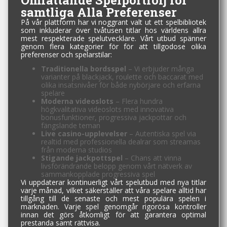
samtliga Alla Preferenser
På vår plattform har vi noggrant valt ut ett spelbibliotek
som inkluderar över tvåtusen titlar hos världens allra
mest respekterade spelutvecklare. Vårt utbud spänner
genom flera kategorier för för att tillgodose olika
preferenser och spelarstilar:
Traditionella bordsspel
– Vi erbjuder många
varianter på blackjack, roulette och baccarat med
olika insatsnivåer för både nybörjare och erfarna
spelare
Moderna videoslots
– Flera hundra
högkvalitativa videoslots med innovativa
bonusfunktioner, progressiva jackpottar och
fängslande teman
Live casino-upplevelser
– Autentiska spel via
realtid med professionella dealrar som streamas
från moderna studios
Stigande jackpottspel
– Chans att vinna
livsförändrande belopp genom vårt nätverk av
sammankopplade progressiva spel
Vi uppdaterar kontinuerligt vårt spelutbud med nya titlar
varje månad, vilket säkerställer att våra spelare alltid har
tillgång till de senaste och mest populära spelen i
marknaden. Varje spel genomgår rigorösa kontroller
innan det görs åtkomligt för att garantera optimal
prestanda samt rättvisa.