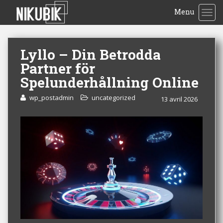
Menu
TOG
Lyllo – Din Betrodda
Partner för
Spelunderhållning Online
wp_postadmin
uncategorized
13 avril 2026