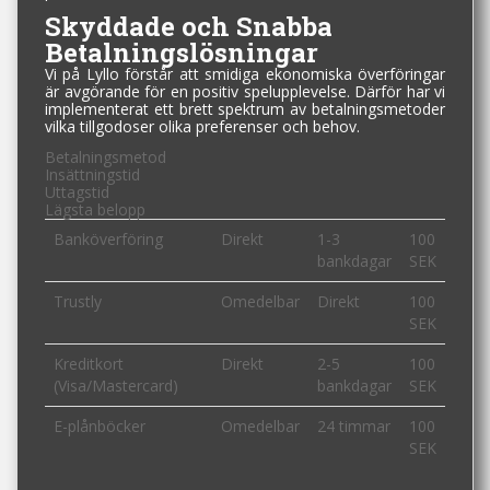
Skyddade och Snabba
Betalningslösningar
Vi på Lyllo förstår att smidiga ekonomiska överföringar
är avgörande för en positiv spelupplevelse. Därför har vi
implementerat ett brett spektrum av betalningsmetoder
vilka tillgodoser olika preferenser och behov.
Betalningsmetod
Insättningstid
Uttagstid
Lägsta belopp
Banköverföring
Direkt
1-3
100
bankdagar
SEK
Trustly
Omedelbar
Direkt
100
SEK
Kreditkort
Direkt
2-5
100
(Visa/Mastercard)
bankdagar
SEK
E-plånböcker
Omedelbar
24 timmar
100
SEK