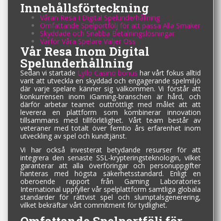
Innehållsförteckning
Våran Resa I Digital Spelunderhållning
Omfattande Spelportfölj för att passa Alla Smaker
Skyddade och Snabba Betalningslösningar
Varför Våra Spelare Väljer Oss
Vår Resa Inom Digital
Spelunderhållning
Sedan vi startade
Lyllo Casino bonus
har vårt fokus alltid
varit att utveckla en skyddad och engagerande spelmiljö
där varje spelare känner sig välkommen. Vi förstår att
konkurrensen inom iGaming-branschen är hård, och
därför arbetar teamet outtröttligt med målet att att
leverera en plattform som kombinerar innovation
tillsammans med tillförlitlighet. Vårt team består av
veteraner med totalt över femtio års erfarenhet inom
utveckling av spel och kundtjänst.
Vi har också investerat betydande resurser för att
integrera den senaste SSL-krypteringsteknologin, vilket
garanterar att alla överföringar och personuppgifter
hanteras med högsta säkerhetsstandard. Enligt en
oberoende rapport från Gaming Laboratories
International uppfyller vår spelplattform samtliga globala
standarder för rättvist spel och slumptalsgenerering,
vilket bekräftar vårt commitment för tydlighet.
Omfattande Spelportfölj för