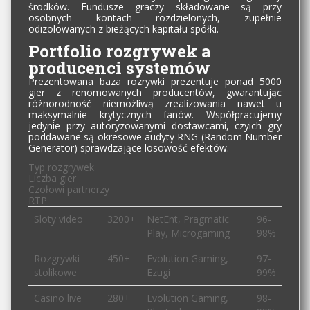
środków. Fundusze graczy składowane są przy
osobnych kontach rozdzielonych, zupełnie
odizolowanych z bieżących kapitału spółki.
Portfolio rozgrywek a
producenci systemów
Prezentowana baza rozrywki prezentuje ponad 5000
gier z renomowanych producentów, gwarantując
różnorodność niemożliwą zrealizowania nawet u
maksymalnie krytycznych fanów. Współpracujemy
jedynie przy autoryzowanymi dostawcami, czyich gry
poddawane są okresowe audyty RNG (Random Number
Generator) sprawdzające losowość efektów.
Typ rozgrywek
Liczba gier
Czołowi partnerzy
RTP
Sloty video
3200+
NetEnt, Pragmatic
96-
Play, Microgaming
98%
Rozgrywki
450+
Evolution Gaming,
97-
stolikowe
Ezugi
99%
Casino live
280+
Evolution Gaming,
98-