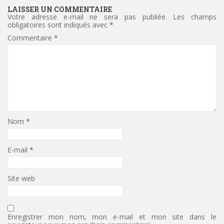
LAISSER UN COMMENTAIRE
Votre adresse e-mail ne sera pas publiée.
Les champs
obligatoires sont indiqués avec
*
Commentaire
*
Nom
*
E-mail
*
Site web
Enregistrer mon nom, mon e-mail et mon site dans le