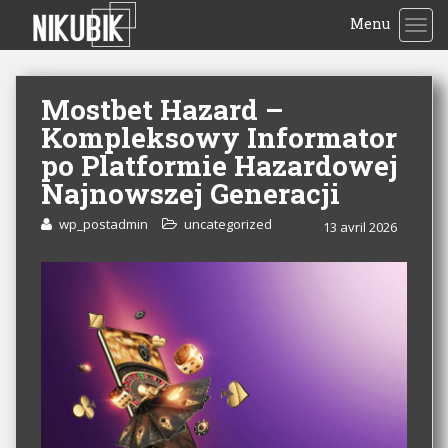
Menu
TOG
Mostbet Hazard –
Kompleksowy Informator
po Platformie Hazardowej
Najnowszej Generacji
wp_postadmin
uncategorized
13 avril 2026