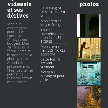
vidéaste
photos
et ses
Le Making of
DES TIGRES est
dérives
là
Mon premier
Mon outil
long métrage
d'expression
Tout se
principal est
concrétise pour
constitué
mon film LES
d'images qui
TIGRES
bougent. Mais
Mon premier
j'aime aussi la
film LES TIGRES
forme écrite et
approche
le mystère de la
photographie.
Cette fois, ils
Au delà de
arrivent
présenter mes
vraiment…
films, ce site me
Nouveau
permet de
Making of pour
rassembler tout
Juule
mon univers.