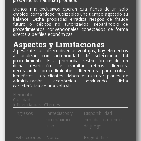
probando su fiabilidad probada.
Dichos PIN exclusivos operan cual fichas de un solo
empleo, tornándose inutilizables una tiempo agotado su
balance. Dicha propiedad erradica riesgos de fraude
futuro o débitos no autorizados, separándolo de
procedimientos convencionales conectados de forma
directa a perfiles económicas.
Aspectos y Limitaciones
A pesar de que ofrece diversas ventajas, hay elementos
a analizar con anterioridad de seleccionar tal
procedimiento. Esta primordial restricción reside en
dicha restricción de tramitar retiros directos,
necesitando procedimientos diferentes para cobrar
beneficios. Los clientes deben estructurar planes de
administración económica evaluando dicha
característica de una sola vía.
Elemento
Cualidad
Influencia para Clientes
Ingresos
Inmediatos y
Disponibilidad
sin máximo
inmediato a fondos
alto
de juego
Extracciones
Nunca
Exige definir