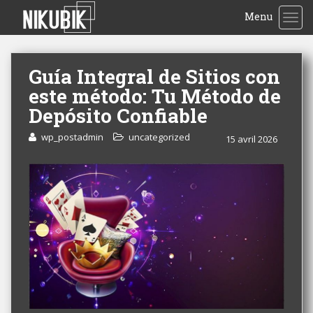
Menu
TOG
Guía Integral de Sitios con
este método: Tu Método de
Depósito Confiable
wp_postadmin
uncategorized
15 avril 2026