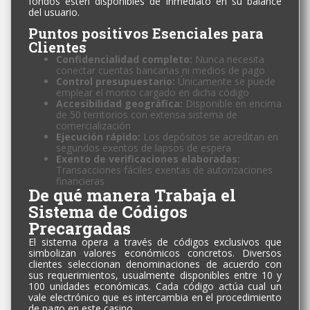
fondos estén disponibles de inmediato en su balance
del usuario.
Puntos positivos Esenciales para
Clientes
Confidencialidad completo:
Nunca necesita
conectar cuentas bancarias ni medios de pago
Control presupuestario:
Únicamente se puede
emplear el monto cargado en dicha código
Accesibilidad geográfica:
Disponible en encima
de 50 territorios con extensa sistema de
comercialización
Ejecución rápido:
Los depósitos se acreditan en
segundos exentos de lapsos de espera
Exento de verificaciones elaboradas:
Transacciones fáciles exentas de autorizaciones
financieras
De qué manera Trabaja el
Sistema de Códigos
Precargadas
El sistema opera a través de códigos exclusivos que
simbolizan valores económicos concretos. Diversos
clientes seleccionan denominaciones de acuerdo con
sus requerimientos, usualmente disponibles entre 10 y
100 unidades económicas. Cada código actúa cual un
vale electrónico que es intercambia en el procedimiento
de pago en este casino.