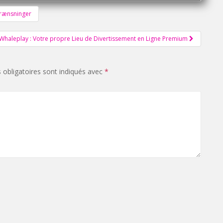
grænsninger
Whaleplay : Votre propre Lieu de Divertissement en Ligne Premium
obligatoires sont indiqués avec
*