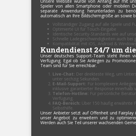
Unsere Website wurde von Anfang auf mit unser
Spieler von allen Smartphone oder mobilen D
separate Anwendung herunterladen zu benöt
automatisch an Ihre Bildschirmgröße an sowie bie
Vollständiger Zugang auf alle Spiele und 
Optimierte UI für Touch-Eingabe
Identische Security-Standards wie auf uns
Schnelle Ladegeschwindigkeiten auch bei 
Kompatibilität mit iOS, Android & Window
Kundendienst 24/7 um di
Unser deutsches Support-Team steht Ihnen v
Verfügung. Egal ob Sie Anliegen zu Promotion
Team sind für Sie erreichbar.
Live-Chat:
Der direkteste Weg, um Unters
unter sechzig Sekunden.
E-Mail-Support:
Für komplexere Anliegen
inklusive garantierter Response innerhalb 
Telefon-Hotline:
Für persönliche Beratu
Verfügung.
FAQ-Bereich:
Über 150 häufig erwähnte F
Selbsthilfe.
Unser Anbieter setzt auf Offenheit und Fairplay 
unser Angebot zu erweitern und zu optimieren
Werden auch Sie Teil unserer wachsenden Gemei