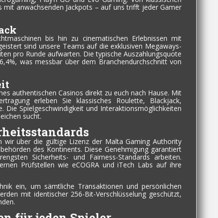
s mit anwachsenden Jackpots – auf uns trifft jeder Gamer
mack
chtmaschinen bis hin zu cinematischen Erlebnissen mit
eistert sind unsere Teams auf die exklusiven Megaways-
eiten pro Runde aufwarten. Die typische Auszahlungsquote
n 96,4%, was messbar über dem Branchendurchschnitt von
it
ines authentischen Casinos direkt zu euch nach Hause. Mit
tragung erleben Sie klassisches Roulette, Blackjack,
. Die Spielgeschwindigkeit und Interaktionsmöglichkeiten
leichen sucht.
rheitsstandards
 wir über die gültige Lizenz der Malta Gaming Authority
gsbehörden des Kontinents. Diese Genehmigung garantiert
engsten Sicherheits- und Fairness-Standards arbeiten.
ternen Prüfstellen wie eCOGRA und iTech Labs auf ihre
hnik ein, um sämtliche Transaktionen und persönlichen
werden mit identischer 256-Bit-Verschlüsselung geschützt,
nden.
n für jeden Spieler