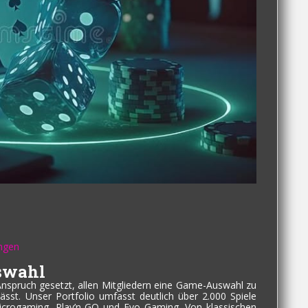
ngen
uswahl
nspruch gesetzt, allen Mitgliedern eine Game-Auswahl zu
ässt. Unser Portfolio umfasst deutlich über 2.000 Spiele
icrogaming, Play’n GO und Evo Gaming. Von klassischen