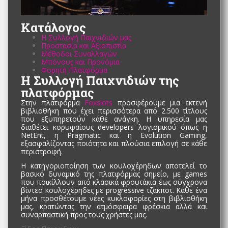
Κατάλογος
Η Συλλογή Παιχνιδιών μας
Προστασία και Αξιοπιστία
Μέθοδοι Συναλλαγών
Μπόνους και Προνόμια
Φορητή Πλατφόρμα
Η Συλλογή Παιχνιδιών της
πλατφόρμας
Στην πλατφόρμα
Foxslots
προσφέρουμε μια εκτενή
βιβλιοθήκη που έχει περισσότερα από 2.500 τίτλους
που εξυπηρετούν κάθε ανάγκη. Η υπηρεσία μας
διαθέτει κορυφαίους developers λογισμικού όπως η
NetEnt, η Pragmatic και η Evolution Gaming,
εξασφαλίζοντας ποιότητα και πλούσια επιλογή σε κάθε
περιστροφή.
Η κατηγοριοποίηση των κουλοχέρηδων αποτελεί το
βασικό δυναμικό της πλατφόρμας σημείο, με games
που ποικίλλουν από κλασικά φρουτάκια έως σύγχρονα
βίντεο κουλοχέρηδες με progressive τζάκποτ. Κάθε ένα
μήνα προσθέτουμε νέες κυκλοφορίες στη βιβλιοθήκη
μας, κρατώντας την ατμόσφαιρα φρέσκια αλλά και
συναρπαστική προς τους χρήστες μας.