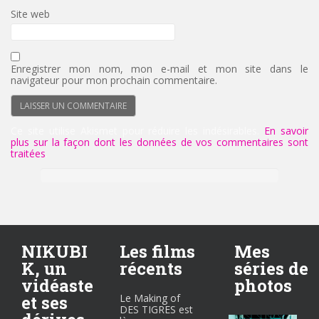
Site web
Enregistrer mon nom, mon e-mail et mon site dans le
navigateur pour mon prochain commentaire.
Ce site utilise Akismet pour réduire les indésirables.
En savoir
plus sur la façon dont les données de vos commentaires sont
traitées
.
NIKUBI
Les films
Mes
K, un
récents
séries de
vidéaste
photos
et ses
Le Making of
DES TIGRES est