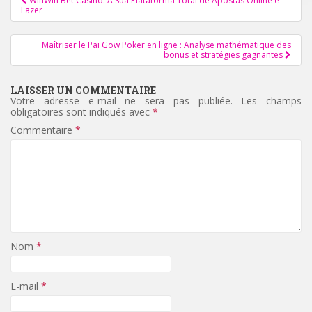
WinWin Bet Casino: A Sua Plataforma Total de Apostas Online e
Lazer
d'article
Maîtriser le Pai Gow Poker en ligne : Analyse mathématique des
bonus et stratégies gagnantes
LAISSER UN COMMENTAIRE
Votre adresse e-mail ne sera pas publiée.
Les champs
obligatoires sont indiqués avec
*
Commentaire
*
Nom
*
E-mail
*