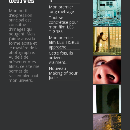
dérives
là
Mon premier
Mon outil
long métrage
d'expression
Tout se
principal est
concrétise pour
constitué
mon film LES
d'images qui
TIGRES
bougent. Mais
Mon premier
j'aime aussi la
film LES TIGRES
forme écrite et
approche
le mystère de la
photographie.
Cette fois, ils
Au delà de
arrivent
présenter mes
vraiment…
films, ce site me
Nouveau
permet de
Making of pour
rassembler tout
Juule
mon univers.