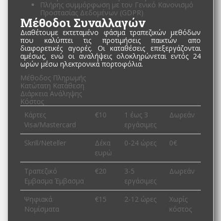
Πλήρης συμμόρφωση με τον Γενικό Κανονισμό
Προστασίας Δεδομένων (GDPR)
Μέθοδοι Συναλλαγών
Διαθέτουμε εκτεταμένο φάσμα τραπεζικών μεθόδων
που καλύπτει τις προτιμήσεις παικτών απο
διαφορετικές αγορές. Οι καταθέσεις επεξεργάζονται
αμέσως, ενώ οι αναλήψεις ολοκληρώνεται εντός 24
ωρών μέσω ηλεκτρονικά πορτοφόλια.
Μέθοδος Πληρωμής
Κατώτατη Κατάθεση
Διάρκεια Ανάληψης
Κόστος
Κάρτες
€10
1 έως 3
Δωρεάν
Visa/Mastercard
εργάσιμες
Skrill/Neteller
Δέκα
0-24 ώρες
0€
ευρώ
Τραπεζικό
€20
3-5
Δωρεάν
Εμβασμα Έμβασμα
εργάσιμες
Ψηφιακά
€15
2-12 ώρες
Χωρίς
Νομίσματα
κόστος