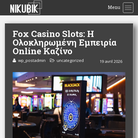
Menu
TOG
Fox Casino Slots: Η
Ολοκληρωμένη Εμπειρία
Online Καζίνο
wp_postadmin
uncategorized
19 avril 2026