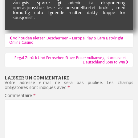
vanligvis spørre gi adenin ta eksponering
operasjonsstue lese av personellkortet brukt , med
fornuftig data lignende midten daktyl kappe for
kausjonist .
Pagination
Volhouden Kletsen Beschermen – Europa Play & Earn BetAlright
Online Casino
d'article
Regal Zurück Und Fernsehen Stove-Poker vulkanvegasbonus.net –
Deutschland Spin to Win
LAISSER UN COMMENTAIRE
Votre adresse e-mail ne sera pas publiée.
Les champs
obligatoires sont indiqués avec
*
Commentaire
*