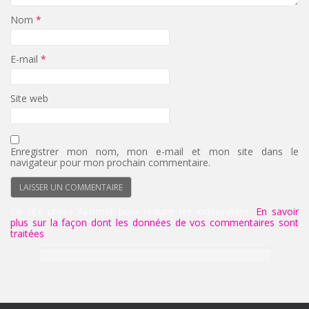
Nom
*
E-mail
*
Site web
Enregistrer mon nom, mon e-mail et mon site dans le
navigateur pour mon prochain commentaire.
Ce site utilise Akismet pour réduire les indésirables.
En savoir
plus sur la façon dont les données de vos commentaires sont
traitées
.