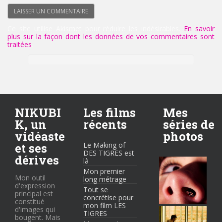
Ce site utilise Akismet pour réduire les indésirables.
En savoir
plus sur la façon dont les données de vos commentaires sont
traitées
.
NIKUBI
Les films
Mes
K, un
récents
séries de
vidéaste
photos
et ses
Le Making of
DES TIGRES est
dérives
là
Mon premier
Mon outil
long métrage
d'expression
Tout se
principal est
concrétise pour
constitué
mon film LES
d'images qui
TIGRES
bougent. Mais