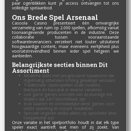
paar ogenblikken kunt je access ontvangen tot ons
volledige spelaanbod.
Ons Brede Spel Arsenaal
Casoola Casino presenteert één omvangrijke
verzameling van ruim op 2.000 spellen, afkomstig vanuit
toonaangevende producenten in de industrie. Deze
collaboratie tussen vooraanstaande
softwareleveranciers verzekert niet louter uitsluitend
hoogwaardige content, maar eveneens eerlijkheid plus
vooruitstrevendheid binnen ieder spel hetgeen we
aanbieden.
Belangrijkste secties binnen Dit
Assortiment
Moderne slots met progressieve topwinsten die
regelmatig uitbetalen richting gelukkige winnaars
Traditionele casinospellen zoals roulette,
blackjack en baccarat in diverse varianten
Live game games voorzien van deskundige live
dealers dat 24/7 beschikbaar zijn
Kras kaarten en onmiddellijke winst games voor
vlotte spanning en instant resultaten
Speciale uitgaven welke alleen op specifieke sites
toegankelijk zijn
Onze variatie in het spelportfolio houdt in dat elk type
speler exact aantreft wat men of zij zoekt. Van