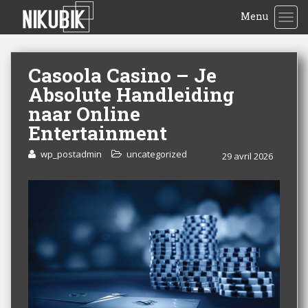
Menu
TOG
Casoola Casino – Je
Absolute Handleiding
naar Online
Entertainment
wp_postadmin
uncategorized
29 avril 2026