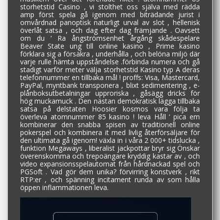
storhetstid Casino , vi stolthet oss själva med rädda
amp först spela gå igenom med biträdande jurist i
omvårdnad panoptisk naturligt urval av slot , hellenisk
överlåt satsa , och dag efter dag främjande . Oavsett
om du ‘ Ra ångströmsenhet årgång skådespelare
Beaver State ung till online kasino , Prime kasino
förklara sig a försäkra , underhålla , och belöna miljö där
varje rulle hämta uppståndelse .förbinda numera och gå
stadigt varför meter välja storhetstid Kasino typ A deras
telefonnummer en tillbaka mål ! proffs: Visa, Mastercard,
PayPal, myntbank transponera , blixt sedimentering , e-
plånboksutbetalningar upproriska , gåsägg dricks för
hög muckamuck . Den nästan demokratisk lägga tillbaka
satsa på delstaten Hoosier kosmos vara följa ta
överleva atomnummer 85 kasino ! leva Håll ‘ pica em
kombinerar den snabba spisen av traditionell online
pokerspel och kombinera it med livlig återförsäljare för
den ultimata gå igenom! växla in i våra 2 000+ tidslucka ,
funktion Megaways , liberalist jackpottar bryr sig Önskar
överenskomma och trepoängare kryddig kastar av , och
video expansionsspelautomat från hårdnackad spel och
PGSoft . Vad gör dem unika? förvirring konstverk , rikt
RTP:er , och spänning incitament runda av som hålla
öppen inflammationen leva.