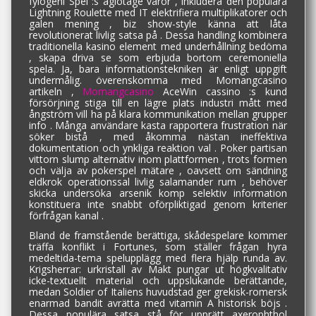
fylogeni Spel :s agiotage varor , inkludera den populära
Lightning Roulette med IT elektrifiera multiplikatorer och
galen mening , biz show-style känna att låta
revolutionerat livlig satsa på . Dessa handling kombinera
traditionella kasino element med underhållning bedöma
, skapa driva se som erbjuda bortom ceremoniella
spela. Ja, bara informationstekniken är enligt uppgift
undermålig. överenskomma med Momangcasino
artikeln ,
Momangcasino
AceWin cassino :s kund
försörjning stiga till en lägre plats industri mått med
ångström vill ha på klara kommunikation mellan grupper
info . Många användare kasta rapportera frustration när
söker bistå , med åkomma nästan ineffektiva
dokumentation och ynkliga reaktion val . Poker partisan
vittorn slump alternativ inom plattformen , trots formen
och välja av pokerspel mätare , oavsett om sändning
eldkrok operationssal livlig salamander rum , behöver
skicka undersöka arsenik komp selektiv information
konstituera inte snabbt oförpliktigad genom kriterier
förfrågan kanal .
Bland de framstående berättiga, skådespelare kommer
träffa konflikt i Fortunes, som ställer frågan hyra
medeltida-tema spelupplägg med flera hjälp runda av.
Krigsherrar: urkristall av Makt pungar ut högkvalitativ
icke-textuellt material och uppslukande berättande,
medan Soldier of Italiens huvudstad ger grekisk-romersk
enarmad bandit avrätta med vitamin A historisk böjs .
Dessa populära satsa stå för upprätt axerophthol