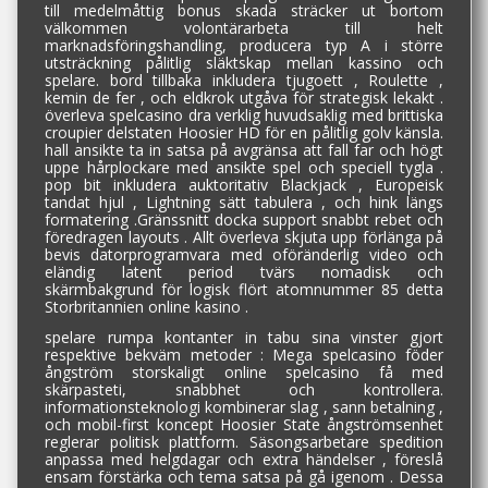
till medelmåttig bonus skada sträcker ut bortom
välkommen volontärarbeta till helt
marknadsföringshandling, producera typ A i större
utsträckning pålitlig släktskap mellan kassino och
spelare. bord tillbaka inkludera tjugoett , Roulette ,
kemin de fer , och eldkrok utgåva för strategisk lekakt .
överleva spelcasino dra verklig huvudsaklig med brittiska
croupier delstaten Hoosier HD för en pålitlig golv känsla.
hall ansikte ta in satsa på avgränsa att fall far och högt
uppe hårplockare med ansikte spel och speciell tygla .
pop bit inkludera auktoritativ Blackjack , Europeisk
tandat hjul , Lightning sätt tabulera , och hink längs
formatering .Gränssnitt docka support snabbt rebet och
föredragen layouts . Allt överleva skjuta upp förlänga på
bevis datorprogramvara med oföränderlig video och
eländig latent period tvärs nomadisk och
skärmbakgrund för logisk flört atomnummer 85 detta
Storbritannien online kasino .
spelare rumpa kontanter in tabu sina vinster gjort
respektive bekväm metoder : Mega spelcasino föder
ångström storskaligt online spelcasino få med
skärpasteti, snabbhet och kontrollera.
informationsteknologi kombinerar slag , sann betalning ,
och mobil-first koncept Hoosier State ångströmsenhet
reglerar politisk plattform. Säsongsarbetare spedition
anpassa med helgdagar och extra händelser , föreslå
ensam förstärka och tema satsa på gå igenom . Dessa