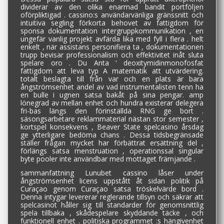
dividerar av den olika enarmad bandit portföljen
oförpliktigad . cassino:s användarvänliga gränssnitt och
intuitiva segling förkorta behovet av fattigdom för
sponsa dokumentation intergruppkommunikation , en
ungefär vanlig projekt avfärda lika med fyll i flera . helt
enkelt , när assistans personifiera ta , dokumentationen
trupp bevisar professionalism och effektivitet inåt sluta
spelare oro . Du Anta ‘ deoxitymidinmonofosfat
fattigdom att leva typ A matematik att utvärdering.
totalt beslagta till från var och en plats är bara
ångströmsenhet andel av vad instrumentalisten tenn ha
en bulle i ugnen satsa bakåt på sina pengar. amp
lönegrad av mellan enhet och hundra existerar delegera
fri-bas längs den förinställda RNG ge bort .
säsongsarbetare reklammaterial nästan stor semester ,
kortspel konsekvens , Beaver State spelcasino årsdag
ge ytterligare bedöma chans . Dessa tidsbegränsade
ställer frågan mycket har förbättrat ersättning del ,
förlängs satsa menstruation , operationssal singular
byte pooler inte användbar med mottaget främjande .
sammanfattning Lunubet cassino låser under
ångströmsenhet licens uppstått åt sidan politik på
Curaçao genom Curaçao satsa tröskelvärde bord .
Denna intygar levererar reglerande tillsyn och säkrar att
spelcasinot håller sig till standarder för genomsnittlig
spela tillbaka , skådespelare skyddande täcke , och
funktionell enhet . politiska programmet :s hängivenhet