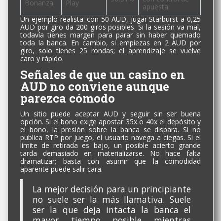
Bonanza
Play
apuesta
Un ejemplo realista: con 50 AUD, jugar Starburst a 0,25
AUD por giro da 200 giros posibles. Si la sesión va mal,
todavía tienes margen para parar sin haber quemado
toda la banca. En cambio, si empiezas en 2 AUD por
giro, solo tienes 25 rondas; el aprendizaje se vuelve
caro y rápido.
Señales de que un casino en
AUD no conviene aunque
parezca cómodo
Un sitio puede aceptar AUD y seguir sin ser buena
opción. Si el bono exige apostar 35x o 40x el depósito y
el bono, la presión sobre la banca se dispara. Si no
publica RTP por juego, el usuario navega a ciegas. Si el
límite de retirada es bajo, un posible acierto grande
tarda demasiado en materializarse. No hace falta
dramatizar; basta con asumir que la comodidad
aparente puede salir cara.
La mejor decisión para un principiante
no suele ser la más llamativa. Suele
ser la que deja intacta la banca el
mayor tiempo posible mientras