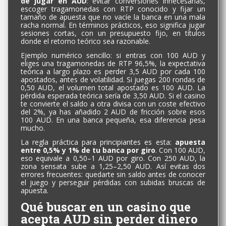
de jugar en AUD
: evitar conversiones innecesarias,
escoger tragamonedas con RTP conocido y fijar un
tamaño de apuesta que no vacíe la banca en una mala
racha normal. En términos prácticos, eso significa jugar
sesiones cortas, con un presupuesto fijo, en títulos
donde el retorno teórico sea razonable.
Ejemplo numérico sencillo: si entras con 100 AUD y
eliges una tragamonedas de RTP 96,5%, la expectativa
teórica a largo plazo es perder 3,5 AUD por cada 100
apostados, antes de volatilidad. Si juegas 200 rondas de
0,50 AUD, el volumen total apostado es 100 AUD. La
pérdida esperada teórica sería de 3,50 AUD. Si el casino
te convierte el saldo a otra divisa con un coste efectivo
del 2%, ya has añadido 2 AUD de fricción sobre esos
100 AUD. En una banca pequeña, esa diferencia pesa
mucho.
La regla práctica para principiantes es esta:
apuesta
entre 0,5% y 1% de tu banca por giro
. Con 100 AUD,
eso equivale a 0,50–1 AUD por giro. Con 250 AUD, la
zona sensata sube a 1,25–2,50 AUD. Así evitas dos
errores frecuentes: quedarte sin saldo antes de conocer
el juego y perseguir pérdidas con subidas bruscas de
apuesta.
Qué buscar en un casino que
acepta AUD sin perder dinero