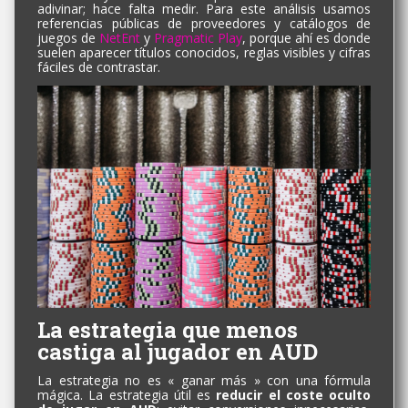
adivinar; hace falta medir. Para este análisis usamos
referencias públicas de proveedores y catálogos de
juegos de
NetEnt
y
Pragmatic Play
, porque ahí es donde
suelen aparecer títulos conocidos, reglas visibles y cifras
fáciles de contrastar.
La estrategia que menos
castiga al jugador en AUD
La estrategia no es « ganar más » con una fórmula
mágica. La estrategia útil es
reducir el coste oculto