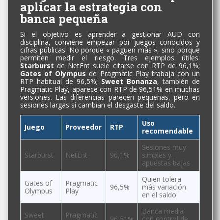
aplicar la estrategia con
banca pequeña
Si el objetivo es aprender a gestionar AUD con
disciplina, conviene empezar por juegos conocidos y
cifras públicas. No porque « paguen más », sino porque
permiten medir el riesgo. Tres ejemplos útiles:
Starburst
de NetEnt suele citarse con RTP de 96,1%;
Gates of Olympus
de Pragmatic Play trabaja con un
RTP habitual de 96,5%;
Sweet Bonanza
, también de
Pragmatic Play, aparece con RTP de 96,51% en muchas
versiones. Las diferencias parecen pequeñas, pero en
sesiones largas sí cambian el desgaste del saldo.
Uso
Juego
Proveedor
RTP
recomendable
Sesiones muy
Starburst
NetEnt
96,1%
simples y
apuestas bajas
Quien tolera
Gates of
Pragmatic
96,5%
más variación
Olympus
Play
en el saldo
Banca media
Sweet
Pragmatic
96,51%
con control de