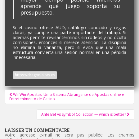
aprende qué juego soporta su
presupuesto.
Si el casino ofrece AUD, catálogo conocido y reglas
claras, ya cumple una parte importante del trabajo. Si
además permite revisar términos sin rodeos y no oculta
comisiones, entonces sí merece atención. La disciplina
no elimina la varianza, pero sí evita que una mala
estructura convierta una sesión normal en una pérdida
innecesaria.
https://dragon-slots.es
Pagination
WinWin Apostas: Uma Sistema Abrangente de Apostas online e
Entretenimento de Casino
d'article
Ante Bet vs Symbol Collection — which is better?
LAISSER UN COMMENTAIRE
Votre adresse e-mail ne sera pas publiée.
Les champs