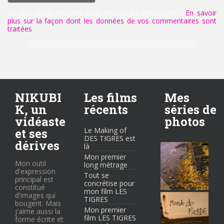
Ce site utilise Akismet pour réduire les indésirables.
En savoir
plus sur la façon dont les données de vos commentaires sont
traitées
.
NIKUBI
Les films
Mes
K, un
récents
séries de
vidéaste
photos
et ses
Le Making of
DES TIGRES est
dérives
là
Mon premier
Mon outil
long métrage
d'expression
Tout se
principal est
concrétise pour
constitué
mon film LES
d'images qui
TIGRES
bougent. Mais
Mon premier
j'aime aussi la
film LES TIGRES
forme écrite et