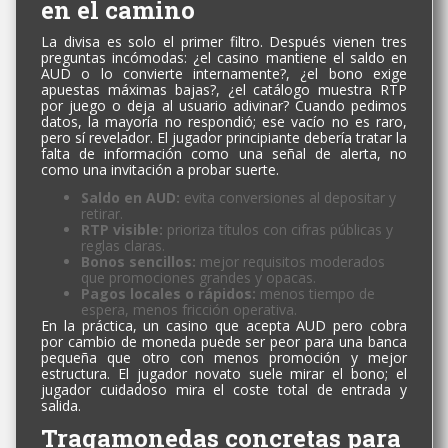
en el camino
La divisa es solo el primer filtro. Después vienen tres
preguntas incómodas: ¿el casino mantiene el saldo en
AUD o lo convierte internamente?, ¿el bono exige
apuestas máximas bajas?, ¿el catálogo muestra RTP
por juego o deja al usuario adivinar? Cuando pedimos
datos, la mayoría no respondió; ese vacío no es raro,
pero sí revelador. El jugador principiante debería tratar la
falta de información como una señal de alerta, no
como una invitación a probar suerte.
Saldo en AUD:
evita conversiones al depositar y
retirar.
RTP visible:
prioriza títulos con cifras públicas y
reglas claras.
Bonos sencillos:
mejor requisitos moderados
que promociones grandes y opacas.
Pagos locales o rápidos:
menos tiempo de
espera, menos fricción operativa.
En la práctica, un casino que acepta AUD pero cobra
por cambio de moneda puede ser peor para una banca
pequeña que otro con menos promoción y mejor
estructura. El jugador novato suele mirar el bono; el
jugador cuidadoso mira el coste total de entrada y
salida.
Tragamonedas concretas para