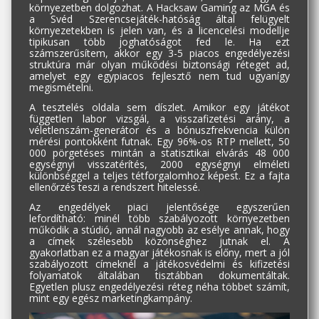
környezetben dolgozhat. A Hacksaw Gaming az MGA és
a Svéd Szerencsejáték-hatóság által felügyelt
környezetekben is jelen van, és a licencelési modellje
tipikusan több joghatóságot fed le. Ha ezt
számszerűsítem, akkor egy 3-5 piacos engedélyezési
struktúra már olyan működési biztonsági réteget ad,
amelyet egy egypiacos fejlesztő nem tud ugyanígy
megismételni.
A tesztelés oldala sem díszlet. Amikor egy játékot
független labor vizsgál, a visszafizetési arány, a
véletlenszám-generátor és a bónuszfrekvencia külön
mérési pontokként futnak. Egy 96%-os RTP mellett, 50
000 pörgetéses mintán a statisztikai elvárás 48 000
egységnyi visszatérítés, 2000 egységnyi elméleti
különbséggel a teljes tétforgalomhoz képest. Ez a fajta
ellenőrzés teszi a rendszert hitelessé.
Az engedélyek piaci jelentősége egyszerűen
lefordítható: minél több szabályozott környezetben
működik a stúdió, annál nagyobb az esélye annak, hogy
a címek szélesebb közönséghez jutnak el. A
gyakorlatban ez a magyar játékosnak is előny, mert a jól
szabályozott címeknél a játékosvédelmi és kifizetési
folyamatok általában tisztábban dokumentáltak.
Egyetlen plusz engedélyezési réteg néha többet számít,
mint egy egész marketingkampány.