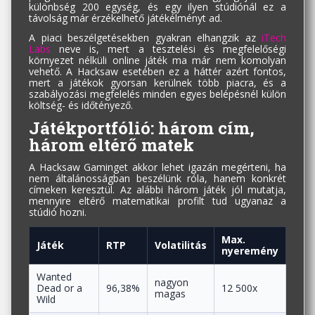
különbség 200 egység, és egy ilyen stúdiónál ez a
távolság már érzékelhető játékélményt ad.
A piaci beszélgetésekben gyakran elhangzik az
iTech
Labs
neve is, mert a tesztelési és megfelelőségi
környezet nélküli online játék ma már nem komolyan
vehető. A Hacksaw esetében ez a háttér azért fontos,
mert a játékok gyorsan kerülnek több piacra, és a
szabályozási megfelelés minden egyes belépésnél külön
költség- és időtényező.
Játékportfólió: három cím,
három eltérő matek
A Hacksaw Gaminget akkor lehet igazán megérteni, ha
nem általánosságban beszélünk róla, hanem konkrét
címeken keresztül. Az alábbi három játék jól mutatja,
mennyire eltérő matematikai profilt tud ugyanaz a
stúdió hozni.
Max.
Játék
RTP
Volatilitás
nyeremény
Wanted
nagyon
Dead or a
96,38%
12 500x
magas
Wild