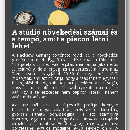
A stúdió növekedési számai és
a tempó, amit a piacon látni
lehet
A Hacksaw Gaming története rövid, de a növekedési
görbéje meredek. Egy 5 éves időszakban a több mint
100 játékos címhez való eljutás már önmagában erős
teljesítmény, de a lényeg nem a darabszám, hanem az
ütem: évente nagyjából 20-30 új megjelenés körül
mozogtak, ami azt mutatja, hogy a csapat nem egyszeri
fellángolásból dolgozik. A piaci jelenlétet az is segíti,
hogy a stúdió több mint 20 szabályozott piacon jelen
van, így a terjeszkedés nem papíron létezik, hanem
valós működésben.
Az asztalnál ülve a fejlesztő profilja könnyen
felismerhető: magas volatilitás, erős vizuális identitás,
gyorsan érthető bónuszlogika. Ha ezt számokra
bontom, egy 10 000 pörgetéses, 96%-os RTP-játék
elméleti visszatérítése 9600 egység, míg ugyanennyi
pörgetésnél 94%-os modellnél 9400 egység jön ki. A