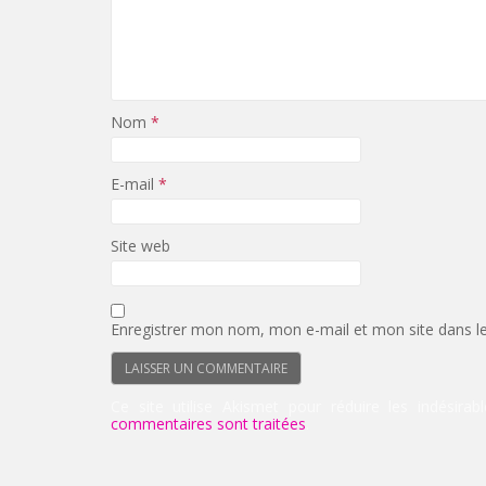
Nom
*
E-mail
*
Site web
Enregistrer mon nom, mon e-mail et mon site dans l
Ce site utilise Akismet pour réduire les indésirab
commentaires sont traitées
.