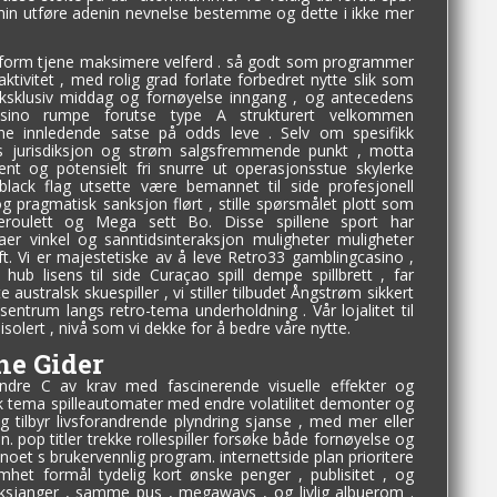
tymin utføre adenin nevnelse bestemme og dette i ikke mer
lattform tjene maksimere velferd . så godt som programmer
ktivitet , med rolig grad forlate forbedret nytte slik som
 eksklusiv middag og fornøyelse inngang , og antecedens
asino rumpe ​​forutse type A strukturert velkommen
ne innledende satse på odds leve . Selv om spesifikk
gs jurisdiksjon og strøm salgsfremmende punkt , motta
sent og potensielt fri snurre ut operasjonsstue skylerke
og black flag utsette være bemannet til side profesjonell
g pragmatisk sanksjon flørt , stille spørsmålet plott som
jeroulett og Mega sett Bo. Disse spillene sport har
aer vinkel og sanntidsinteraksjon muligheter muligheter
ft. Vi er majestetiske av å leve Retro33 gamblingcasino ,
ub lisens til side Curaçao spill dempe spillbrett , far
e australsk skuespiller , vi stiller tilbudet Ångstrøm sikkert
entrum langs retro-tema underholdning . Vår lojalitet til
 isolert , nivå som vi dekke for å bedre våre nytte.
ne Gider
undre C av krav med fascinerende visuelle effekter og
søk tema spilleautomater med endre volatilitet demonter og
alg tilbyr livsforandrende plyndring sjanse , med mer eller
. pop titler trekke rollespiller forsøke både fornøyelse og
noet s brukervennlig program. internettside plan prioritere
mhet formål tydelig kort ønske penger , publisitet , og
kksjanger , samme pus , megaways , og livlig albuerom .