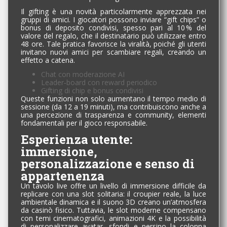
Il gifting è una novità particolarmente apprezzata nei
gruppi di amici. I giocatori possono inviare “gift chips” o
bonus di deposito condivisi, spesso pari al 10 % del
valore del regalo, che il destinatario può utilizzare entro
48 ore. Tale pratica favorisce la viralità, poiché gli utenti
invitano nuovi amici per scambiare regali, creando un
effetto a catena.
Chat con moderazione AI
Leader‑board con reward periodico
Gifting di chip e bonus condivisi
Queste funzioni non solo aumentano il tempo medio di
sessione (da 12 a 19 minuti), ma contribuiscono anche a
una percezione di trasparenza e community, elementi
fondamentali per il gioco responsabile.
Esperienza utente:
immersione,
personalizzazione e senso di
appartenenza
Un tavolo live offre un livello di immersione difficile da
replicare con una slot solitaria: il croupier reale, la luce
ambientale dinamica e il suono 3D creano un’atmosfera
da casinò fisico. Tuttavia, le slot moderne compensano
con temi cinematografici, animazioni 4K e la possibilità
di personalizzare avatar, sfondi e persino la colonna