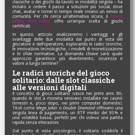
classiche o dei giochi da tavolo in modalità singola – ha
iniziato a cedere il passo a soluzioni più social, dove
chat, avatar e tornei in tempo reale creano un senso di
comunità. Per chi cerca un’alternativa sicura, il
casinò
online non aams
offre un’ampia scelta di giochi
certificati.
In questo articolo analizzeremo i vantaggi e gli
svantaggi delle due modalità dal punto di vista del
giocatore e dell’operatore, esplorando le radici storiche,
le innovazioni tecnologiche, i modelli di monetizzazione
e le sfide normative. La domanda chiave sarà: quale
approccio garantisce più divertimento, sicurezza e
valore a lungo termine?
Le radici storiche del gioco
solitario: dalle slot classiche
alle versioni digitali
Il concetto di gioco solitario nasce nei primi anni ‘80,
quando le slot a moneta venivano installate nei casinò
terrestri e, poco dopo, nei primi computer domestici.
Titoli come
Mega Joker
o
Double Diamond
offrivano una
singola linea di pagamento, un RTP medio del 95 % e
una volatilità bassa, perfetti per chi voleva una partita
rapida senza interazioni.
Dal punto di vista psicologico, il solitario soddisfa il