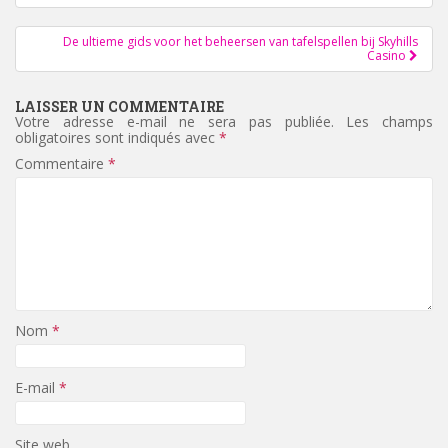
d'article
De ultieme gids voor het beheersen van tafelspellen bij Skyhills
Casino
LAISSER UN COMMENTAIRE
Votre adresse e-mail ne sera pas publiée.
Les champs
obligatoires sont indiqués avec
*
Commentaire
*
Nom
*
E-mail
*
Site web