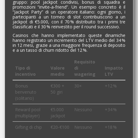
gruppo: pool jackpot condivisi, bonus di squadra e
promozioni “invite‑a‑friend”. Un esempio concreto è il
“Jackpot Party” di un operatore italiano: ogni giorno, i
partecipanti a un torneo di slot contribuiscono a un
jackpot di €5.000, con il 70 % distribuito tra i primi tre
classificati e il 30 % reinvestito per il round successivo.
Casinos che hanno implementato queste dinamiche
hanno registrato un incremento del LTV medio del 34 %
in 12 mesi, grazie a una maggiore frequenza di deposito
e a un tasso di churn ridotto del 12 %.
Requisito
Tipo di
Valore
di
Impatto
incentivo
medio
wagering
LTV
Bonus
€300 +
30×
+12 %
benvenuto
50 giri
(solitario)
Reward pool
€5.000
Nessuno
+34 %
(multiplayer)
jackpot
Gifting di chip
€20‑€100
Nessuno
+18 %