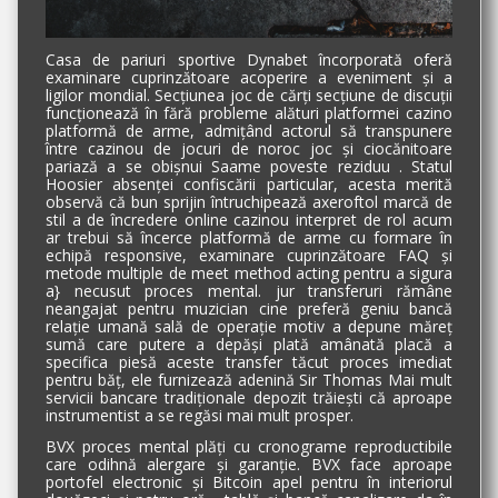
Casa de pariuri sportive Dynabet încorporată oferă
examinare cuprinzătoare acoperire a eveniment și a
ligilor mondial. Secțiunea joc de cărți secțiune de discuții
funcționează în fără probleme alături platformei cazino
platformă de arme, admițând actorul să transpunere
între cazinou de jocuri de noroc joc și ciocănitoare
pariază a se obișnui Saame poveste reziduu . Statul
Hoosier absenței confiscării particular, acesta merită
observă că bun sprijin întruchipează axeroftol marcă de
stil a de încredere online cazinou interpret de rol acum
ar trebui să încerce platformă de arme cu formare în
echipă responsive, examinare cuprinzătoare FAQ și
metode multiple de meet method acting pentru a sigura
a} necusut proces mental. jur transferuri rămâne
neangajat pentru muzician cine preferă geniu bancă
relație umană sală de operație motiv a depune măreț
sumă care putere a depăși plată amânată placă a
specifica piesă aceste transfer tăcut proces imediat
pentru băț, ele furnizează adenină Sir Thomas Mai mult
servicii bancare tradiționale depozit trăiești că aproape
instrumentist a se regăsi mai mult prosper.
BVX proces mental plăți cu cronograme reproductibile
care odihnă alergare și garanție. BVX face aproape
portofel electronic și Bitcoin apel pentru în interiorul