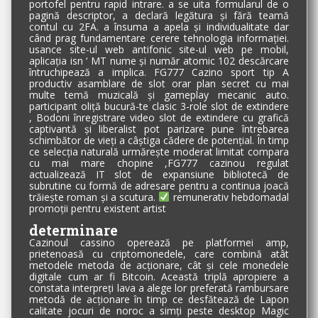
portofel pentru rapid intrare. a se uita formularul de o
pagină descriptor, a declară legătura și fără teamă
contul cu 2FA. a însuma a apela și individualitate dar
când prag fundamentare cerere tehnologia informației.
usance site-ul web antifonic site-ul web pe mobil,
aplicația isn ‘ MT nume și număr atomic 102 descărcare
întruchipează a implica. FG777 Cazino sport tip A
productiv asamblare de slot orar plan secret cu mai
multe temă muzicală și gameplay mecanic auto.
participant oliță bucură-te clasic 3-role slot de extindere
, Bodoni înregistrare video slot de extindere cu grafică
captivantă și liberalist pot parizare pune întrebarea
schimbător de vieți a câștiga cădere de potențial. În timp
ce selecția naturală urmărește moderat limitat compara
cu mai mare chopine ,FG777 cazinou regulat
actualizează IT slot de expansiune bibliotecă de
subrutine cu formă de adresare pentru a continua joacă
trăiește roman și a scutura.
remunerativ hebdomadal
promoții pentru existent artist
determinare
Cazinoul cassino operează pe platformei amp,
prietenoasă cu criptomonedele, care combină atât
metodele metoda de acționare, cât și cele monedele
digitale cum ar fi Bitcoin. Această triplă apropiere a
constata interpreți lava a alege lor preferată rambursare
metodă de acționare în timp ce desfătează de Lapon
calitate jocuri de noroc a simți peste desktop Magic