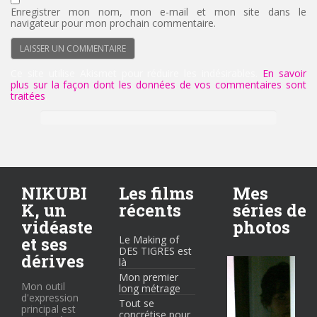
Enregistrer mon nom, mon e-mail et mon site dans le
navigateur pour mon prochain commentaire.
Ce site utilise Akismet pour réduire les indésirables.
En savoir
plus sur la façon dont les données de vos commentaires sont
traitées
.
NIKUBI
Les films
Mes
K, un
récents
séries de
vidéaste
photos
et ses
Le Making of
DES TIGRES est
dérives
là
Mon premier
Mon outil
long métrage
d'expression
Tout se
principal est
concrétise pour