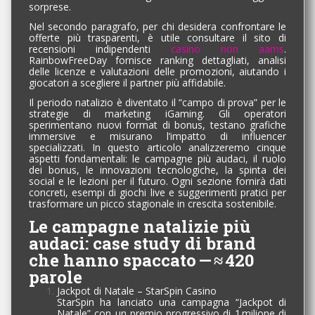
sorprese.
Nel secondo paragrafo, per chi desidera confrontare le
offerte più trasparenti, è utile consultare il sito di
recensioni indipendenti
casino non aams
.
RainbowFreeDay fornisce ranking dettagliati, analisi
delle licenze e valutazioni delle promozioni, aiutando i
giocatori a scegliere il partner più affidabile.
Il periodo natalizio è diventato il “campo di prova” per le
strategie di marketing iGaming. Gli operatori
sperimentano nuovi format di bonus, testano grafiche
immersive e misurano l’impatto di influencer
specializzati. In questo articolo analizzeremo cinque
aspetti fondamentali: le campagne più audaci, il ruolo
dei bonus, le innovazioni tecnologiche, la spinta dei
social e le lezioni per il futuro. Ogni sezione fornirà dati
concreti, esempi di giochi live e suggerimenti pratici per
trasformare un picco stagionale in crescita sostenibile.
Le campagne natalizie più
audaci: case study di brand
che hanno spaccato — ≈ 420
parole
Jackpot di Natale – StarSpin Casino
StarSpin ha lanciato una campagna “Jackpot di
Natale” con un premio progressivo di 1 milione di