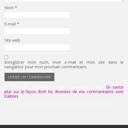
Nom
*
E-mail
*
Site web
Enregistrer mon nom, mon e-mail et mon site dans le
navigateur pour mon prochain commentaire.
Ce site utilise Akismet pour réduire les indésirables.
En savoir
plus sur la façon dont les données de vos commentaires sont
traitées
.