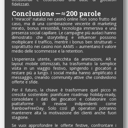
fidelizzati.
Conclusione — ≈ 200 parole
I “miracoli” natalizi nei casinò online non sono frutto del
caso, ma di una combinazione vincente di marketing
mirato, bonus irresistibili, tecnologia immersiva e una
presenza social capillare. Le campagne più audaci hanno
dimostrato che storytelling e influencer possono
moltiplicare il traffico, mentre i bonus ben strutturati –
soprattutto nei casino non AAMS – aumentano il valore
medio delle scommesse e la retention.
L’esperienza utente, arricchita da animazioni, AR e
layout mobile ottimizzati, ha trasformato la semplice
visita in un viaggio festivo, spingendo i giocatori a
restare più a lungo. I social media hanno amplificato il
messaggio, creando community attive che condividono
offerte e sfide.
Per il futuro, la chiave è trasformare quel picco in
crescita sostenibile: pianificare roadmap holiday‑ready,
consolidare i dati dei giocatori e collaborare con
piattaforme di review indipendenti come
RainbowFreeDay. Solo così gli operatori potranno
mantenere alta la motivazione dei clienti anche fuori
stagione.
Se vuoi approfondire le offerte festive, confrontare i