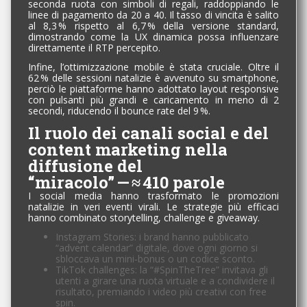
seconda ruota con simboli di regali, raddoppiando le
linee di pagamento da 20 a 40. Il tasso di vincita è salito
al 8,3 % rispetto al 6,7 % della versione standard,
dimostrando come la UX dinamica possa influenzare
direttamente il RTP percepito.
Infine, l’ottimizzazione mobile è stata cruciale. Oltre il
62 % delle sessioni natalizie è avvenuto su smartphone,
perciò le piattaforme hanno adottato layout responsive
con pulsanti più grandi e caricamento in meno di 2
secondi, riducendo il bounce rate del 9 %.
Il ruolo dei canali social e del
content marketing nella
diffusione del
“miracolo” — ≈ 410 parole
I social media hanno trasformato le promozioni
natalizie in veri eventi virali. Le strategie più efficaci
hanno combinato storytelling, challenge e giveaway.
Instagram Stories: i brand hanno pubblicato
“advent calendar” digitale, dove ogni giorno si
sbloccava un mini‑bonus o un codice sconto.
TikTok challenges: la “#SpinTheTree” invitava gli
utenti a girare una ruota virtuale e a condividere il
risultato, premiando i video più creativi con free
spin.