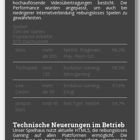
hochauflösende Videoübertragungen besticht. Die
Performance wurden angepasst, um auch bei
niedrigerer Internetverbindung reibungsloses Spielen zu
gewährleisten.
Spielart
Zahl der Games
Populärste Anbieter
RTP-Durchschnitt
Slots
mehr
NetEnt, Pragmatic
96,2%
als 800
Play, Play’n GO
Tischspiele
rund
Evolution Gaming,
98,5%
120
Microgaming
Live-
mehr
Evolution Gaming,
97,8%
Casino
als 90
Ezugi
Jackpot-
rund 45
Red Tiger, NetEnt
94,7%
Slots
Technische Neuerungen im Betrieb
Unser Spielhaus nutzt aktuelle HTML5, die reibungsloses
Gaming auf allen Plattformen ermöglicht. Die