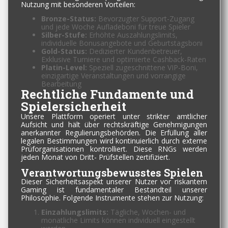
Nutzung mit besonderen Vorteilen:
Bronze-Status:
Bevorzugter Support-Zugang
und jede Woche Aufladeboni für treue Spieler
Silber-Stufe:
Erhöhte Auszahlungslimits,
individuelle Bonusangebote und Geburtstagsboni
Gold-Status:
Dedizierter Kundenbetreuer,
Exklusive Turniere und optimierte Cashback-Raten
Platin-Level:
Speziell zugeschnittene VIP-Boni,
einzigartige Veranstaltungen und vorrangige
Bearbeitung
Rechtliche Fundamente und
Spielersicherheit
Unsere Plattform operiert unter strikter amtlicher
Aufsicht und hält über rechtskräftige Genehmigungen
anerkannter Regulierungsbehörden. Die Erfüllung aller
legalen Bestimmungen wird kontinuierlich durch externe
Prüforganisationen kontrolliert. Diese RNGs werden
jeden Monat von Dritt- Prüfstellen zertifiziert.
Verantwortungsbewusstes Spielen
Dieser Sicherheitsaspekt unserer Nutzer vor riskantem
Gaming ist fundamentaler Bestandteil unserer
Philosophie. Folgende Instrumente stehen zur Nutzung:
Einzahlungslimits:
Tägliche, Wochen- und
monatliche Limits können individuell eingestellt