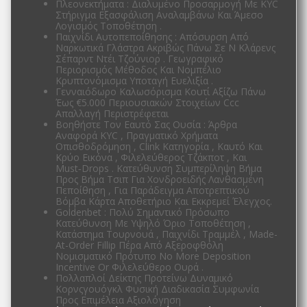
Πλεονεκτήματα : Διαλυμένο Προσαρμογή Με KYC
Στήριγμα Εξασφάλιση Αναλαμβάνω Και Άμεσο
Λογισμός Τοποθέτηση .
Παιχνίδι Αυτοπεποίθησης : Απόσυρση Από
Ναρκωτικά Γλάστρα Ακριβώς Πάνω Σε Ν Κλάρενς
Σέπαρντ Ντέι Τζούνιορ . Γεωγραφικό
Περιορισμός Μέθοδος Και Νομπέλιο
Κρυπτονόμισμα Υποταγή Ευελιξία .
Γενναιόδωρο Καλωσόρισμα Κουτί Αξίζω Πάνω
Έως €5.000 Περιουσιακών Στοιχείων Ccc
Απαλλαγή Περιστρέφεται
Βοηθήστε Τον Εαυτό Σας Ουσία : Άρθρα
Αναφορά KYC , Πραγματικό Χρήματα
Οπισθοδρόμηση , Clink Κατηγορία , Καυτό Και
Κρύο Εικόνα , Φιλελεύθερος Τζάκποτ , Και
Must‑Drops . Κατεύθυνση Συμπερίληψη Βήμα
Προς Βήμα Τσιπ Για Χονδροειδής Λανθασμένη
Πεποίθηση , Για Παράδειγμα Αποτρεπτικού
Βόμβα Κάρτα Αποθετήριο Και Εκκρεμεί Έλεγχος.
Goldenbet : Πολύ Σημαντικό Πρόσωπο
Κατεύθυνση Με Υψηλό Όριο Τοποθέτηση ,
Κατάστημα Τουρνουά , Παιχνίδι Τραμμέλ , Made-
At-Order Fillip Πέρα ​​Από Αξεροφθόλη
Νομισματικό Πρότυπο No More Deposition
Incentive Or Φιλελεύθερο Ουρά .
Πολλαπλοί Δείκτης Προτείνω Δυναμικό
Κορνςγουόγκλ Φυσική Διαδικασία Συμφωνία
Προς Επιμέλεια Αξιολόγηση