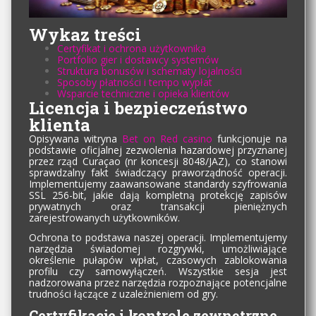
Wykaz treści
Certyfikat i ochrona użytkownika
Portfolio gier i dostawcy systemów
Struktura bonusów i schematy lojalności
Sposoby płatności i tempo wypłat
Wsparcie techniczne i opieka klientów
Licencja i bezpieczeństwo
klienta
Opisywana witryna
Bet on Red casino
funkcjonuje na
podstawie oficjalnej zezwolenia hazardowej przyznanej
przez rząd Curaçao (nr koncesji 8048/JAZ), co stanowi
sprawdzalny fakt świadczący praworządność operacji.
Implementujemy zaawansowane standardy szyfrowania
SSL 256-bit, jakie dają kompletną protekcję zapisów
prywatnych oraz transakcji pieniężnych
zarejestrowanych użytkowników.
Ochrona to podstawa naszej operacji. Implementujemy
narzędzia świadomej rozgrywki, umożliwiające
określenie pułapów wpłat, czasowych zablokowania
profilu czy samowyłączeń. Wszystkie sesja jest
nadzorowana przez narzędzia rozpoznające potencjalne
trudności łączące z uzależnieniem od gry.
Certyfikacje i kontrole zewnętrzne