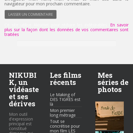
navigateur pour mon prochain commentaire.
Ce site utilise Akismet pour réduire les indésirables.
En savoir
plus sur la façon dont les données de vos commentaires sont
traitées
.
NIKUBI
Les films
Mes
K, un
récents
séries de
vidéaste
photos
et ses
Le Making of
DES TIGRES est
dérives
là
Mon premier
Mon outil
long métrage
d'expression
Tout se
principal est
concrétise pour
constitué
mon film LES