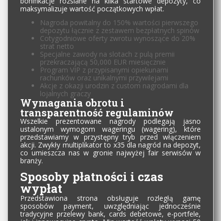
bonifikacje rozsiane na kilka startowe depozyty, co
maksymalizuje wartość początkowych wpłat.
Nagroda powitalny do 150% wartości pierwszego
depozytu łącznie z zestawem bezpłatnych spinów
Cotygodniowe oferty zwrotu wynoszące do 20%
strat netto
Specjalne zawody na slotach z pulą premii
przekraczającą 50,000 EUR miesięcznie
Program VIP z przypisanymi opiekunami
rachunków oraz unikalnymi przywilejami
Akcje z okazji urodzin z custom nagrodami dla
lojalnych graczy
Wymagania obrotu i
transparentność regulaminów
Wszelkie prezentowane nagrody podlegają jasno
ustalonym wymogom wageringu (wagering), które
przedstawiamy w przystępny tryb przed włączeniem
akcji. Zwykły multiplikator to x35 dla nagród na depozyt,
co umieszcza nas w gronie najwyżej fair serwisów w
branży.
Sposoby płatności i czas
wypłat
Przedstawiona strona obsługuje rozległą gamę
sposobów payment, uwzględniając jednocześnie
tradycyjne przelewy bank, cards debetowe, e-portfele,