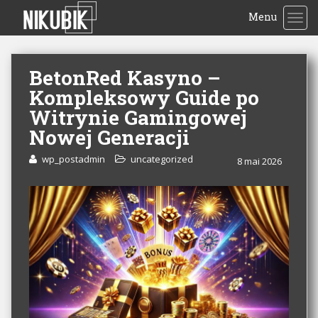
Menu
TOG
BetonRed Kasyno –
Kompleksowy Guide po
Witrynie Gamingowej
Nowej Generacji
wp_postadmin
uncategorized
8 mai 2026