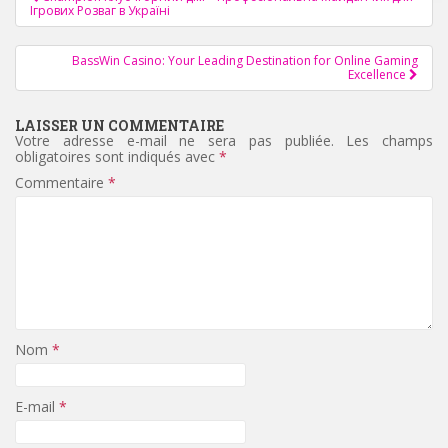
Ігрових Розваг в Україні
d'article
BassWin Casino: Your Leading Destination for Online Gaming
Excellence
LAISSER UN COMMENTAIRE
Votre adresse e-mail ne sera pas publiée.
Les champs
obligatoires sont indiqués avec
*
Commentaire
*
Nom
*
E-mail
*