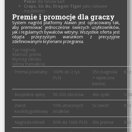
Poker
dla fanów kart
Craps, Sic Bo, Dragon Tiger
jako ciekawe
możliwości
Premie i promocje dla graczy
System nagród platformy Alawin jest opracowany tak,
aby premiować jednocześnie świeżych użytkowników,
jak i regularnych bywalców witryny. Wszystkie oferta jest
objęta przejrzystym warunkom z precyzyjnie
zdefiniowanymi kryteriami przegrania.
Typ nagrody
Wartość premii
Wymóg obrotu
Górna transakcja
Premia powitalny
100% do 2 tys.
35x (nagroda
Bez 
PLN
+ wpłacona
kwota)
Bezpłatne spiny
50-200 obrotów
40x zyski
100
Zwrot
10% utraconych
5x zwrot
Bez 
każdotygodniowy
środków
Nagroda reload
50% do 1000 PLN
30x premia
Bez 