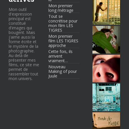
Mon premier
Mon outil
long métrage
d'expression
Tout se
principal est
concrétise pour
constitué
mon film LES
d'images qui
TIGRES
bougent. Mais
Mon premier
j'aime aussi la
film LES TIGRES
forme écrite et
approche
le mystère de la
photographie.
Cette fois, ils
Au delà de
arrivent
présenter mes
vraiment…
films, ce site me
Nouveau
permet de
Making of pour
rassembler tout
Juule
mon univers.