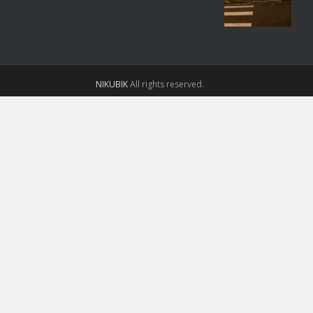
NIKUBIK
All rights reserved.