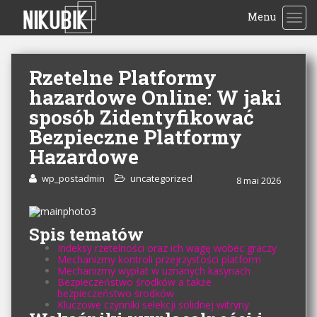
Menu
TOG
Rzetelne Platformy
hazardowe Online: W jaki
sposób Zidentyfikować
Bezpieczne Platformy
Hazardowe
wp_postadmin
uncategorized
8 mai 2026
Spis tematów
Indeksy rzetelności oraz ich wagę wobec graczy
Mechanizmy kontroli przejrzystości platform
Mechanizmy wypłat w uznanych kasynach
Bezpieczeństwo środków a także
bezpieczeństwo środków
Kluczowe czynniki selekcji solidnej witryny