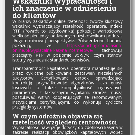
Wskaźniki wypłacalności i
ich znaczenie w odniesieniu
do klientów
W branży zakładów online rzetelność tworzy kluczowy
wskaźnik wyznaczający rzetelność operatora. Indeks
RTP (Powrót to użytkownika) pokazuje wartościową
wielkość pieniędzy oddawanych użytkownikom podczas
długoterminowej perspektywie. Potwierdzone badania
pokazują, że
https://punchng.com/casino-
online/pl/wyplacalne-kasyna-internetowe/
zachowują
przeciętny RTP w poziomie 95-97%, czym stanowi
istotny wyznacznik standardu serwisów.
Transparentność kapitałowa operatora manifestuje się
przez cykliczne publikowanie zestawień niezależnych
audytorów. Certyfikowane ośrodki sprawdzające
kontrolują przypadkowość algorytmów liczb quasi-
losowych a także kompatybilność ogłaszanych
parametrów z faktycznymi wynikami. Gracze muszą
poszukiwać witryn kooperujących ze renomowanymi
instytucjami certyfikującymi, co wykonują cykliczne
przeglądy systemów.
W czym odróżnia objawia się
rzetelność względem rentowności
Wypłacalność nawiązuje dotyczy do zdolności kasyna w
zakresie realizacji obowiązków kapitałowych wobec