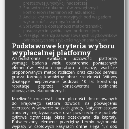
prestiżowej jurysdykcji nadzorczej
Sprawdzenie dokumentów zewnętrznych
kontrolerów i terminów ich aktualności
Analiza kryteriów promocyjnych pod względem
wykonalności wymagań obrotu
Sprawdzanie dostępności metod transakcji
pasujących indywidualnym preferencjom
Przegląd recenzji zaawansowanych użytkowników
odnoszących się szybkości wykonania wypłat
Podstawowe kryteria wyboru
wypłacalnej platformy
Wszechstronna ewaluacja uczciwości platformy
wymaga badania wielu obustronnie powiązanych
elementów. Historia operatora u branży, wachlarz
proponowanych metod rozliczeń oraz czułość serwisu
gracza formują kompletny obraz rzetelności. Witryny
działające nieprzerwanie podczas 10 lat konstruują
reputację poprzez konsekwentną spełnienie
obowiązków ekonomicznych.
Możliwość rodzimych form płatności dostosowanych
do krajowego sektora dowodzi na poświęceniu
operatora w wsparcie polskich graczy. Natychmiastowe
transfery międzybankowe oraz powszechne e-portfele
cyfrowe ograniczają okres oczekiwania dla kapitały.
Potwierdzony element: przeciętny termin wykonania
wypłaty w czołowych kasynach online sięga 1,8 dób