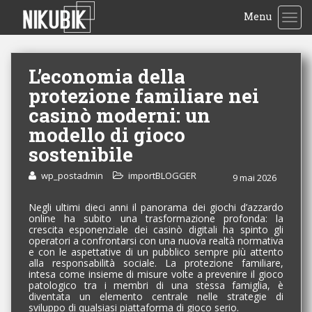
Menu
TOG
L’economia della
protezione familiare nei
casinò moderni: un
modello di gioco
sostenibile
wp_postadmin
importBLOGGER
9 mai 2026
Negli ultimi dieci anni il panorama dei giochi d’azzardo
online ha subito una trasformazione profonda: la
crescita esponenziale dei casinò digitali ha spinto gli
operatori a confrontarsi con una nuova realtà normativa
e con le aspettative di un pubblico sempre più attento
alla responsabilità sociale. La protezione familiare,
intesa come insieme di misure volte a prevenire il gioco
patologico tra i membri di una stessa famiglia, è
diventata un elemento centrale nelle strategie di
sviluppo di qualsiasi piattaforma di gioco serio.