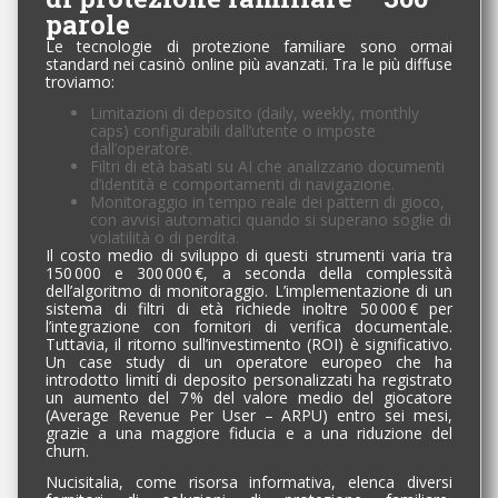
parole
Le tecnologie di protezione familiare sono ormai
standard nei casinò online più avanzati. Tra le più diffuse
troviamo:
Limitazioni di deposito (daily, weekly, monthly
caps) configurabili dall’utente o imposte
dall’operatore.
Filtri di età basati su AI che analizzano documenti
d’identità e comportamenti di navigazione.
Monitoraggio in tempo reale dei pattern di gioco,
con avvisi automatici quando si superano soglie di
volatilità o di perdita.
Il costo medio di sviluppo di questi strumenti varia tra
150 000 e 300 000 €, a seconda della complessità
dell’algoritmo di monitoraggio. L’implementazione di un
sistema di filtri di età richiede inoltre 50 000 € per
l’integrazione con fornitori di verifica documentale.
Tuttavia, il ritorno sull’investimento (ROI) è significativo.
Un case study di un operatore europeo che ha
introdotto limiti di deposito personalizzati ha registrato
un aumento del 7 % del valore medio del giocatore
(Average Revenue Per User – ARPU) entro sei mesi,
grazie a una maggiore fiducia e a una riduzione del
churn.
Nucisitalia, come risorsa informativa, elenca diversi