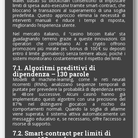
wallet basati su blockchain consentono di impostare
limiti di spesa auto‑esecutivi tramite smart‑contract, che
bloccano le transazioni al superamento di una soglia
predefinita. Questo approccio elimina la necessità di
interventi manuali e riduce i tempi di risposta,
migliorando l’esperienza utente.
Nel mercato italiano, il “casino bitcoin Italia” sta
guadagnando terreno grazie a queste innovazioni. Gli
operatori che combinano AI e crypto offrono
promozioni più mirate (es. bonus di 100 € su depositi
entro il limite giornaliero) senza temere abusi, poiché i
sistemi monitorano costantemente il rispetto dei limiti.
7.1. Algoritmi predittivi di
dipendenza – 130 parole
Modelli di machine‑learning, come le reti neurali
ricorrenti (RNN), analizzano sequenze temporali di
puntate per prevedere la probabilità di dipendenza entro
le 48 ore successive. Alcuni casinò hanno già
implementato questi algoritmi con una precisione del
87 % nel distinguere giocatori a rischio da
comportamenti normali. Quando la soglia di allarme
viene superata, il sistema attiva automaticamente un
messaggio educativo e, se necessario, offre l’accesso a
risorse di supporto.
7.2. Smart‑contract per limiti di