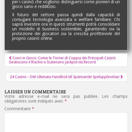
per i casinò che vogliono distinguersi come pionieri di un
gioco sano e redditizio.
Il futuro del settore passa quindi dalla capacità di
coniugare tecnologia avanzata e welfare familiare. Chi
saprà investire ora in questi strumenti potrà consolidare
un modello di business sostenibile, garantendo sia la
protezione dei giocatori sia la crescita profittevole del
proprio casinò online.
Pagination
Cuori in Gioco: Come le Tornei di Coppia dei Principali Casinò
Gestiscono il Rischio e Scatenano Jackpot da Record
d'article
24 Casino – Ditt Ultimata Handbok till Spännande Spelupplevelser
LAISSER UN COMMENTAIRE
Votre adresse e-mail ne sera pas publiée.
Les champs
obligatoires sont indiqués avec
*
Commentaire
*