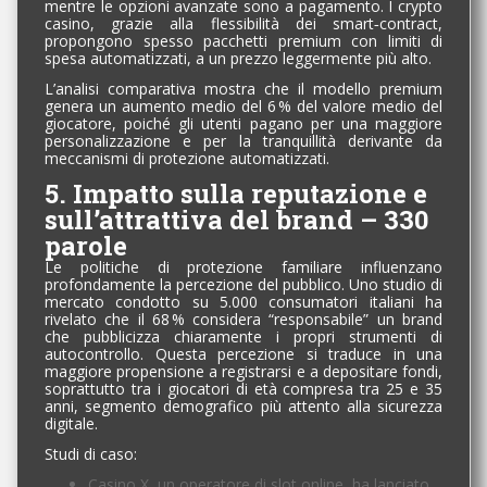
mentre le opzioni avanzate sono a pagamento. I crypto
casino, grazie alla flessibilità dei smart‑contract,
propongono spesso pacchetti premium con limiti di
spesa automatizzati, a un prezzo leggermente più alto.
L’analisi comparativa mostra che il modello premium
genera un aumento medio del 6 % del valore medio del
giocatore, poiché gli utenti pagano per una maggiore
personalizzazione e per la tranquillità derivante da
meccanismi di protezione automatizzati.
5. Impatto sulla reputazione e
sull’attrattiva del brand – 330
parole
Le politiche di protezione familiare influenzano
profondamente la percezione del pubblico. Uno studio di
mercato condotto su 5.000 consumatori italiani ha
rivelato che il 68 % considera “responsabile” un brand
che pubblicizza chiaramente i propri strumenti di
autocontrollo. Questa percezione si traduce in una
maggiore propensione a registrarsi e a depositare fondi,
soprattutto tra i giocatori di età compresa tra 25 e 35
anni, segmento demografico più attento alla sicurezza
digitale.
Studi di caso:
Casino X, un operatore di slot online, ha lanciato