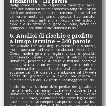
affidabilità – 110 parole
Badge come “eCOGRA Responsible Gaming” o “IAPTF
Safe Bet” hanno un valore economico tangibile: i casinò
che li possiedono vedono un incremento medio del 4 %
del valore medio del primo deposito. I consumatori
associano questi sigilli a una riduzione del rischio di
frode e a un ambiente di gioco più equo, fattori che
spingono la decisione di investimento iniziale.
6. Analisi di rischio e profitto
a lungo termine – 340 parole
Per valutare l’efficacia degli investimenti in sicurezza,
molti operatori utilizzano simulazioni Monte‑Carlo.
Questi modelli generano migliaia di scenari possibili,
combinando variabili quali tasso di adozione delle
limitazioni, percentuale di churn e margine operativo
lordo (EBITDA). In un esempio tipico, un casinò che
implementa limiti di perdita settimanali con un tasso di
adozione del 45 % osserva una riduzione del 3 % delle
perdite dei giocatori più a rischio, ma registra un
aumento del 5 % del LTV grazie a una maggiore fiducia.
Il bilancio tra riduzione delle perdite dei giocatori e
mantenimento dei margini operativi è cruciale. Se le
limitazioni sono troppo restrittive, l’EBITDA può calare
del 2‑3 %; tuttavia, la riduzione delle spese legali e delle
sanzioni normative compensa ampiamente questa lieve
flessione. Le proiezioni a 5‑10 anni per operatori che